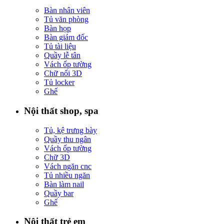
Bàn nhân viên
Tủ văn phòng
Bàn họp
Bàn giám đốc
Tủ tài liệu
Quầy lễ tân
Vách ốp tường
Chữ nổi 3D
Tủ locker
Ghế
Nội thất shop, spa
Tủ, kệ trưng bày
Quầy thu ngân
Vách ốp tường
Chữ 3D
Vách ngăn cnc
Tủ nhiều ngăn
Bàn làm nail
Quầy bar
Ghế
Nội thất trẻ em