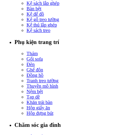
Kệ sách lắp ghép
Bàn bệt
Kệ để đồ
Kệ gỗ treo tường
Kệ thú lắp ghép
Kệ sách treo
Phụ kiện trang trí
Thảm
Gối sofa
Đèn
Ghế đôn
Đồng hồ
Tranh treo tường
Thuyền mô hình
Nệm bệt
Tạp dề
Khăn trải bàn
Hộp giấy ăn
Hộp đựng bút
Chăm sóc gia đình