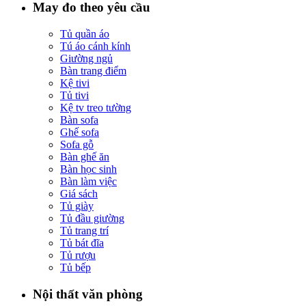
May đo theo yêu cầu
Tủ quần áo
Tú áo cánh kính
Giường ngủ
Bàn trang điểm
Kệ tivi
Tủ tivi
Kệ tv treo tường
Bàn sofa
Ghế sofa
Sofa gỗ
Bàn ghế ăn
Bàn học sinh
Bàn làm việc
Giá sách
Tủ giày
Tủ đầu giường
Tủ trang trí
Tủ bát đĩa
Tủ rượu
Tủ bếp
Nội thất văn phòng