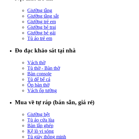
Giường tầng
Giường tầng sắt
Giường trẻ em
Giường bé trai
Giường bé gái
Tủ áo trẻ em
Đo đạc khảo sát tại nhà
Vách thờ
Tủ thờ - Bàn thờ
Bàn console
Tủ để bể cá
Ốp bàn thờ
Vách ốp tường
Mua về tự ráp (bán sẵn, giá rẻ)
Giường bệt
Tủ áo cửa lùa
Bàn lắp ghép
Kệ lò vi sóng
Tủ giày thông minh