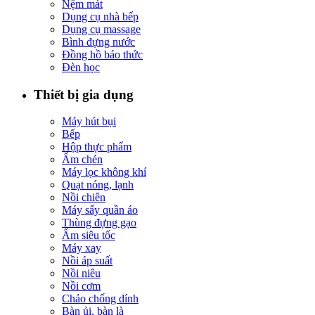
Nệm mát
Dụng cụ nhà bếp
Dụng cụ massage
Bình đựng nước
Đồng hồ báo thức
Đèn học
Thiết bị gia dụng
Máy hút bụi
Bếp
Hộp thực phẩm
Ấm chén
Máy lọc không khí
Quạt nóng, lạnh
Nồi chiên
Máy sấy quần áo
Thùng đựng gạo
Ấm siêu tốc
Máy xay
Nồi áp suất
Nồi niêu
Nồi cơm
Chảo chống dính
Bàn ủi, bàn là