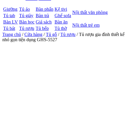
Giường
Tủ áo
Bàn phấn
Kệ tivi
Nội thất văn phòng
Tủ tab
Tủ giày
Bàn trà
Ghế sofa
Bàn LV
Bàn học
Giá sách
Bàn ăn
Nội thất trẻ em
Tủ bát
Tủ rượu
Tủ bếp
Tủ thờ
Trang chủ
/
Cửa hàng
/
Tủ gỗ
/
Tủ rượu
/ Tủ rượu gia đình thiết kế
nhỏ gọn tiện dụng GHS-5527