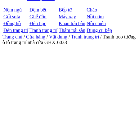
Nệm ngủ
Đệm bệt
Bếp từ
Chảo
Gối sofa
Ghế đôn
Máy xay
Nồi cơm
Đồng hồ
Đèn học
Khăn trải bàn
Nồi chiên
Đèn trang trí
Tranh trang trí
Thảm trải sàn
Dụng cụ bếp
Trang chủ
/
Cửa hàng
/
Vật dụng
/
Tranh trang trí
/ Tranh treo tường
ô tô trang trí nhà cửa GHX-6033