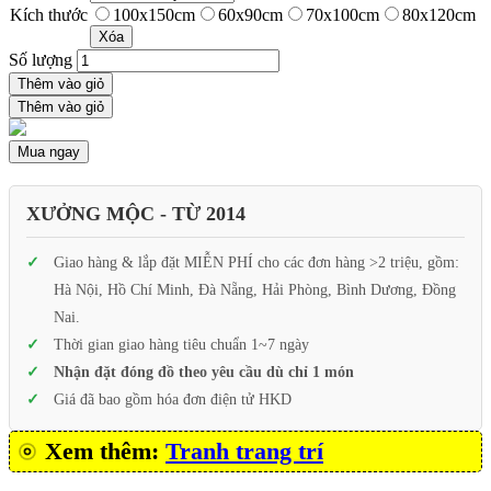
Kích thước
100x150cm
60x90cm
70x100cm
80x120cm
Xóa
Số lượng
Thêm vào giỏ
Thêm vào giỏ
Mua ngay
XƯỞNG MỘC - TỪ 2014
Giao hàng & lắp đặt MIỄN PHÍ cho các đơn hàng >2 triệu, gồm:
Hà Nội, Hồ Chí Minh, Đà Nẵng, Hải Phòng, Bình Dương, Đồng
Nai.
Thời gian giao hàng tiêu chuẩn 1~7 ngày
Nhận đặt đóng đồ theo yêu cầu dù chỉ 1 món
Giá đã bao gồm hóa đơn điện tử HKD
Xem thêm:
Tranh trang trí