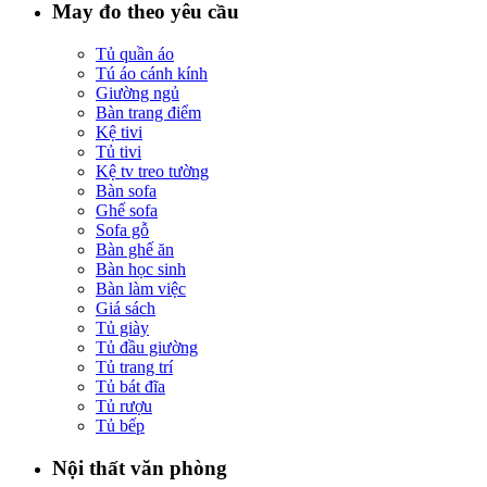
May đo theo yêu cầu
Tủ quần áo
Tú áo cánh kính
Giường ngủ
Bàn trang điểm
Kệ tivi
Tủ tivi
Kệ tv treo tường
Bàn sofa
Ghế sofa
Sofa gỗ
Bàn ghế ăn
Bàn học sinh
Bàn làm việc
Giá sách
Tủ giày
Tủ đầu giường
Tủ trang trí
Tủ bát đĩa
Tủ rượu
Tủ bếp
Nội thất văn phòng