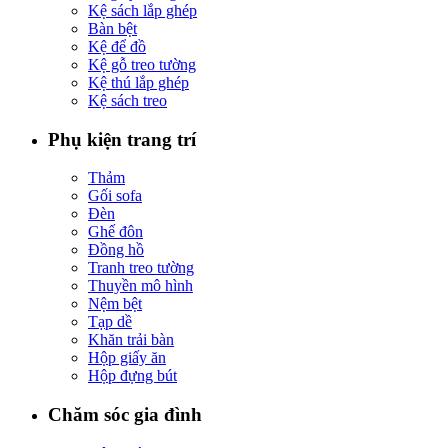
Kệ sách lắp ghép
Bàn bệt
Kệ để đồ
Kệ gỗ treo tường
Kệ thú lắp ghép
Kệ sách treo
Phụ kiện trang trí
Thảm
Gối sofa
Đèn
Ghế đôn
Đồng hồ
Tranh treo tường
Thuyền mô hình
Nệm bệt
Tạp dề
Khăn trải bàn
Hộp giấy ăn
Hộp đựng bút
Chăm sóc gia đình