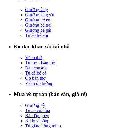
Giường tầng
Giường tầng sắt
Giường trẻ em
Giường bé trai
Giường bé gái
Tủ áo trẻ em
Đo đạc khảo sát tại nhà
Vách thờ
Tủ thờ - Bàn thờ
Bàn console
Tủ để bể cá
Ốp bàn thờ
Vách ốp tường
Mua về tự ráp (bán sẵn, giá rẻ)
Giường bệt
Tủ áo cửa lùa
Bàn lắp ghép
Kệ lò vi sóng
Tủ giày thông minh