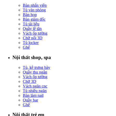
Bàn nhân viên
Tủ văn phòng
Bàn họp
Bàn giám đốc
Tủ tài liệu
Quầy lễ tân
Vách ốp tường
Chữ nổi 3D
Tủ locker
Ghế
Nội thất shop, spa
Tủ, kệ trưng bày
Quầy thu ngân
Vách ốp tường
Chữ 3D
Vách ngăn cnc
Tủ nhiều ngăn
Bàn làm nail
Quầy bar
Ghế
Nội thất trẻ em