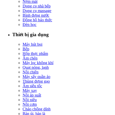
Nệm mát
Dụng cụ nhà bếp
Dụng cụ massage
Bình đựng nước
Đồng hồ báo thức
Đèn học
Thiết bị gia dụng
Máy hút bụi
Bếp
Hộp thực phẩm
Ấm chén
Máy lọc không khí
Quạt nóng, lạnh
Nồi chiên
Máy sấy quần áo
Thùng đựng gạo
Ấm siêu tốc
Máy xay
Nồi áp suất
Nồi niêu
Nồi cơm
Chảo chống dính
Bàn ủi, bàn là