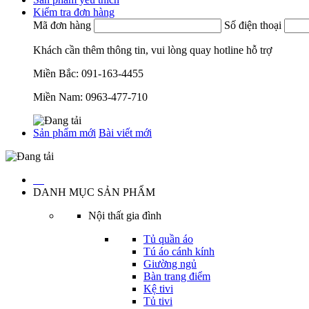
Kiểm tra đơn hàng
Mã đơn hàng
Số điện thoại
Khách cần thêm thông tin, vui lòng quay hotline hỗ trợ
Miền Bắc:
091-163-4455
Miền Nam:
0963-477-710
Sản phẩm mới
Bài viết mới
…
DANH MỤC SẢN PHẨM
Nội thất gia đình
Tủ quần áo
Tú áo cánh kính
Giường ngủ
Bàn trang điểm
Kệ tivi
Tủ tivi