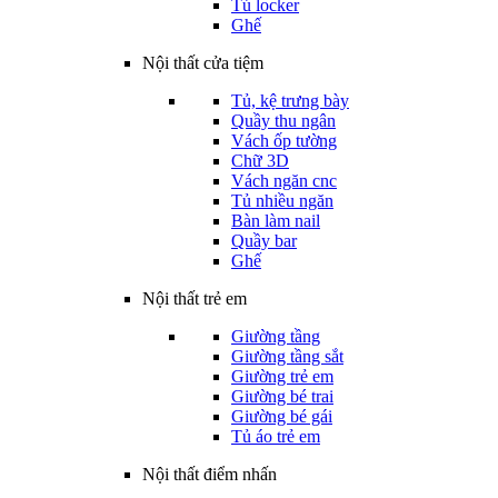
Tủ locker
Ghế
Nội thất cửa tiệm
Tủ, kệ trưng bày
Quầy thu ngân
Vách ốp tường
Chữ 3D
Vách ngăn cnc
Tủ nhiều ngăn
Bàn làm nail
Quầy bar
Ghế
Nội thất trẻ em
Giường tầng
Giường tầng sắt
Giường trẻ em
Giường bé trai
Giường bé gái
Tủ áo trẻ em
Nội thất điểm nhấn