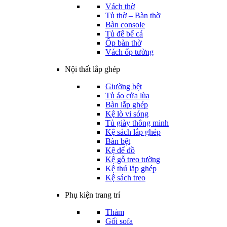
Vách thờ
Tủ thờ – Bàn thờ
Bàn console
Tủ để bể cá
Ốp bàn thờ
Vách ốp tường
Nội thất lắp ghép
Giường bệt
Tủ áo cửa lùa
Bàn lắp ghép
Kệ lò vi sóng
Tủ giày thông minh
Kệ sách lắp ghép
Bàn bệt
Kệ để đồ
Kệ gỗ treo tường
Kệ thú lắp ghép
Kệ sách treo
Phụ kiện trang trí
Thảm
Gối sofa