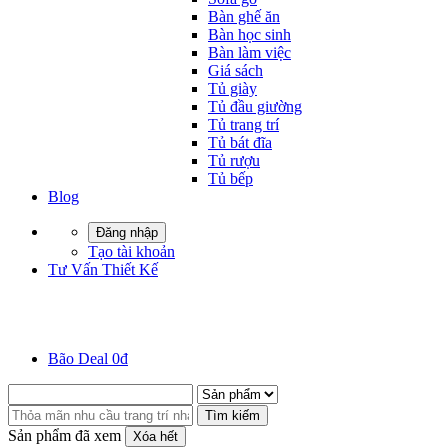
Bàn ghế ăn
Bàn học sinh
Bàn làm việc
Giá sách
Tủ giày
Tủ đầu giường
Tủ trang trí
Tủ bát đĩa
Tủ rượu
Tủ bếp
Blog
Đăng nhập
Tạo tài khoản
Tư Vấn Thiết Kế
Bão Deal 0đ
Tìm kiếm
Sản phẩm đã xem
Xóa hết