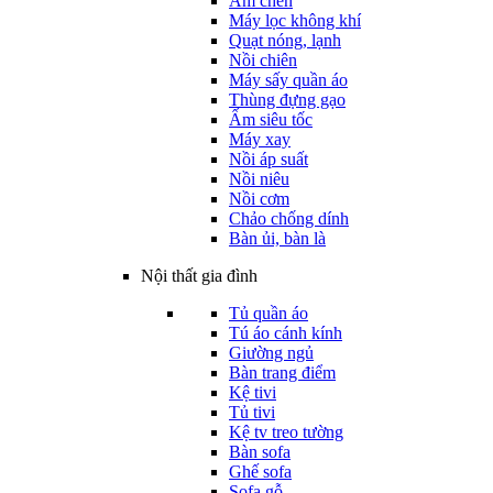
Ấm chén
Máy lọc không khí
Quạt nóng, lạnh
Nồi chiên
Máy sấy quần áo
Thùng đựng gạo
Ấm siêu tốc
Máy xay
Nồi áp suất
Nồi niêu
Nồi cơm
Chảo chống dính
Bàn ủi, bàn là
Nội thất gia đình
Tủ quần áo
Tú áo cánh kính
Giường ngủ
Bàn trang điểm
Kệ tivi
Tủ tivi
Kệ tv treo tường
Bàn sofa
Ghế sofa
Sofa gỗ