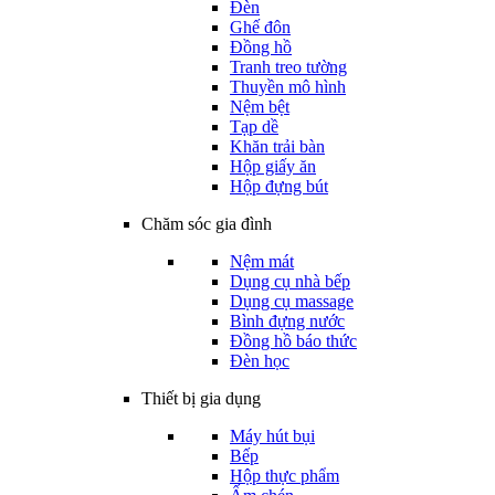
Đèn
Ghế đôn
Đồng hồ
Tranh treo tường
Thuyền mô hình
Nệm bệt
Tạp dề
Khăn trải bàn
Hộp giấy ăn
Hộp đựng bút
Chăm sóc gia đình
Nệm mát
Dụng cụ nhà bếp
Dụng cụ massage
Bình đựng nước
Đồng hồ báo thức
Đèn học
Thiết bị gia dụng
Máy hút bụi
Bếp
Hộp thực phẩm