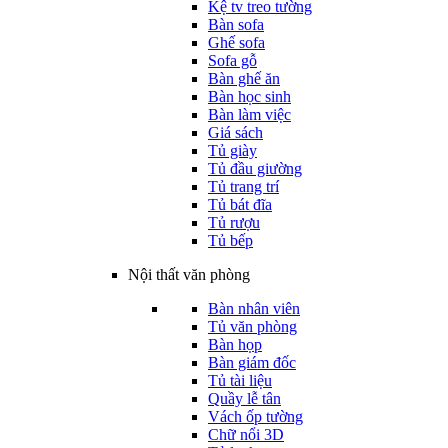
Kệ tv treo tường
Bàn sofa
Ghế sofa
Sofa gỗ
Bàn ghế ăn
Bàn học sinh
Bàn làm việc
Giá sách
Tủ giày
Tủ đầu giường
Tủ trang trí
Tủ bát đĩa
Tủ rượu
Tủ bếp
Nội thất văn phòng
Bàn nhân viên
Tủ văn phòng
Bàn họp
Bàn giám đốc
Tủ tài liệu
Quầy lễ tân
Vách ốp tường
Chữ nổi 3D