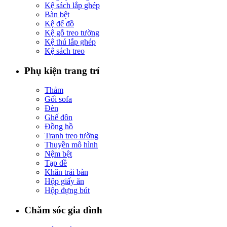
Kệ sách lắp ghép
Bàn bệt
Kệ để đồ
Kệ gỗ treo tường
Kệ thú lắp ghép
Kệ sách treo
Phụ kiện trang trí
Thảm
Gối sofa
Đèn
Ghế đôn
Đồng hồ
Tranh treo tường
Thuyền mô hình
Nệm bệt
Tạp dề
Khăn trải bàn
Hộp giấy ăn
Hộp đựng bút
Chăm sóc gia đình