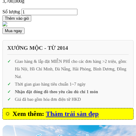
3,700,000
₫
Số lượng
Thêm vào giỏ
Mua ngay
XƯỞNG MỘC - TỪ 2014
Giao hàng & lắp đặt MIỄN PHÍ cho các đơn hàng >2 triệu, gồm:
Hà Nội, Hồ Chí Minh, Đà Nẵng, Hải Phòng, Bình Dương, Đồng
Nai.
Thời gian giao hàng tiêu chuẩn 1~7 ngày
Nhận đặt đóng đồ theo yêu cầu dù chỉ 1 món
Giá đã bao gồm hóa đơn điện tử HKD
Xem thêm:
Thảm trải sàn đẹp