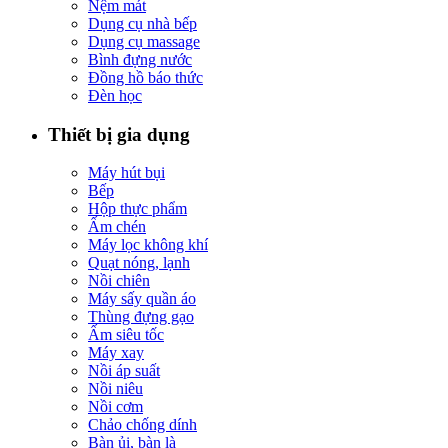
Nệm mát
Dụng cụ nhà bếp
Dụng cụ massage
Bình đựng nước
Đồng hồ báo thức
Đèn học
Thiết bị gia dụng
Máy hút bụi
Bếp
Hộp thực phẩm
Ấm chén
Máy lọc không khí
Quạt nóng, lạnh
Nồi chiên
Máy sấy quần áo
Thùng đựng gạo
Ấm siêu tốc
Máy xay
Nồi áp suất
Nồi niêu
Nồi cơm
Chảo chống dính
Bàn ủi, bàn là