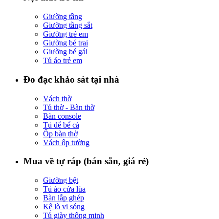
Giường tầng
Giường tầng sắt
Giường trẻ em
Giường bé trai
Giường bé gái
Tủ áo trẻ em
Đo đạc khảo sát tại nhà
Vách thờ
Tủ thờ - Bàn thờ
Bàn console
Tủ để bể cá
Ốp bàn thờ
Vách ốp tường
Mua về tự ráp (bán sẵn, giá rẻ)
Giường bệt
Tủ áo cửa lùa
Bàn lắp ghép
Kệ lò vi sóng
Tủ giày thông minh