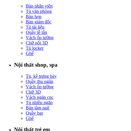
Bàn nhân viên
Tủ văn phòng
Bàn họp
Bàn giám đốc
Tủ tài liệu
Quầy lễ tân
Vách ốp tường
Chữ nổi 3D
Tủ locker
Ghế
Nội thất shop, spa
Tủ, kệ trưng bày
Quầy thu ngân
Vách ốp tường
Chữ 3D
Vách ngăn cnc
Tủ nhiều ngăn
Bàn làm nail
Quầy bar
Ghế
Nội thất trẻ em