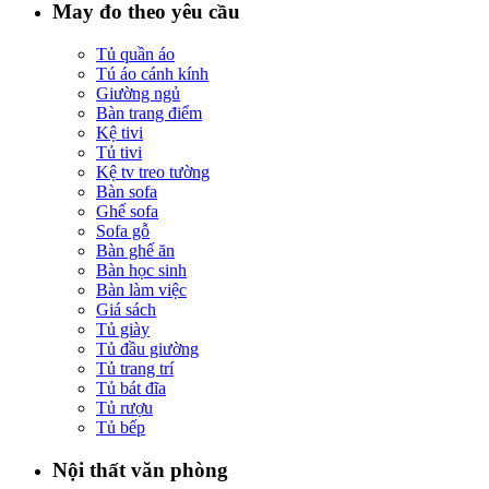
May đo theo yêu cầu
Tủ quần áo
Tú áo cánh kính
Giường ngủ
Bàn trang điểm
Kệ tivi
Tủ tivi
Kệ tv treo tường
Bàn sofa
Ghế sofa
Sofa gỗ
Bàn ghế ăn
Bàn học sinh
Bàn làm việc
Giá sách
Tủ giày
Tủ đầu giường
Tủ trang trí
Tủ bát đĩa
Tủ rượu
Tủ bếp
Nội thất văn phòng