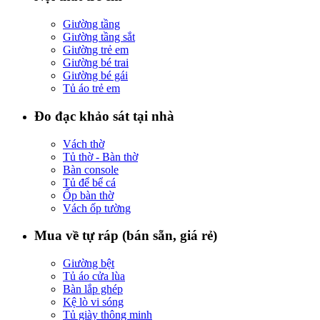
Giường tầng
Giường tầng sắt
Giường trẻ em
Giường bé trai
Giường bé gái
Tủ áo trẻ em
Đo đạc khảo sát tại nhà
Vách thờ
Tủ thờ - Bàn thờ
Bàn console
Tủ để bể cá
Ốp bàn thờ
Vách ốp tường
Mua về tự ráp (bán sẵn, giá rẻ)
Giường bệt
Tủ áo cửa lùa
Bàn lắp ghép
Kệ lò vi sóng
Tủ giày thông minh