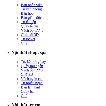
Bàn nhân viên
Tủ văn phòng
Bàn họp
Bàn giám đốc
Tủ tài liệu
Quầy lễ tân
Vách ốp tường
Chữ nổi 3D
Tủ locker
Ghế
Nội thất shop, spa
Tủ, kệ trưng bày
Quầy thu ngân
Vách ốp tường
Chữ 3D
Vách ngăn cnc
Tủ nhiều ngăn
Bàn làm nail
Quầy bar
Ghế
Nội thất trẻ em