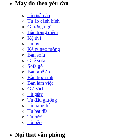
May đo theo yêu cầu
Tủ quần áo
Tú áo cánh kính
Giường ngủ
Bàn trang điểm
Kệ tivi
Tủ tivi
Kệ tv treo tường
Bàn sofa
Ghế sofa
Sofa gỗ
Bàn ghế ăn
Bàn học sinh
Bàn làm việc
Giá sách
Tủ giày
Tủ đầu giường
Tủ trang trí
Tủ bát đĩa
Tủ rượu
Tủ bếp
Nội thất văn phòng