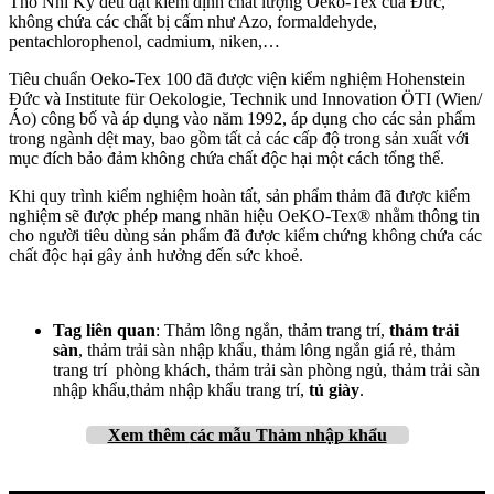
Thổ Nhĩ Kỳ đều đạt kiểm định chất lượng Oeko-Tex của Đức,
không chứa các chất bị cấm như Azo, formaldehyde,
pentachlorophenol, cadmium, niken,…
Tiêu chuẩn Oeko-Tex 100 đã được viện kiểm nghiệm Hohenstein
Đức và Institute für Oekologie, Technik und Innovation ÖTI (Wien/
Áo) công bố và áp dụng vào năm 1992, áp dụng cho các sản phẩm
trong ngành dệt may, bao gồm tất cả các cấp độ trong sản xuất với
mục đích bảo đảm không chứa chất độc hại một cách tổng thể.
Khi quy trình kiểm nghiệm hoàn tất, sản phẩm thảm đã được kiểm
nghiệm sẽ được phép mang nhãn hiệu OeKO-Tex® nhằm thông tin
cho người tiêu dùng sản phẩm đã được kiểm chứng không chứa các
chất độc hại gây ảnh hưởng đến sức khoẻ.
Tag liên quan
: Thảm lông ngắn, thảm trang trí,
thảm trải
sàn
, thảm trải sàn nhập khẩu, thảm lông ngắn giá rẻ, thảm
trang trí phòng khách, thảm trải sàn phòng ngủ, thảm trải sàn
nhập khẩu,thảm nhập khẩu trang trí,
tủ giày
.
Xem thêm
các mẫu Thảm nhập khẩu