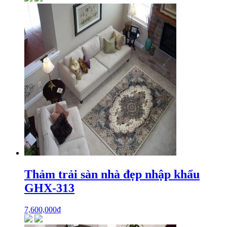
Thảm trải sàn nhà đẹp nhập khẩu
GHX-313
7,600,000
₫