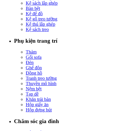
Kệ sách lắp ghép
Bàn bệt
Kệ để đồ
Kệ gỗ treo tường
Kệ thú lắp ghép
Kệ sách treo
Phụ kiện trang trí
Thảm
Gối sofa
Đèn
Ghế đôn
Đồng hồ
Tranh treo tường
Thuyền mô hình
Nệm bệt
Tạp dề
Khăn trải bàn
Hộp giấy ăn
Hộp đựng bút
Chăm sóc gia đình