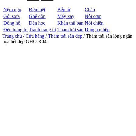
Nệm ngủ
Đệm bệt
Bếp từ
Chảo
Gối sofa
Ghế đôn
Máy xay
Nồi cơm
Đồng hồ
Đèn học
Khăn trải bàn
Nồi chiên
Đèn trang trí
Tranh trang trí
Thảm trải sàn
Dụng cụ bếp
Trang chủ
/
Cửa hàng
/
Thảm trải sàn đẹp
/ Thảm trải sàn lông ngắn
họa tiết đẹp GHO-R04