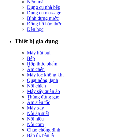
Nệm mát
Dụng cụ nhà bếp
Dụng cụ massage
Bình đựng nước
Đồng hồ báo thức
Đèn học
Thiết bị gia dụng
Máy hút bụi
Bếp
Hộp thực phẩm
Ấm chén
Máy lọc không khí
Quạt nóng, lạnh
Nồi chiên
Máy sấy quần áo
Thùng đựng gạo
Ấm siêu tốc
Máy xay
Nồi áp suất
Nồi niêu
Nồi cơm
Chảo chống dính
Bàn ủi, bàn là