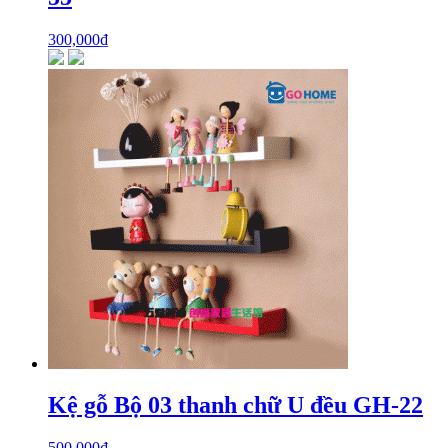
300,000
₫
Kệ gỗ Bộ 03 thanh chữ U đều GH-22
500,000
₫