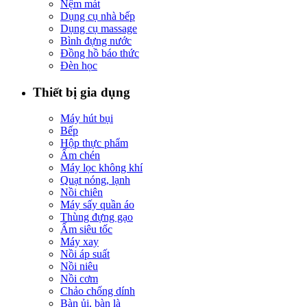
Nệm mát
Dụng cụ nhà bếp
Dụng cụ massage
Bình đựng nước
Đồng hồ báo thức
Đèn học
Thiết bị gia dụng
Máy hút bụi
Bếp
Hộp thực phẩm
Ấm chén
Máy lọc không khí
Quạt nóng, lạnh
Nồi chiên
Máy sấy quần áo
Thùng đựng gạo
Ấm siêu tốc
Máy xay
Nồi áp suất
Nồi niêu
Nồi cơm
Chảo chống dính
Bàn ủi, bàn là