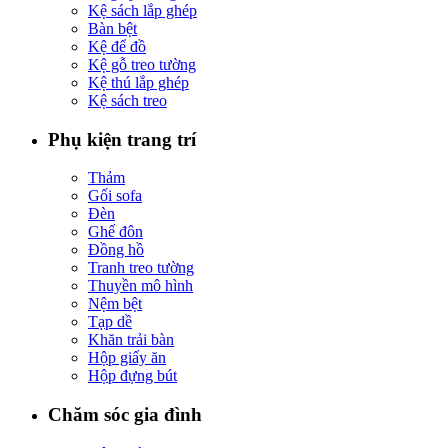
Kệ sách lắp ghép
Bàn bệt
Kệ để đồ
Kệ gỗ treo tường
Kệ thú lắp ghép
Kệ sách treo
Phụ kiện trang trí
Thảm
Gối sofa
Đèn
Ghế đôn
Đồng hồ
Tranh treo tường
Thuyền mô hình
Nệm bệt
Tạp dề
Khăn trải bàn
Hộp giấy ăn
Hộp đựng bút
Chăm sóc gia đình