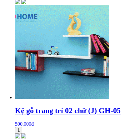
Kệ gỗ trang trí 02 chữ (J) GH-05
500,000
₫
1