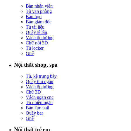
Bàn nhân viên
Tủ văn phòng
Bàn họp
Bàn giám đốc
Tủ tài liệu
Quầy lễ tân
Vách ốp tường
Chữ nổi 3D
Tủ locker
Ghế
Nội thất shop, spa
Tủ, kệ trưng bày
Quầy thu ngân
Vách ốp tường
Chữ 3D
Vách ngăn cnc
Tủ nhiều ngăn
Bàn làm nail
Quầy bar
Ghế
Nội thất trẻ em