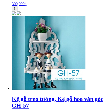
300,000
₫
1
Kệ gỗ treo tường, Kệ gỗ hoa văn góc
GH-57