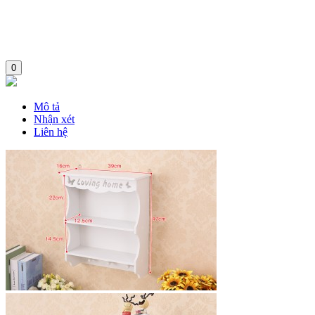
0
Mô tả
Nhận xét
Liên hệ