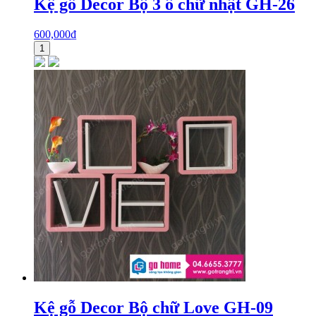
Kệ gỗ Decor Bộ 3 ô chữ nhật GH-26
600,000
₫
1
Kệ gỗ Decor Bộ chữ Love GH-09