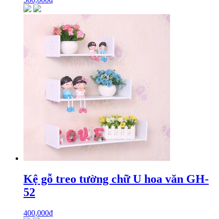
Kệ gỗ treo tường chữ U hoa văn GH-
52
400,000
₫