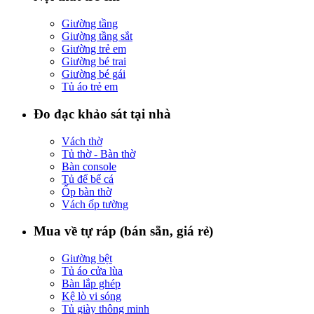
Giường tầng
Giường tầng sắt
Giường trẻ em
Giường bé trai
Giường bé gái
Tủ áo trẻ em
Đo đạc khảo sát tại nhà
Vách thờ
Tủ thờ - Bàn thờ
Bàn console
Tủ để bể cá
Ốp bàn thờ
Vách ốp tường
Mua về tự ráp (bán sẵn, giá rẻ)
Giường bệt
Tủ áo cửa lùa
Bàn lắp ghép
Kệ lò vi sóng
Tủ giày thông minh