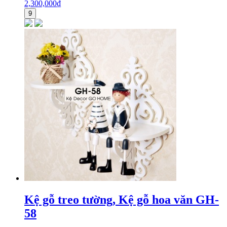
2,300,000
₫
9
Kệ gỗ treo tường, Kệ gỗ hoa văn GH-
58