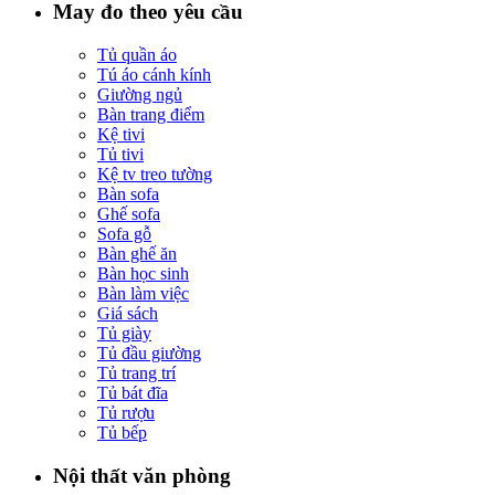
May đo theo yêu cầu
Tủ quần áo
Tú áo cánh kính
Giường ngủ
Bàn trang điểm
Kệ tivi
Tủ tivi
Kệ tv treo tường
Bàn sofa
Ghế sofa
Sofa gỗ
Bàn ghế ăn
Bàn học sinh
Bàn làm việc
Giá sách
Tủ giày
Tủ đầu giường
Tủ trang trí
Tủ bát đĩa
Tủ rượu
Tủ bếp
Nội thất văn phòng