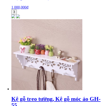
1,000,000
₫
3
Kệ gỗ treo tường, Kệ gỗ móc áo GH-
55