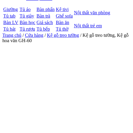
Giường
Tủ áo
Bàn phấn
Kệ tivi
Nội thất văn phòng
Tủ tab
Tủ giày
Bàn trà
Ghế sofa
Bàn LV
Bàn học
Giá sách
Bàn ăn
Nội thất trẻ em
Tủ bát
Tủ rượu
Tủ bếp
Tủ thờ
Trang chủ
/
Cửa hàng
/
Kệ gỗ treo tường
/ Kệ gỗ treo tường, Kệ gỗ
hoa văn GH-60