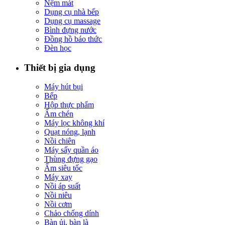
Nệm mát
Dụng cụ nhà bếp
Dụng cụ massage
Bình đựng nước
Đồng hồ báo thức
Đèn học
Thiết bị gia dụng
Máy hút bụi
Bếp
Hộp thực phẩm
Ấm chén
Máy lọc không khí
Quạt nóng, lạnh
Nồi chiên
Máy sấy quần áo
Thùng đựng gạo
Ấm siêu tốc
Máy xay
Nồi áp suất
Nồi niêu
Nồi cơm
Chảo chống dính
Bàn ủi, bàn là