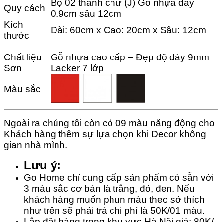
Bộ 02 thanh chữ (J) Gỗ nhựa dày
Quy cách
0.9cm sâu 12cm
Kích
Dài: 60cm x Cao: 20cm x Sâu: 12cm
thước
Chất liệu
Gỗ nhựa cao cấp – Đẹp độ dày 9mm
Sơn
Lacker 7 lớp
Màu sắc
Ngoài ra chúng tôi còn có 09 màu năng động cho
Khách hàng thêm sự lựa chọn khi Decor không
gian nhà mình.
Lưu ý:
Go Home chỉ cung cấp sản phẩm có sẵn với
3 màu sắc cơ bản là trắng, đỏ, đen. Nếu
khách hàng muốn phun màu theo sở thích
như trên sẽ phải trả chi phí là 50K/01 màu.
Lắp đặt hàng trong khu vực Hà Nội giá: 80K/