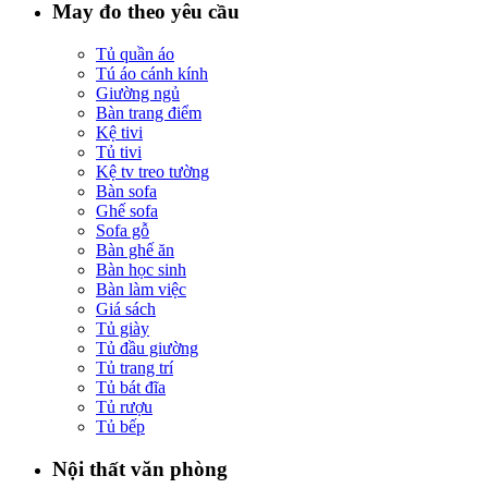
May đo theo yêu cầu
Tủ quần áo
Tú áo cánh kính
Giường ngủ
Bàn trang điểm
Kệ tivi
Tủ tivi
Kệ tv treo tường
Bàn sofa
Ghế sofa
Sofa gỗ
Bàn ghế ăn
Bàn học sinh
Bàn làm việc
Giá sách
Tủ giày
Tủ đầu giường
Tủ trang trí
Tủ bát đĩa
Tủ rượu
Tủ bếp
Nội thất văn phòng