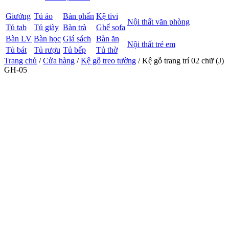
Giường
Tủ áo
Bàn phấn
Kệ tivi
Nội thất văn phòng
Tủ tab
Tủ giày
Bàn trà
Ghế sofa
Bàn LV
Bàn học
Giá sách
Bàn ăn
Nội thất trẻ em
Tủ bát
Tủ rượu
Tủ bếp
Tủ thờ
Trang chủ
/
Cửa hàng
/
Kệ gỗ treo tường
/ Kệ gỗ trang trí 02 chữ (J)
GH-05