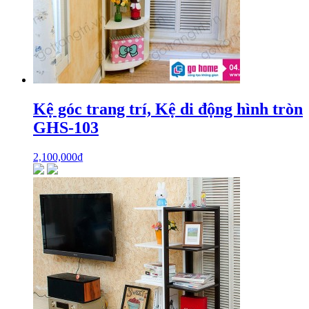
Kệ góc trang trí, Kệ di động hình tròn
GHS-103
2,100,000
₫