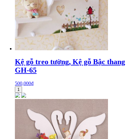
Kệ gỗ treo tường, Kệ gỗ Bậc thang
GH-65
500,000
₫
1