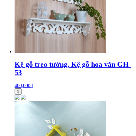
Kệ gỗ treo tường, Kệ gỗ hoa văn GH-
53
400,000
₫
1