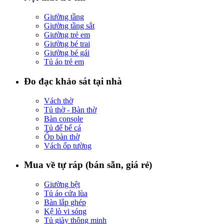
Giường tầng
Giường tầng sắt
Giường trẻ em
Giường bé trai
Giường bé gái
Tủ áo trẻ em
Đo đạc khảo sát tại nhà
Vách thờ
Tủ thờ - Bàn thờ
Bàn console
Tủ để bể cá
Ốp bàn thờ
Vách ốp tường
Mua về tự ráp (bán sẵn, giá rẻ)
Giường bệt
Tủ áo cửa lùa
Bàn lắp ghép
Kệ lò vi sóng
Tủ giày thông minh