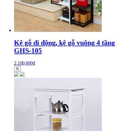
Kệ gỗ di động, kệ gỗ vuông 4 tầng
GHS-105
2,100,000
₫
5