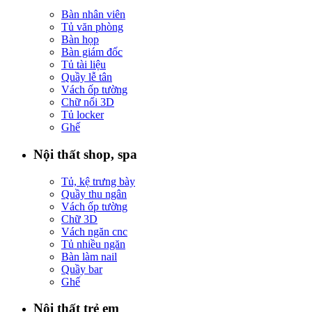
Bàn nhân viên
Tủ văn phòng
Bàn họp
Bàn giám đốc
Tủ tài liệu
Quầy lễ tân
Vách ốp tường
Chữ nổi 3D
Tủ locker
Ghế
Nội thất shop, spa
Tủ, kệ trưng bày
Quầy thu ngân
Vách ốp tường
Chữ 3D
Vách ngăn cnc
Tủ nhiều ngăn
Bàn làm nail
Quầy bar
Ghế
Nội thất trẻ em