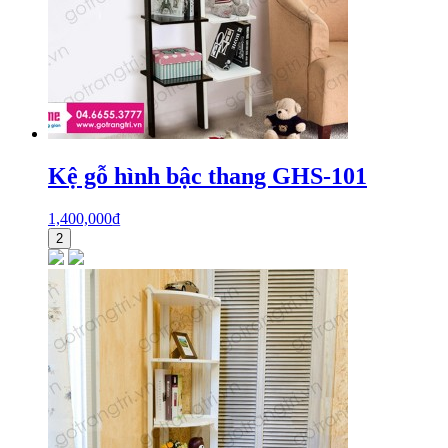
Kệ gỗ hình bậc thang GHS-101
1,400,000
₫
2