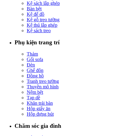
Kệ sách lắp ghép
Bàn bệt
Kệ để đồ
Kệ gỗ treo tường
Kệ thú lắp ghép
Kệ sách treo
Phụ kiện trang trí
Thảm
Gối sofa
Đèn
Ghế đôn
Đồng hồ
Tranh treo tường
Thuyền mô hình
Nệm bệt
Tạp dề
Khăn trải bàn
Hộp giấy ăn
Hộp đựng bút
Chăm sóc gia đình