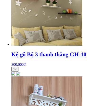
Kệ gỗ Bộ 3 thanh thẳng GH-10
300,000
₫
17