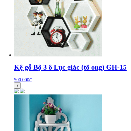
Kệ gỗ Bộ 3 ô Lục giác (tổ ong) GH-15
500,000
₫
7