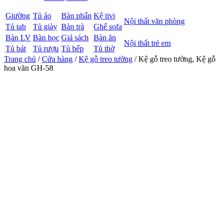
Giường
Tủ áo
Bàn phấn
Kệ tivi
Nội thất văn phòng
Tủ tab
Tủ giày
Bàn trà
Ghế sofa
Bàn LV
Bàn học
Giá sách
Bàn ăn
Nội thất trẻ em
Tủ bát
Tủ rượu
Tủ bếp
Tủ thờ
Trang chủ
/
Cửa hàng
/
Kệ gỗ treo tường
/ Kệ gỗ treo tường, Kệ gỗ
hoa văn GH-58