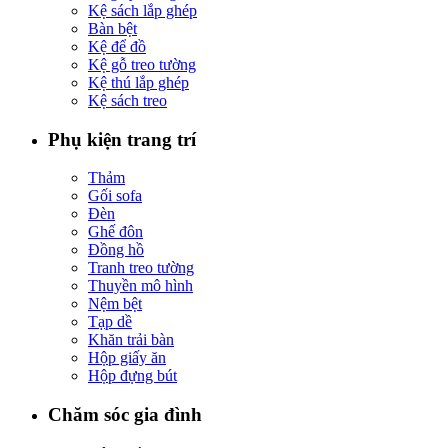
Kệ sách lắp ghép
Bàn bệt
Kệ để đồ
Kệ gỗ treo tường
Kệ thú lắp ghép
Kệ sách treo
Phụ kiện trang trí
Thảm
Gối sofa
Đèn
Ghế đôn
Đồng hồ
Tranh treo tường
Thuyền mô hình
Nệm bệt
Tạp dề
Khăn trải bàn
Hộp giấy ăn
Hộp đựng bút
Chăm sóc gia đình