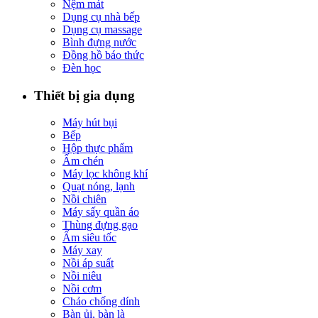
Nệm mát
Dụng cụ nhà bếp
Dụng cụ massage
Bình đựng nước
Đồng hồ báo thức
Đèn học
Thiết bị gia dụng
Máy hút bụi
Bếp
Hộp thực phẩm
Ấm chén
Máy lọc không khí
Quạt nóng, lạnh
Nồi chiên
Máy sấy quần áo
Thùng đựng gạo
Ấm siêu tốc
Máy xay
Nồi áp suất
Nồi niêu
Nồi cơm
Chảo chống dính
Bàn ủi, bàn là