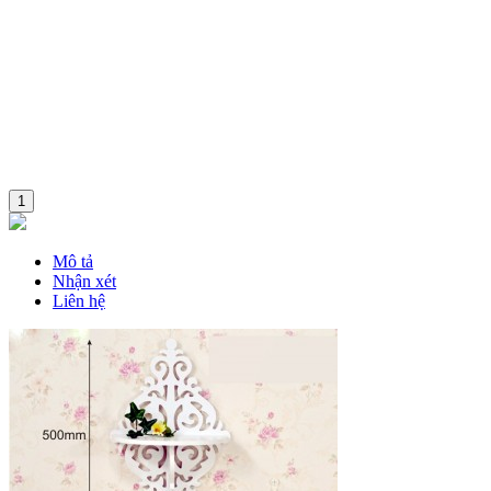
1
Mô tả
Nhận xét
Liên hệ