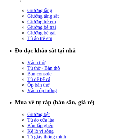
Giường tầng
Giường tầng sắt
Giường trẻ em
Giường bé trai
Giường bé gái
Tủ áo trẻ em
Đo đạc khảo sát tại nhà
Vách thờ
Tủ thờ - Bàn thờ
Bàn console
Tủ để bể cá
Ốp bàn thờ
Vách ốp tường
Mua về tự ráp (bán sẵn, giá rẻ)
Giường bệt
Tủ áo cửa lùa
Bàn lắp ghép
Kệ lò vi sóng
Tủ giày thông minh