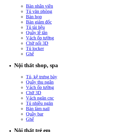
Bàn nhân viên
Tủ văn phòng
Bàn họp
Bàn giám đốc
Tủ tài liệu
Quầy lễ tân
Vách ốp tường
Chữ nổi 3D
Tủ locker
Ghế
Nội thất shop, spa
Tủ, kệ trưng bày
Quầy thu ngân
Vách ốp tường
Chữ 3D
Vách ngăn cnc
Tủ nhiều ngăn
Bàn làm nail
Quầy bar
Ghế
Nội thất trẻ em