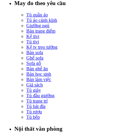
May đo theo yêu cầu
Tủ quần áo
Tú áo cánh kính
Giường ngủ
Bàn trang điểm
Kệ tivi
Tủ tivi
Kệ tv treo tường
Bàn sofa
Ghế sofa
Sofa gỗ
Bàn ghế ăn
Bàn học sinh
Bàn làm việc
Giá sách
Tủ giày
Tủ đầu giường
Tủ trang trí
Tủ bát đĩa
Tủ rượu
Tủ bếp
Nội thất văn phòng