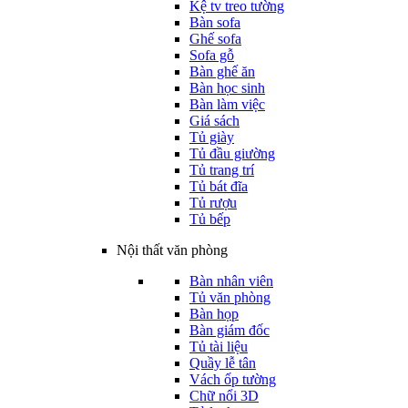
Kệ tv treo tường
Bàn sofa
Ghế sofa
Sofa gỗ
Bàn ghế ăn
Bàn học sinh
Bàn làm việc
Giá sách
Tủ giày
Tủ đầu giường
Tủ trang trí
Tủ bát đĩa
Tủ rượu
Tủ bếp
Nội thất văn phòng
Bàn nhân viên
Tủ văn phòng
Bàn họp
Bàn giám đốc
Tủ tài liệu
Quầy lễ tân
Vách ốp tường
Chữ nổi 3D