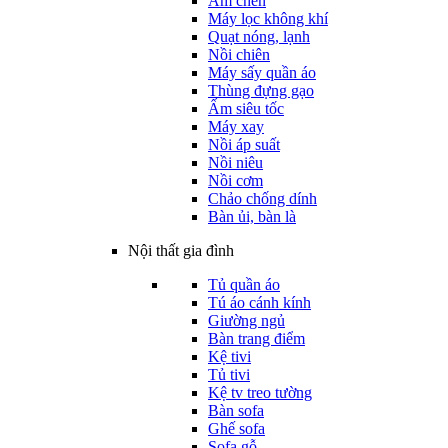
Ấm chén
Máy lọc không khí
Quạt nóng, lạnh
Nồi chiên
Máy sấy quần áo
Thùng đựng gạo
Ấm siêu tốc
Máy xay
Nồi áp suất
Nồi niêu
Nồi cơm
Chảo chống dính
Bàn ủi, bàn là
Nội thất gia đình
Tủ quần áo
Tú áo cánh kính
Giường ngủ
Bàn trang điểm
Kệ tivi
Tủ tivi
Kệ tv treo tường
Bàn sofa
Ghế sofa
Sofa gỗ