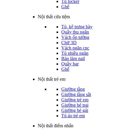
Tủ locker
Ghế
Nội thất cửa tiệm
Tủ, kệ trưng bày
Quầy thu ngân
Vách ốp tường
Chữ 3D
Vách ngăn cnc
Tủ nhiều ngăn
Bàn làm nail
Quầy bar
Ghế
Nội thất trẻ em
Giường tầng
Giường tầng sắt
Giường trẻ em
Giường bé trai
Giường bé gái
Tủ áo trẻ em
Nội thất điểm nhấn