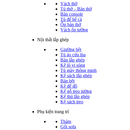
Vách thờ
Tủ thờ – Bàn thờ
Bàn console
Tủ để bể cá
Ốp bàn thờ
Vách ốp tường
Nội thất lắp ghép
Giường bệt
Tủ áo cửa lùa
Bàn lắp ghép
Kệ lò vi sóng
Tủ giày thông minh
Kệ sách lắp ghép
Bàn bệt
Kệ để đồ
Kệ gỗ treo tường
Kệ thú lắp ghép
Kệ sách treo
Phụ kiện trang trí
Thảm
Gối sofa