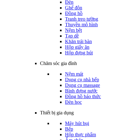
Đèn
Ghế đôn
Đồng hồ
Tranh treo tường
Thuyền mô hình
Nệm bệt
Tạp dề
Khăn trải bàn
Hộp giấy ăn
Hộp đựng bút
Chăm sóc gia đình
Nệm mát
Dụng cụ nhà bếp
Dụng cụ massage
Bình đựng nước
Đồng hồ báo thức
Đèn học
Thiết bị gia dụng
Máy hút bụi
Bếp
Hộp thực phẩm