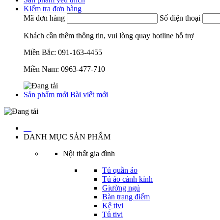
Kiểm tra đơn hàng
Mã đơn hàng
Số điện thoại
Khách cần thêm thông tin, vui lòng quay hotline hỗ trợ
Miền Bắc:
091-163-4455
Miền Nam:
0963-477-710
Sản phẩm mới
Bài viết mới
…
DANH MỤC SẢN PHẨM
Nội thất gia đình
Tủ quần áo
Tú áo cánh kính
Giường ngủ
Bàn trang điểm
Kệ tivi
Tủ tivi