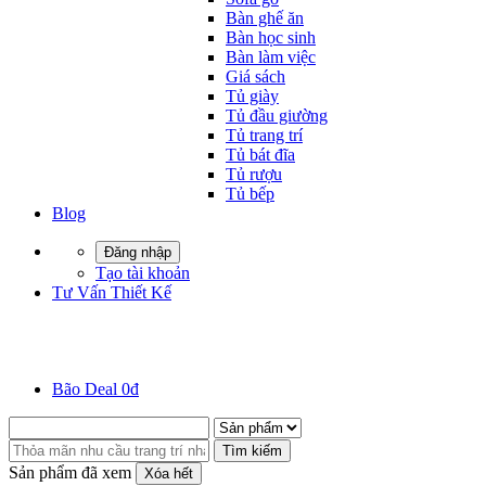
Bàn ghế ăn
Bàn học sinh
Bàn làm việc
Giá sách
Tủ giày
Tủ đầu giường
Tủ trang trí
Tủ bát đĩa
Tủ rượu
Tủ bếp
Blog
Đăng nhập
Tạo tài khoản
Tư Vấn Thiết Kế
Bão Deal 0đ
Tìm kiếm
Sản phẩm đã xem
Xóa hết