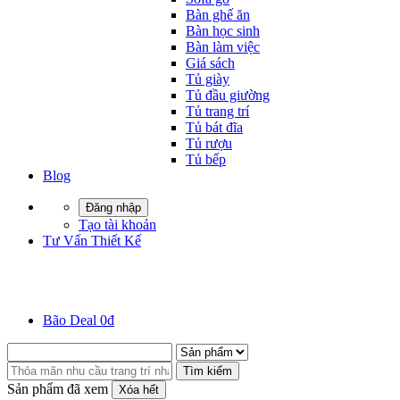
Bàn ghế ăn
Bàn học sinh
Bàn làm việc
Giá sách
Tủ giày
Tủ đầu giường
Tủ trang trí
Tủ bát đĩa
Tủ rượu
Tủ bếp
Blog
Đăng nhập
Tạo tài khoản
Tư Vấn Thiết Kế
Bão Deal 0đ
Tìm kiếm
Sản phẩm đã xem
Xóa hết