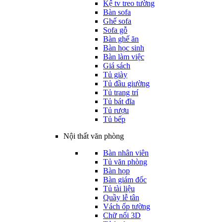
Kệ tv treo tường
Bàn sofa
Ghế sofa
Sofa gỗ
Bàn ghế ăn
Bàn học sinh
Bàn làm việc
Giá sách
Tủ giày
Tủ đầu giường
Tủ trang trí
Tủ bát đĩa
Tủ rượu
Tủ bếp
Nội thất văn phòng
Bàn nhân viên
Tủ văn phòng
Bàn họp
Bàn giám đốc
Tủ tài liệu
Quầy lễ tân
Vách ốp tường
Chữ nổi 3D