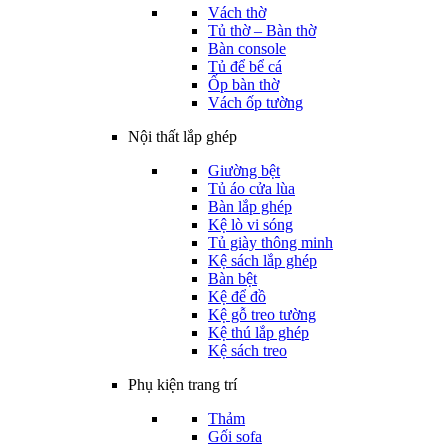
Vách thờ
Tủ thờ – Bàn thờ
Bàn console
Tủ để bể cá
Ốp bàn thờ
Vách ốp tường
Nội thất lắp ghép
Giường bệt
Tủ áo cửa lùa
Bàn lắp ghép
Kệ lò vi sóng
Tủ giày thông minh
Kệ sách lắp ghép
Bàn bệt
Kệ để đồ
Kệ gỗ treo tường
Kệ thú lắp ghép
Kệ sách treo
Phụ kiện trang trí
Thảm
Gối sofa