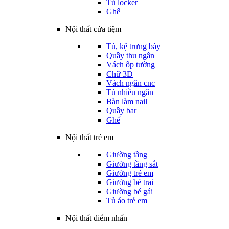
Tủ locker
Ghế
Nội thất cửa tiệm
Tủ, kệ trưng bày
Quầy thu ngân
Vách ốp tường
Chữ 3D
Vách ngăn cnc
Tủ nhiều ngăn
Bàn làm nail
Quầy bar
Ghế
Nội thất trẻ em
Giường tầng
Giường tầng sắt
Giường trẻ em
Giường bé trai
Giường bé gái
Tủ áo trẻ em
Nội thất điểm nhấn