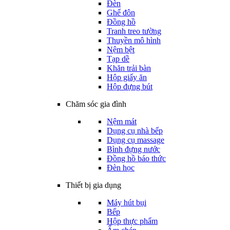
Đèn
Ghế đôn
Đồng hồ
Tranh treo tường
Thuyền mô hình
Nệm bệt
Tạp dề
Khăn trải bàn
Hộp giấy ăn
Hộp đựng bút
Chăm sóc gia đình
Nệm mát
Dụng cụ nhà bếp
Dụng cụ massage
Bình đựng nước
Đồng hồ báo thức
Đèn học
Thiết bị gia dụng
Máy hút bụi
Bếp
Hộp thực phẩm