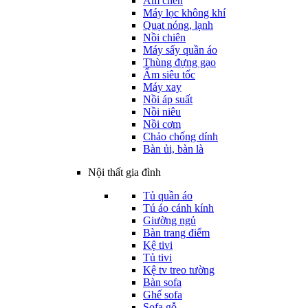
Ấm chén
Máy lọc không khí
Quạt nóng, lạnh
Nồi chiên
Máy sấy quần áo
Thùng đựng gạo
Ấm siêu tốc
Máy xay
Nồi áp suất
Nồi niêu
Nồi cơm
Chảo chống dính
Bàn ủi, bàn là
Nội thất gia đình
Tủ quần áo
Tú áo cánh kính
Giường ngủ
Bàn trang điểm
Kệ tivi
Tủ tivi
Kệ tv treo tường
Bàn sofa
Ghế sofa
Sofa gỗ