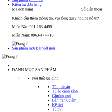
Kiểm tra đơn hàng
Mã đơn hàng
Số điện thoại
Khách cần thêm thông tin, vui lòng quay hotline hỗ trợ
Miền Bắc:
091-163-4455
Miền Nam:
0963-477-710
Sản phẩm mới
Bài viết mới
…
DANH MỤC SẢN PHẨM
Nội thất gia đình
Tủ quần áo
Tú áo cánh kính
Giường ngủ
Bàn trang điểm
Kệ tivi
Tủ tivi