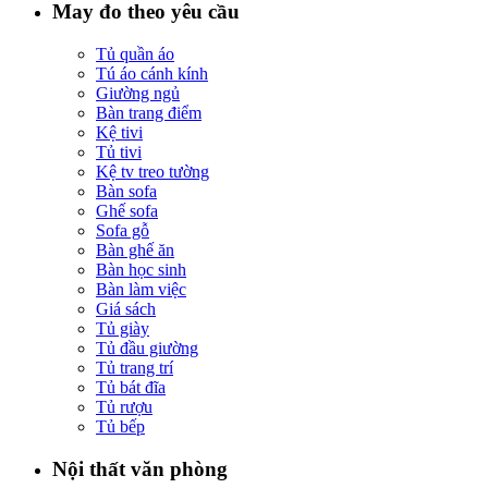
May đo theo yêu cầu
Tủ quần áo
Tú áo cánh kính
Giường ngủ
Bàn trang điểm
Kệ tivi
Tủ tivi
Kệ tv treo tường
Bàn sofa
Ghế sofa
Sofa gỗ
Bàn ghế ăn
Bàn học sinh
Bàn làm việc
Giá sách
Tủ giày
Tủ đầu giường
Tủ trang trí
Tủ bát đĩa
Tủ rượu
Tủ bếp
Nội thất văn phòng