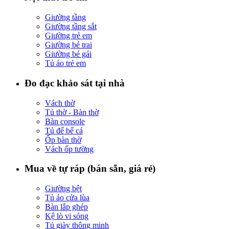
Giường tầng
Giường tầng sắt
Giường trẻ em
Giường bé trai
Giường bé gái
Tủ áo trẻ em
Đo đạc khảo sát tại nhà
Vách thờ
Tủ thờ - Bàn thờ
Bàn console
Tủ để bể cá
Ốp bàn thờ
Vách ốp tường
Mua về tự ráp (bán sẵn, giá rẻ)
Giường bệt
Tủ áo cửa lùa
Bàn lắp ghép
Kệ lò vi sóng
Tủ giày thông minh