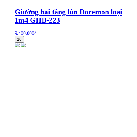
Giường hai tầng lùn Doremon loại
1m4 GHB-223
9,400,000
₫
10