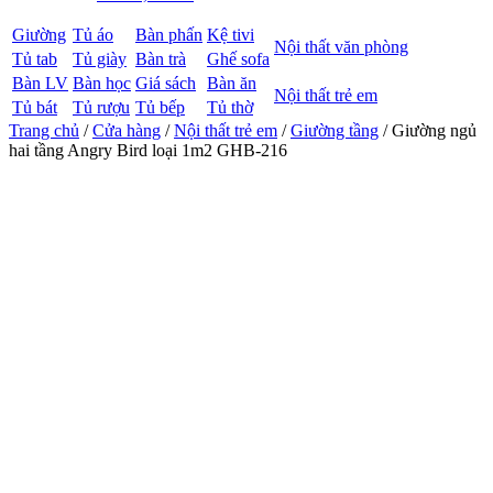
Giường
Tủ áo
Bàn phấn
Kệ tivi
Nội thất văn phòng
Tủ tab
Tủ giày
Bàn trà
Ghế sofa
Bàn LV
Bàn học
Giá sách
Bàn ăn
Nội thất trẻ em
Tủ bát
Tủ rượu
Tủ bếp
Tủ thờ
Trang chủ
/
Cửa hàng
/
Nội thất trẻ em
/
Giường tầng
/ Giường ngủ
hai tầng Angry Bird loại 1m2 GHB-216