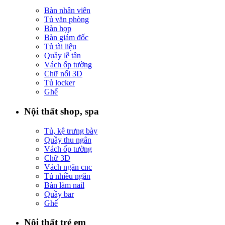
Bàn nhân viên
Tủ văn phòng
Bàn họp
Bàn giám đốc
Tủ tài liệu
Quầy lễ tân
Vách ốp tường
Chữ nổi 3D
Tủ locker
Ghế
Nội thất shop, spa
Tủ, kệ trưng bày
Quầy thu ngân
Vách ốp tường
Chữ 3D
Vách ngăn cnc
Tủ nhiều ngăn
Bàn làm nail
Quầy bar
Ghế
Nội thất trẻ em