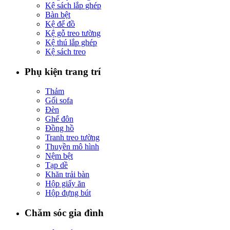
Kệ sách lắp ghép
Bàn bệt
Kệ để đồ
Kệ gỗ treo tường
Kệ thú lắp ghép
Kệ sách treo
Phụ kiện trang trí
Thảm
Gối sofa
Đèn
Ghế đôn
Đồng hồ
Tranh treo tường
Thuyền mô hình
Nệm bệt
Tạp dề
Khăn trải bàn
Hộp giấy ăn
Hộp đựng bút
Chăm sóc gia đình