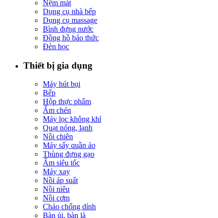
Nệm mát
Dụng cụ nhà bếp
Dụng cụ massage
Bình đựng nước
Đồng hồ báo thức
Đèn học
Thiết bị gia dụng
Máy hút bụi
Bếp
Hộp thực phẩm
Ấm chén
Máy lọc không khí
Quạt nóng, lạnh
Nồi chiên
Máy sấy quần áo
Thùng đựng gạo
Ấm siêu tốc
Máy xay
Nồi áp suất
Nồi niêu
Nồi cơm
Chảo chống dính
Bàn ủi, bàn là