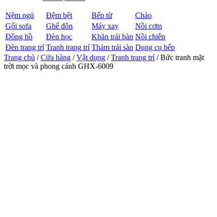
Nệm ngủ
Đệm bệt
Bếp từ
Chảo
Gối sofa
Ghế đôn
Máy xay
Nồi cơm
Đồng hồ
Đèn học
Khăn trải bàn
Nồi chiên
Đèn trang trí
Tranh trang trí
Thảm trải sàn
Dụng cụ bếp
Trang chủ
/
Cửa hàng
/
Vật dụng
/
Tranh trang trí
/ Bức tranh mặt
trời mọc và phong cảnh GHX-6009