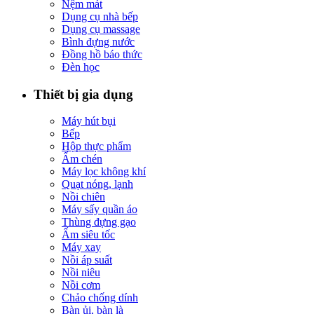
Nệm mát
Dụng cụ nhà bếp
Dụng cụ massage
Bình đựng nước
Đồng hồ báo thức
Đèn học
Thiết bị gia dụng
Máy hút bụi
Bếp
Hộp thực phẩm
Ấm chén
Máy lọc không khí
Quạt nóng, lạnh
Nồi chiên
Máy sấy quần áo
Thùng đựng gạo
Ấm siêu tốc
Máy xay
Nồi áp suất
Nồi niêu
Nồi cơm
Chảo chống dính
Bàn ủi, bàn là