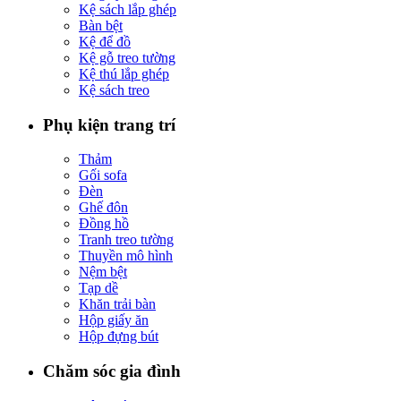
Kệ sách lắp ghép
Bàn bệt
Kệ để đồ
Kệ gỗ treo tường
Kệ thú lắp ghép
Kệ sách treo
Phụ kiện trang trí
Thảm
Gối sofa
Đèn
Ghế đôn
Đồng hồ
Tranh treo tường
Thuyền mô hình
Nệm bệt
Tạp dề
Khăn trải bàn
Hộp giấy ăn
Hộp đựng bút
Chăm sóc gia đình