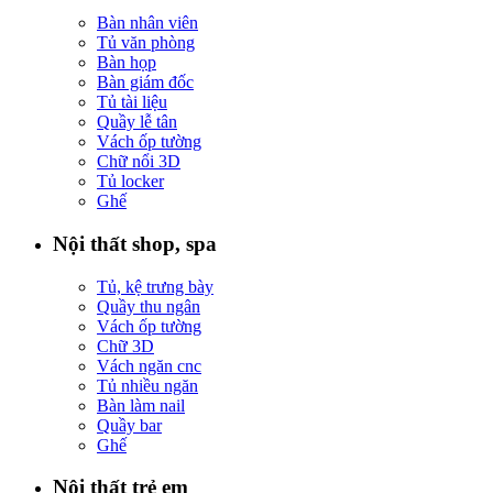
Bàn nhân viên
Tủ văn phòng
Bàn họp
Bàn giám đốc
Tủ tài liệu
Quầy lễ tân
Vách ốp tường
Chữ nổi 3D
Tủ locker
Ghế
Nội thất shop, spa
Tủ, kệ trưng bày
Quầy thu ngân
Vách ốp tường
Chữ 3D
Vách ngăn cnc
Tủ nhiều ngăn
Bàn làm nail
Quầy bar
Ghế
Nội thất trẻ em