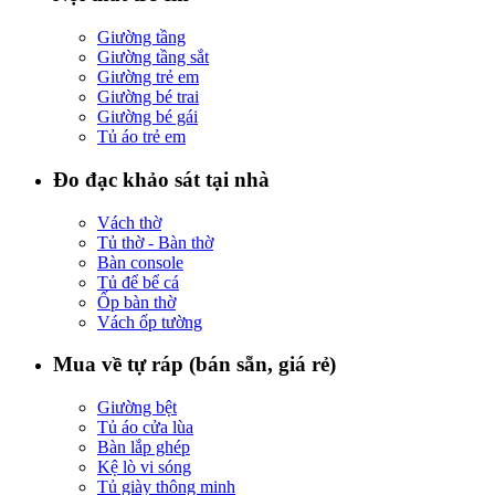
Giường tầng
Giường tầng sắt
Giường trẻ em
Giường bé trai
Giường bé gái
Tủ áo trẻ em
Đo đạc khảo sát tại nhà
Vách thờ
Tủ thờ - Bàn thờ
Bàn console
Tủ để bể cá
Ốp bàn thờ
Vách ốp tường
Mua về tự ráp (bán sẵn, giá rẻ)
Giường bệt
Tủ áo cửa lùa
Bàn lắp ghép
Kệ lò vi sóng
Tủ giày thông minh