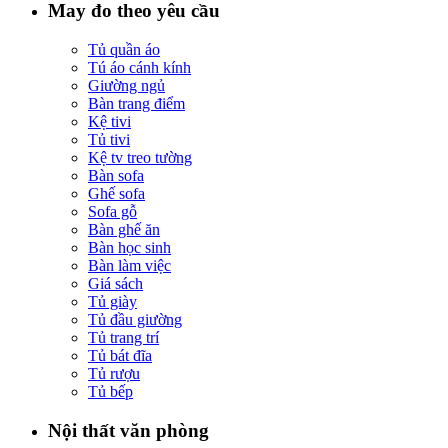
May đo theo yêu cầu
Tủ quần áo
Tú áo cánh kính
Giường ngủ
Bàn trang điểm
Kệ tivi
Tủ tivi
Kệ tv treo tường
Bàn sofa
Ghế sofa
Sofa gỗ
Bàn ghế ăn
Bàn học sinh
Bàn làm việc
Giá sách
Tủ giày
Tủ đầu giường
Tủ trang trí
Tủ bát đĩa
Tủ rượu
Tủ bếp
Nội thất văn phòng