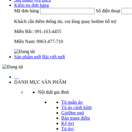
Kiểm tra đơn hàng
Mã đơn hàng
Số điện thoại
Khách cần thêm thông tin, vui lòng quay hotline hỗ trợ
Miền Bắc:
091-163-4455
Miền Nam:
0963-477-710
Sản phẩm mới
Bài viết mới
…
DANH MỤC SẢN PHẨM
Nội thất gia đình
Tủ quần áo
Tú áo cánh kính
Giường ngủ
Bàn trang điểm
Kệ tivi
Tủ tivi