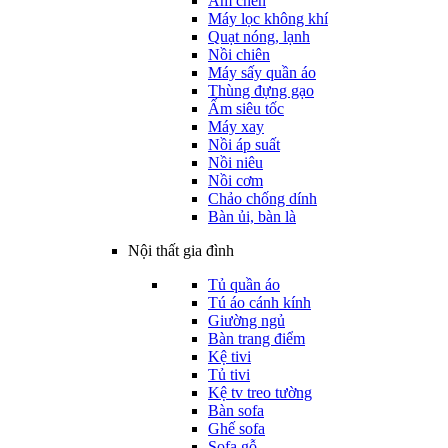
Ấm chén
Máy lọc không khí
Quạt nóng, lạnh
Nồi chiên
Máy sấy quần áo
Thùng đựng gạo
Ấm siêu tốc
Máy xay
Nồi áp suất
Nồi niêu
Nồi cơm
Chảo chống dính
Bàn ủi, bàn là
Nội thất gia đình
Tủ quần áo
Tú áo cánh kính
Giường ngủ
Bàn trang điểm
Kệ tivi
Tủ tivi
Kệ tv treo tường
Bàn sofa
Ghế sofa
Sofa gỗ