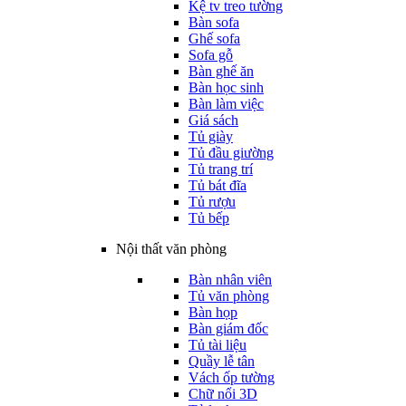
Kệ tv treo tường
Bàn sofa
Ghế sofa
Sofa gỗ
Bàn ghế ăn
Bàn học sinh
Bàn làm việc
Giá sách
Tủ giày
Tủ đầu giường
Tủ trang trí
Tủ bát đĩa
Tủ rượu
Tủ bếp
Nội thất văn phòng
Bàn nhân viên
Tủ văn phòng
Bàn họp
Bàn giám đốc
Tủ tài liệu
Quầy lễ tân
Vách ốp tường
Chữ nổi 3D