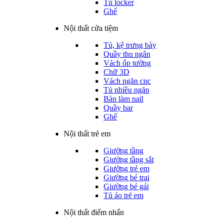
Tủ locker
Ghế
Nội thất cửa tiệm
Tủ, kệ trưng bày
Quầy thu ngân
Vách ốp tường
Chữ 3D
Vách ngăn cnc
Tủ nhiều ngăn
Bàn làm nail
Quầy bar
Ghế
Nội thất trẻ em
Giường tầng
Giường tầng sắt
Giường trẻ em
Giường bé trai
Giường bé gái
Tủ áo trẻ em
Nội thất điểm nhấn