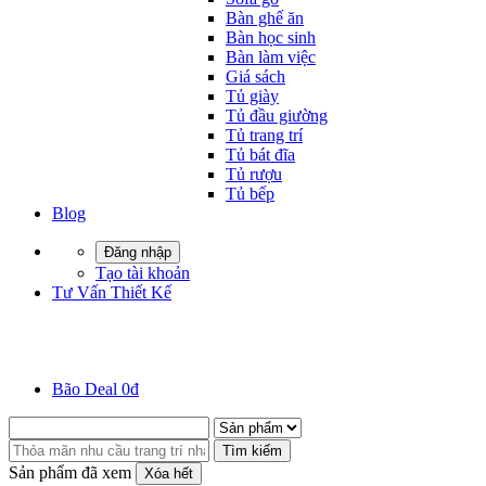
Bàn ghế ăn
Bàn học sinh
Bàn làm việc
Giá sách
Tủ giày
Tủ đầu giường
Tủ trang trí
Tủ bát đĩa
Tủ rượu
Tủ bếp
Blog
Đăng nhập
Tạo tài khoản
Tư Vấn Thiết Kế
Bão Deal 0đ
Tìm kiếm
Sản phẩm đã xem
Xóa hết