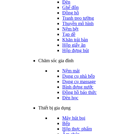
Đèn
Ghế đôn
Đồng hồ
Tranh treo tường
Thuyền mô hình
Nệm bệt
Tạp dề
Khăn trải bàn
Hộp giấy ăn
Hộp đựng bút
Chăm sóc gia đình
Nệm mát
Dụng cụ nhà bếp
Dụng cụ massage
Bình đựng nước
Đồng hồ báo thức
Đèn học
Thiết bị gia dụng
Máy hút bụi
Bếp
Hộp thực phẩm