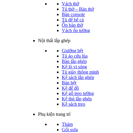
Vách thờ
Tủ thờ – Bàn thờ
Bàn console
Tủ để bể cá
Ốp bàn thờ
Vách ốp tường
Nội thất lắp ghép
Giường bệt
Tủ áo cửa lùa
Bàn lắp ghép
Kệ lò vi sóng
Tủ giày thông minh
Kệ sách lắp ghép
Bàn bệt
Kệ để đồ
Kệ gỗ treo tường
Kệ thú lắp ghép
Kệ sách treo
Phụ kiện trang trí
Thảm
Gối sofa