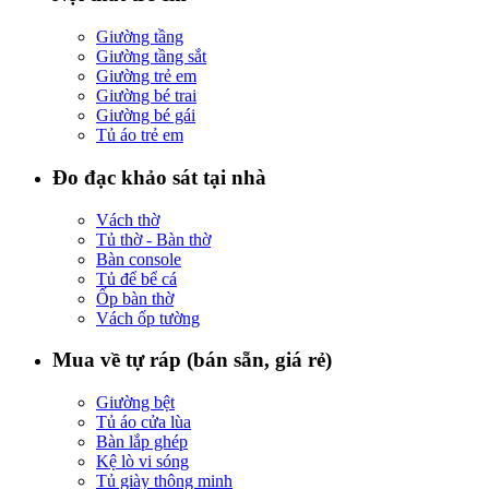
Giường tầng
Giường tầng sắt
Giường trẻ em
Giường bé trai
Giường bé gái
Tủ áo trẻ em
Đo đạc khảo sát tại nhà
Vách thờ
Tủ thờ - Bàn thờ
Bàn console
Tủ để bể cá
Ốp bàn thờ
Vách ốp tường
Mua về tự ráp (bán sẵn, giá rẻ)
Giường bệt
Tủ áo cửa lùa
Bàn lắp ghép
Kệ lò vi sóng
Tủ giày thông minh