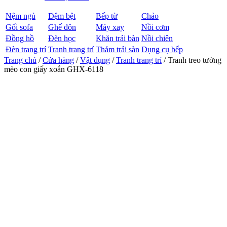
Nệm ngủ
Đệm bệt
Bếp từ
Chảo
Gối sofa
Ghế đôn
Máy xay
Nồi cơm
Đồng hồ
Đèn học
Khăn trải bàn
Nồi chiên
Đèn trang trí
Tranh trang trí
Thảm trải sàn
Dụng cụ bếp
Trang chủ
/
Cửa hàng
/
Vật dụng
/
Tranh trang trí
/ Tranh treo tường
mèo con giấy xoắn GHX-6118