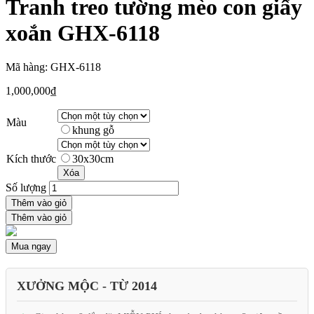
Tranh treo tường mèo con giấy
xoắn GHX-6118
Mã hàng: GHX-6118
1,000,000
₫
Màu
khung gỗ
Kích thước
30x30cm
Xóa
Số lượng
Thêm vào giỏ
Thêm vào giỏ
Mua ngay
XƯỞNG MỘC - TỪ 2014