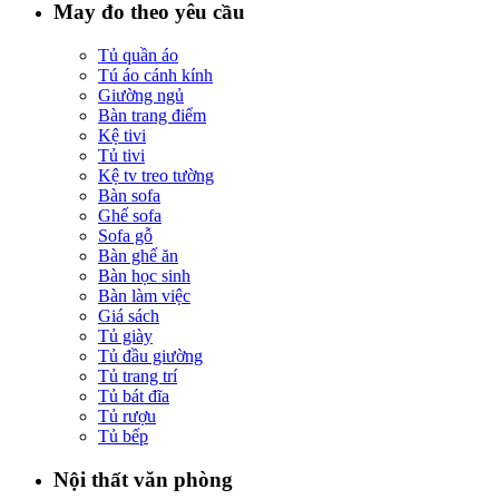
May đo theo yêu cầu
Tủ quần áo
Tú áo cánh kính
Giường ngủ
Bàn trang điểm
Kệ tivi
Tủ tivi
Kệ tv treo tường
Bàn sofa
Ghế sofa
Sofa gỗ
Bàn ghế ăn
Bàn học sinh
Bàn làm việc
Giá sách
Tủ giày
Tủ đầu giường
Tủ trang trí
Tủ bát đĩa
Tủ rượu
Tủ bếp
Nội thất văn phòng