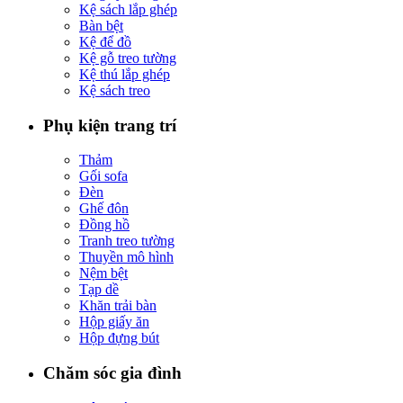
Kệ sách lắp ghép
Bàn bệt
Kệ để đồ
Kệ gỗ treo tường
Kệ thú lắp ghép
Kệ sách treo
Phụ kiện trang trí
Thảm
Gối sofa
Đèn
Ghế đôn
Đồng hồ
Tranh treo tường
Thuyền mô hình
Nệm bệt
Tạp dề
Khăn trải bàn
Hộp giấy ăn
Hộp đựng bút
Chăm sóc gia đình