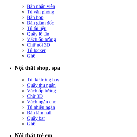
Bàn nhân viên
Tủ văn phòng
Bàn họp
Bàn giám đốc
Tủ tài liệu
Quầy lễ tân
Vách ốp tường
Chữ nổi 3D
Tủ locker
Ghế
Nội thất shop, spa
Tủ, kệ trưng bày
Quầy thu ngân
Vách ốp tường
Chữ 3D
Vách ngăn cnc
Tủ nhiều ngăn
Bàn làm nail
Quầy bar
Ghế
Nội thất trẻ em