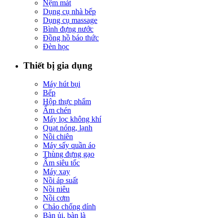
Nệm mát
Dụng cụ nhà bếp
Dụng cụ massage
Bình đựng nước
Đồng hồ báo thức
Đèn học
Thiết bị gia dụng
Máy hút bụi
Bếp
Hộp thực phẩm
Ấm chén
Máy lọc không khí
Quạt nóng, lạnh
Nồi chiên
Máy sấy quần áo
Thùng đựng gạo
Ấm siêu tốc
Máy xay
Nồi áp suất
Nồi niêu
Nồi cơm
Chảo chống dính
Bàn ủi, bàn là