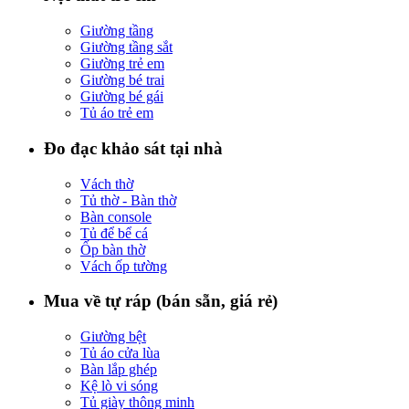
Giường tầng
Giường tầng sắt
Giường trẻ em
Giường bé trai
Giường bé gái
Tủ áo trẻ em
Đo đạc khảo sát tại nhà
Vách thờ
Tủ thờ - Bàn thờ
Bàn console
Tủ để bể cá
Ốp bàn thờ
Vách ốp tường
Mua về tự ráp (bán sẵn, giá rẻ)
Giường bệt
Tủ áo cửa lùa
Bàn lắp ghép
Kệ lò vi sóng
Tủ giày thông minh