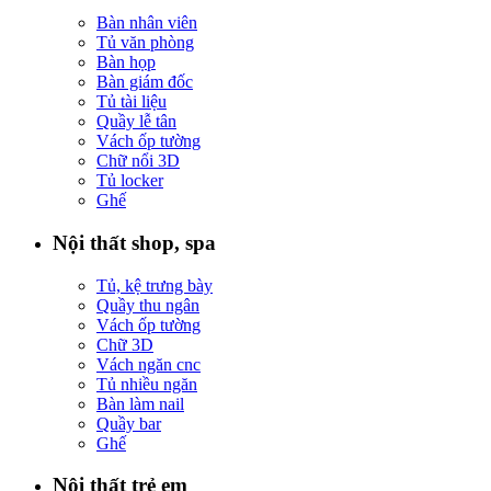
Bàn nhân viên
Tủ văn phòng
Bàn họp
Bàn giám đốc
Tủ tài liệu
Quầy lễ tân
Vách ốp tường
Chữ nổi 3D
Tủ locker
Ghế
Nội thất shop, spa
Tủ, kệ trưng bày
Quầy thu ngân
Vách ốp tường
Chữ 3D
Vách ngăn cnc
Tủ nhiều ngăn
Bàn làm nail
Quầy bar
Ghế
Nội thất trẻ em