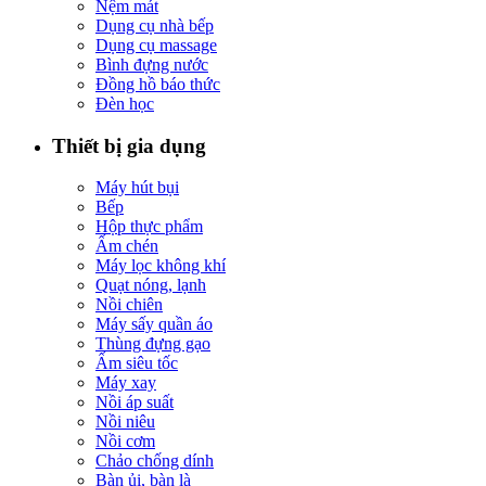
Nệm mát
Dụng cụ nhà bếp
Dụng cụ massage
Bình đựng nước
Đồng hồ báo thức
Đèn học
Thiết bị gia dụng
Máy hút bụi
Bếp
Hộp thực phẩm
Ấm chén
Máy lọc không khí
Quạt nóng, lạnh
Nồi chiên
Máy sấy quần áo
Thùng đựng gạo
Ấm siêu tốc
Máy xay
Nồi áp suất
Nồi niêu
Nồi cơm
Chảo chống dính
Bàn ủi, bàn là