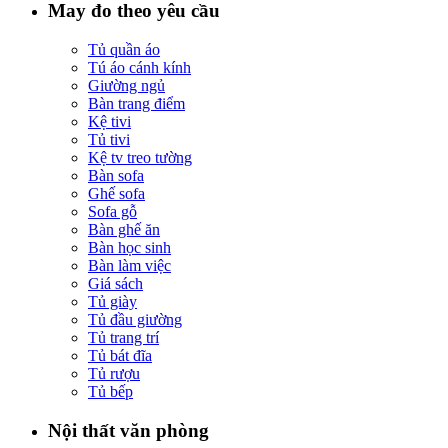
May đo theo yêu cầu
Tủ quần áo
Tú áo cánh kính
Giường ngủ
Bàn trang điểm
Kệ tivi
Tủ tivi
Kệ tv treo tường
Bàn sofa
Ghế sofa
Sofa gỗ
Bàn ghế ăn
Bàn học sinh
Bàn làm việc
Giá sách
Tủ giày
Tủ đầu giường
Tủ trang trí
Tủ bát đĩa
Tủ rượu
Tủ bếp
Nội thất văn phòng