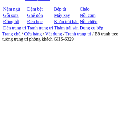
Nệm ngủ
Đệm bệt
Bếp từ
Chảo
Gối sofa
Ghế đôn
Máy xay
Nồi cơm
Đồng hồ
Đèn học
Khăn trải bàn
Nồi chiên
Đèn trang trí
Tranh trang trí
Thảm trải sàn
Dụng cụ bếp
Trang chủ
/
Cửa hàng
/
Vật dụng
/
Tranh trang trí
/ Bộ tranh treo
tường trang trí phòng khách GHS-6329