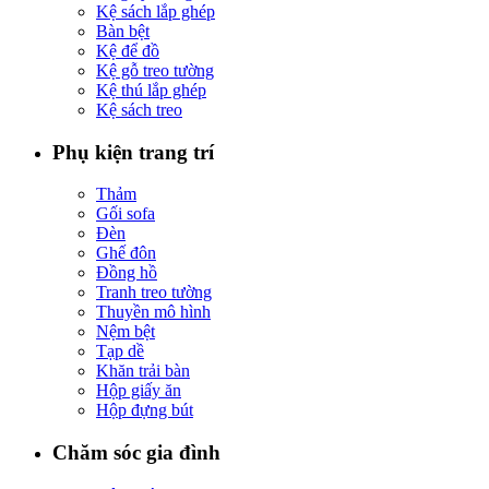
Kệ sách lắp ghép
Bàn bệt
Kệ để đồ
Kệ gỗ treo tường
Kệ thú lắp ghép
Kệ sách treo
Phụ kiện trang trí
Thảm
Gối sofa
Đèn
Ghế đôn
Đồng hồ
Tranh treo tường
Thuyền mô hình
Nệm bệt
Tạp dề
Khăn trải bàn
Hộp giấy ăn
Hộp đựng bút
Chăm sóc gia đình