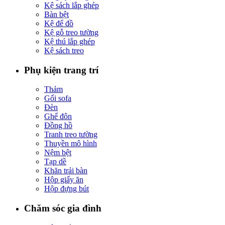
Kệ sách lắp ghép
Bàn bệt
Kệ để đồ
Kệ gỗ treo tường
Kệ thú lắp ghép
Kệ sách treo
Phụ kiện trang trí
Thảm
Gối sofa
Đèn
Ghế đôn
Đồng hồ
Tranh treo tường
Thuyền mô hình
Nệm bệt
Tạp dề
Khăn trải bàn
Hộp giấy ăn
Hộp đựng bút
Chăm sóc gia đình