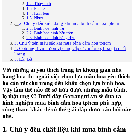
1.2. Thủy tinh
1.3. Pha lê
1.4. Kim loại
1.5. Nhựa
2. Chú ý đến kiểu dáng khi mua bình cắm hoa tphcm
2.1. Bình hoa hình trụ
2.2. Bình hoa hình bầu tròn
2.3. Bình hoa hình bóng đèn
3. Chú ý đến màu sắc khi mua bình cắm hoa tphcm
4. Gotrangtri.vn – đơn vị cung cấp các mẫu lọ, hoa giả chất
lượng
5. Lời kết
Với những ai yêu thích trang trí không gian nhà
bằng hoa thì ngoài việc chọn lựa mẫu hoa yêu thích
họ còn rất chú trọng đến khâu chọn lựa bình hoa.
Vậy làm thế nào để sở hữu được những mẫu bình,
lọ thật ưng ý? Dưới đây Gotrangtri.vn sẽ đưa ra
kinh nghiệm mua bình cắm hoa tphcm phù hợp,
cùng tham khảo để có thể giải đáp được câu hỏi này
nhé.
1. Chú ý đến chất liệu khi mua bình cắm