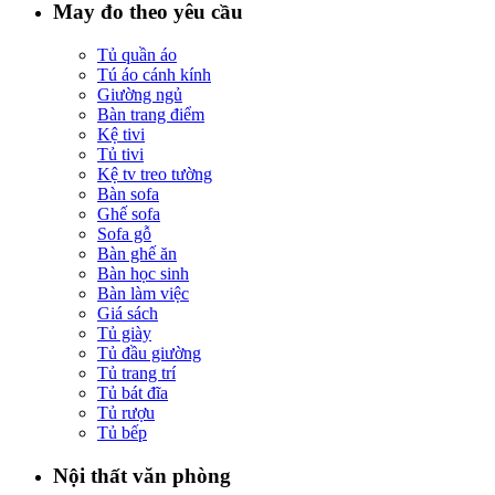
May đo theo yêu cầu
Tủ quần áo
Tú áo cánh kính
Giường ngủ
Bàn trang điểm
Kệ tivi
Tủ tivi
Kệ tv treo tường
Bàn sofa
Ghế sofa
Sofa gỗ
Bàn ghế ăn
Bàn học sinh
Bàn làm việc
Giá sách
Tủ giày
Tủ đầu giường
Tủ trang trí
Tủ bát đĩa
Tủ rượu
Tủ bếp
Nội thất văn phòng