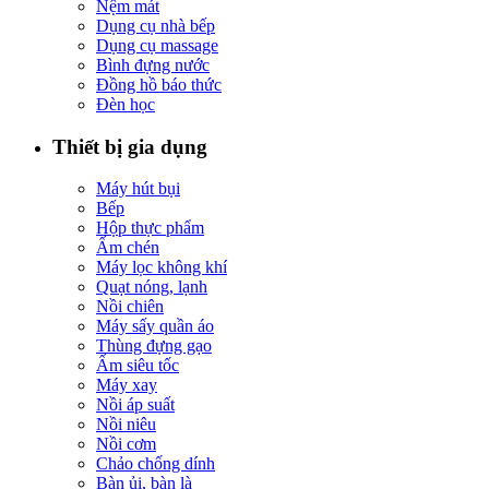
Nệm mát
Dụng cụ nhà bếp
Dụng cụ massage
Bình đựng nước
Đồng hồ báo thức
Đèn học
Thiết bị gia dụng
Máy hút bụi
Bếp
Hộp thực phẩm
Ấm chén
Máy lọc không khí
Quạt nóng, lạnh
Nồi chiên
Máy sấy quần áo
Thùng đựng gạo
Ấm siêu tốc
Máy xay
Nồi áp suất
Nồi niêu
Nồi cơm
Chảo chống dính
Bàn ủi, bàn là