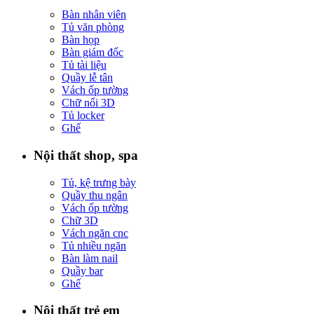
Bàn nhân viên
Tủ văn phòng
Bàn họp
Bàn giám đốc
Tủ tài liệu
Quầy lễ tân
Vách ốp tường
Chữ nổi 3D
Tủ locker
Ghế
Nội thất shop, spa
Tủ, kệ trưng bày
Quầy thu ngân
Vách ốp tường
Chữ 3D
Vách ngăn cnc
Tủ nhiều ngăn
Bàn làm nail
Quầy bar
Ghế
Nội thất trẻ em