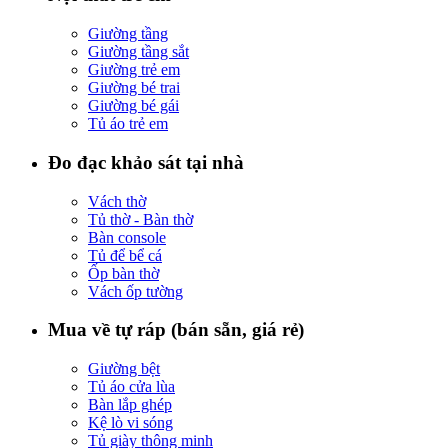
Giường tầng
Giường tầng sắt
Giường trẻ em
Giường bé trai
Giường bé gái
Tủ áo trẻ em
Đo đạc khảo sát tại nhà
Vách thờ
Tủ thờ - Bàn thờ
Bàn console
Tủ để bể cá
Ốp bàn thờ
Vách ốp tường
Mua về tự ráp (bán sẵn, giá rẻ)
Giường bệt
Tủ áo cửa lùa
Bàn lắp ghép
Kệ lò vi sóng
Tủ giày thông minh