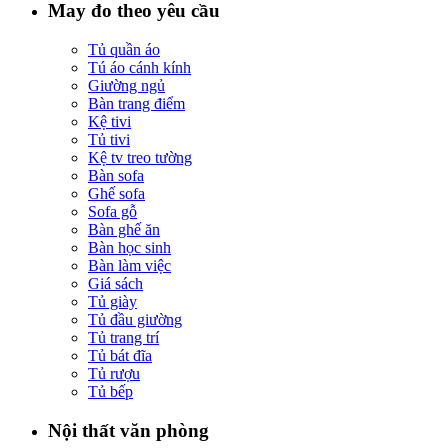
May đo theo yêu cầu
Tủ quần áo
Tú áo cánh kính
Giường ngủ
Bàn trang điểm
Kệ tivi
Tủ tivi
Kệ tv treo tường
Bàn sofa
Ghế sofa
Sofa gỗ
Bàn ghế ăn
Bàn học sinh
Bàn làm việc
Giá sách
Tủ giày
Tủ đầu giường
Tủ trang trí
Tủ bát đĩa
Tủ rượu
Tủ bếp
Nội thất văn phòng