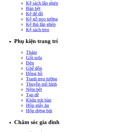
Kệ sách lắp ghép
Bàn bệt
Kệ để đồ
Kệ gỗ treo tường
Kệ thú lắp ghép
Kệ sách treo
Phụ kiện trang trí
Thảm
Gối sofa
Đèn
Ghế đôn
Đồng hồ
Tranh treo tường
Thuyền mô hình
Nệm bệt
Tạp dề
Khăn trải bàn
Hộp giấy ăn
Hộp đựng bút
Chăm sóc gia đình