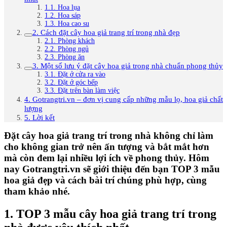
1.1. Hoa lụa
1.2. Hoa sáp
1.3. Hoa cao su
2. Cách đặt cây hoa giả trang trí trong nhà đẹp
2.1. Phòng khách
2.2. Phòng ngủ
2.3. Phòng ăn
3. Một số lưu ý đặt cây hoa giả trong nhà chuẩn phong thủy
3.1. Đặt ở cửa ra vào
3.2. Đặt ở góc bếp
3.3. Đặt trên bàn làm việc
4. Gotrangtri.vn – đơn vị cung cấp những mẫu lọ, hoa giả chất
lượng
5. Lời kết
Đặt cây hoa giả trang trí trong nhà không chỉ làm
cho không gian trở nên ấn tượng và bắt mắt hơn
mà còn đem lại nhiều lợi ích về phong thủy. Hôm
nay Gotrangtri.vn sẽ giới thiệu đến bạn TOP 3 mẫu
hoa giả đẹp và cách bài trí chúng phù hợp, cùng
tham khảo nhé.
1. TOP 3 mẫu cây hoa giả trang trí trong