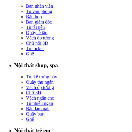
Bàn nhân viên
Tủ văn phòng
Bàn họp
Bàn giám đốc
Tủ tài liệu
Quầy lễ tân
Vách ốp tường
Chữ nổi 3D
Tủ locker
Ghế
Nội thất shop, spa
Tủ, kệ trưng bày
Quầy thu ngân
Vách ốp tường
Chữ 3D
Vách ngăn cnc
Tủ nhiều ngăn
Bàn làm nail
Quầy bar
Ghế
Nội thất trẻ em