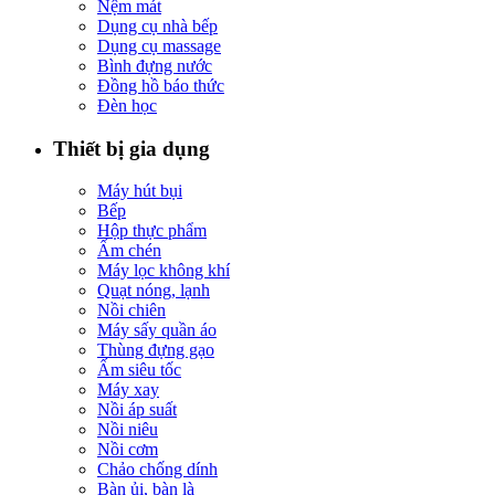
Nệm mát
Dụng cụ nhà bếp
Dụng cụ massage
Bình đựng nước
Đồng hồ báo thức
Đèn học
Thiết bị gia dụng
Máy hút bụi
Bếp
Hộp thực phẩm
Ấm chén
Máy lọc không khí
Quạt nóng, lạnh
Nồi chiên
Máy sấy quần áo
Thùng đựng gạo
Ấm siêu tốc
Máy xay
Nồi áp suất
Nồi niêu
Nồi cơm
Chảo chống dính
Bàn ủi, bàn là