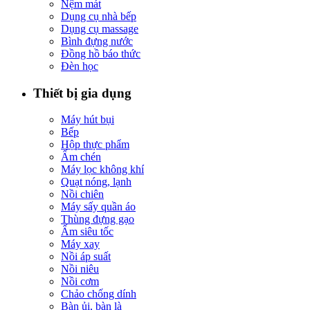
Nệm mát
Dụng cụ nhà bếp
Dụng cụ massage
Bình đựng nước
Đồng hồ báo thức
Đèn học
Thiết bị gia dụng
Máy hút bụi
Bếp
Hộp thực phẩm
Ấm chén
Máy lọc không khí
Quạt nóng, lạnh
Nồi chiên
Máy sấy quần áo
Thùng đựng gạo
Ấm siêu tốc
Máy xay
Nồi áp suất
Nồi niêu
Nồi cơm
Chảo chống dính
Bàn ủi, bàn là