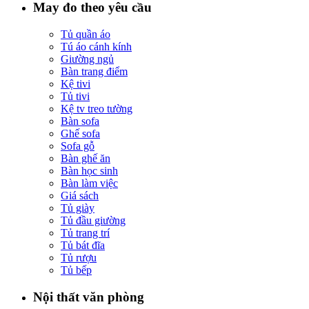
May đo theo yêu cầu
Tủ quần áo
Tú áo cánh kính
Giường ngủ
Bàn trang điểm
Kệ tivi
Tủ tivi
Kệ tv treo tường
Bàn sofa
Ghế sofa
Sofa gỗ
Bàn ghế ăn
Bàn học sinh
Bàn làm việc
Giá sách
Tủ giày
Tủ đầu giường
Tủ trang trí
Tủ bát đĩa
Tủ rượu
Tủ bếp
Nội thất văn phòng