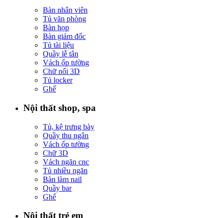
Bàn nhân viên
Tủ văn phòng
Bàn họp
Bàn giám đốc
Tủ tài liệu
Quầy lễ tân
Vách ốp tường
Chữ nổi 3D
Tủ locker
Ghế
Nội thất shop, spa
Tủ, kệ trưng bày
Quầy thu ngân
Vách ốp tường
Chữ 3D
Vách ngăn cnc
Tủ nhiều ngăn
Bàn làm nail
Quầy bar
Ghế
Nội thất trẻ em