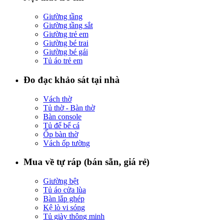
Giường tầng
Giường tầng sắt
Giường trẻ em
Giường bé trai
Giường bé gái
Tủ áo trẻ em
Đo đạc khảo sát tại nhà
Vách thờ
Tủ thờ - Bàn thờ
Bàn console
Tủ để bể cá
Ốp bàn thờ
Vách ốp tường
Mua về tự ráp (bán sẵn, giá rẻ)
Giường bệt
Tủ áo cửa lùa
Bàn lắp ghép
Kệ lò vi sóng
Tủ giày thông minh