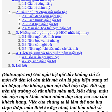
1.1 Giá trị công năng
1.2 Giá trị thẩm mỹ
2. Tiêu chí lựa chọn gối ngồi bệt
2.1 Kiểu dáng nệm ngồi bệt
2.2 Kích thước gối ngồi bệt
2.3 Chất liệu gối ngồi bệt
2.4 Màu sắc, họa tiết nệm ngồi bệt
3. Những mẫu gối ngồi bệt HOT nhất hiện nay
3.1 Đệm ngồi bệt hình tròn
3.2 Nệm bọc vải nỉ nhung
3.3 Nệm cói ngồi bệt
3.5. Nệm ngồi chi tiết, màu sắc bắt mắt
4. Cách vệ sinh và bảo quản nệm ngồi bệt
4.1 Bảo quản gối ngồi bệt
4.2 Vệ sinh gối ngồi bệt
5. Lời kết
(Gotrangtri.vn) Gối ngồi bệt giờ đây không chỉ là
món đồ tiện lợi cần thiết mà còn là phụ kiện trang trí
ấn tượng cho không gian nội thất hiện đại. Bởi vậy,
trên thị trường có rất nhiều mẫu mã, kiểu dáng, màu
sắc nệm ngồi khác nhau nhằm đáp ứng yêu cầu của
khách hàng. Việc của chúng ta là làm thế nào lựa
chọn được mẫu thiết kế đẹp nhất, hài hòa nhất và