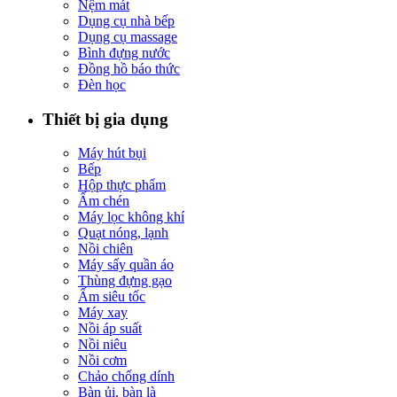
Nệm mát
Dụng cụ nhà bếp
Dụng cụ massage
Bình đựng nước
Đồng hồ báo thức
Đèn học
Thiết bị gia dụng
Máy hút bụi
Bếp
Hộp thực phẩm
Ấm chén
Máy lọc không khí
Quạt nóng, lạnh
Nồi chiên
Máy sấy quần áo
Thùng đựng gạo
Ấm siêu tốc
Máy xay
Nồi áp suất
Nồi niêu
Nồi cơm
Chảo chống dính
Bàn ủi, bàn là