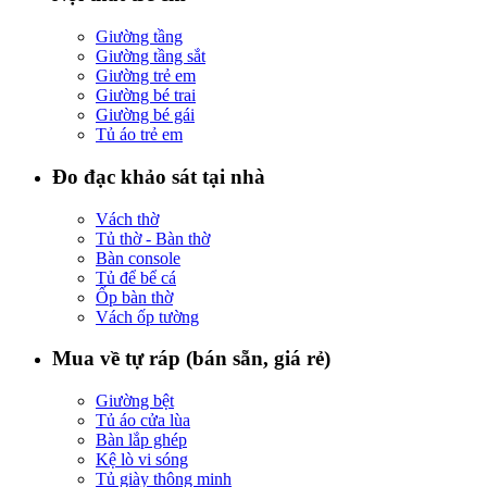
Giường tầng
Giường tầng sắt
Giường trẻ em
Giường bé trai
Giường bé gái
Tủ áo trẻ em
Đo đạc khảo sát tại nhà
Vách thờ
Tủ thờ - Bàn thờ
Bàn console
Tủ để bể cá
Ốp bàn thờ
Vách ốp tường
Mua về tự ráp (bán sẵn, giá rẻ)
Giường bệt
Tủ áo cửa lùa
Bàn lắp ghép
Kệ lò vi sóng
Tủ giày thông minh