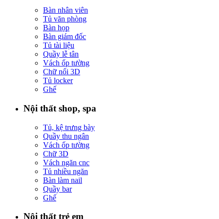
Bàn nhân viên
Tủ văn phòng
Bàn họp
Bàn giám đốc
Tủ tài liệu
Quầy lễ tân
Vách ốp tường
Chữ nổi 3D
Tủ locker
Ghế
Nội thất shop, spa
Tủ, kệ trưng bày
Quầy thu ngân
Vách ốp tường
Chữ 3D
Vách ngăn cnc
Tủ nhiều ngăn
Bàn làm nail
Quầy bar
Ghế
Nội thất trẻ em