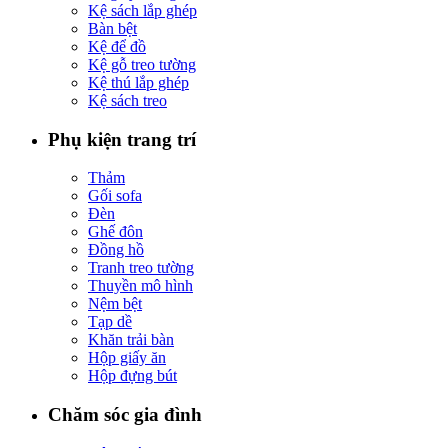
Kệ sách lắp ghép
Bàn bệt
Kệ để đồ
Kệ gỗ treo tường
Kệ thú lắp ghép
Kệ sách treo
Phụ kiện trang trí
Thảm
Gối sofa
Đèn
Ghế đôn
Đồng hồ
Tranh treo tường
Thuyền mô hình
Nệm bệt
Tạp dề
Khăn trải bàn
Hộp giấy ăn
Hộp đựng bút
Chăm sóc gia đình