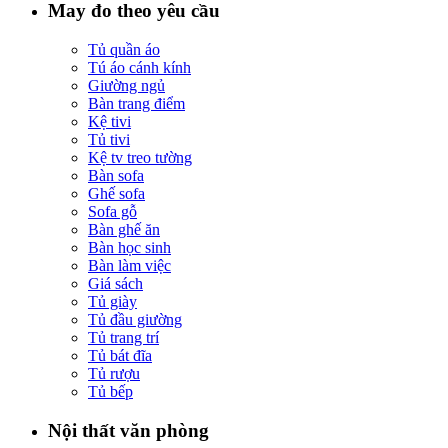
May đo theo yêu cầu
Tủ quần áo
Tú áo cánh kính
Giường ngủ
Bàn trang điểm
Kệ tivi
Tủ tivi
Kệ tv treo tường
Bàn sofa
Ghế sofa
Sofa gỗ
Bàn ghế ăn
Bàn học sinh
Bàn làm việc
Giá sách
Tủ giày
Tủ đầu giường
Tủ trang trí
Tủ bát đĩa
Tủ rượu
Tủ bếp
Nội thất văn phòng