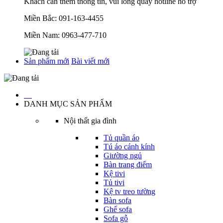
Khách cần thêm thông tin, vui lòng quay hotline hỗ trợ
Miền Bắc:
091-163-4455
Miền Nam:
0963-477-710
Sản phẩm mới
Bài viết mới
…
DANH MỤC SẢN PHẨM
Nội thất gia đình
Tủ quần áo
Tú áo cánh kính
Giường ngủ
Bàn trang điểm
Kệ tivi
Tủ tivi
Kệ tv treo tường
Bàn sofa
Ghế sofa
Sofa gỗ