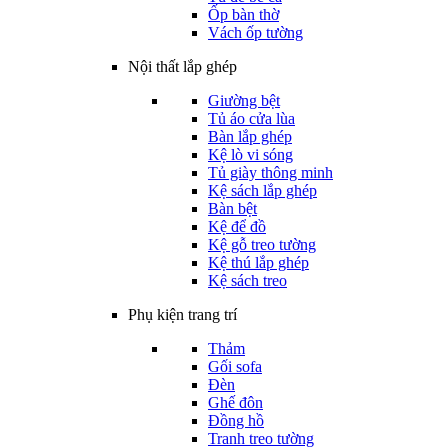
Ốp bàn thờ
Vách ốp tường
Nội thất lắp ghép
Giường bệt
Tủ áo cửa lùa
Bàn lắp ghép
Kệ lò vi sóng
Tủ giày thông minh
Kệ sách lắp ghép
Bàn bệt
Kệ để đồ
Kệ gỗ treo tường
Kệ thú lắp ghép
Kệ sách treo
Phụ kiện trang trí
Thảm
Gối sofa
Đèn
Ghế đôn
Đồng hồ
Tranh treo tường