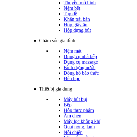
Thuyền mô hình
Nệm bệt
Tạp dề
Khăn trải bàn
Hộp giấy ăn
Hộp đựng bút
Chăm sóc gia đình
Nệm mát
Dụng cụ nhà bếp
Dụng cụ massage
Bình đựng nước
Đồng hồ báo thức
Đèn học
Thiết bị gia dụng
Máy hút bụi
Bếp
Hộp thực phẩm
Ấm chén
Máy lọc không khí
Quạt nóng, lạnh
Nồi chiên