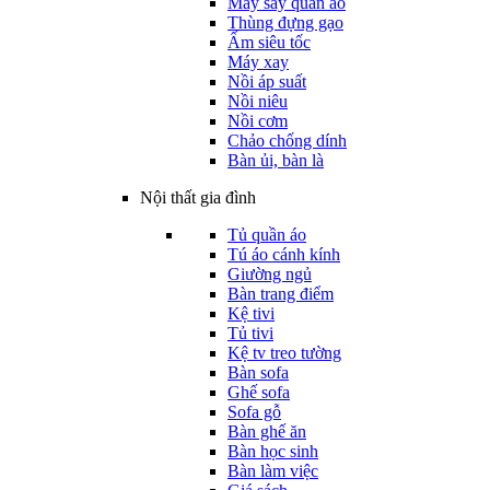
Máy sấy quần áo
Thùng đựng gạo
Ấm siêu tốc
Máy xay
Nồi áp suất
Nồi niêu
Nồi cơm
Chảo chống dính
Bàn ủi, bàn là
Nội thất gia đình
Tủ quần áo
Tú áo cánh kính
Giường ngủ
Bàn trang điểm
Kệ tivi
Tủ tivi
Kệ tv treo tường
Bàn sofa
Ghế sofa
Sofa gỗ
Bàn ghế ăn
Bàn học sinh
Bàn làm việc