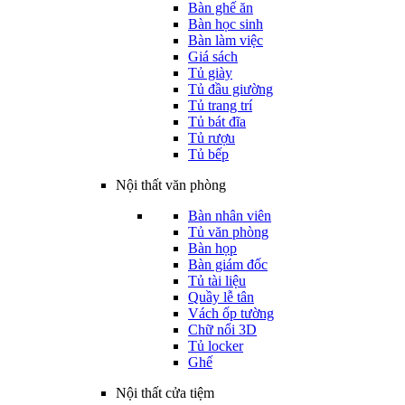
Bàn ghế ăn
Bàn học sinh
Bàn làm việc
Giá sách
Tủ giày
Tủ đầu giường
Tủ trang trí
Tủ bát đĩa
Tủ rượu
Tủ bếp
Nội thất văn phòng
Bàn nhân viên
Tủ văn phòng
Bàn họp
Bàn giám đốc
Tủ tài liệu
Quầy lễ tân
Vách ốp tường
Chữ nổi 3D
Tủ locker
Ghế
Nội thất cửa tiệm