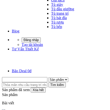
Giá sách
Tủ giày
Tủ đầu giường
Tủ trang trí
Tủ bát đĩa
Tủ rượu
Tủ bếp
Blog
Đăng nhập
Tạo tài khoản
Tư Vấn Thiết Kế
Bão Deal 0đ
Tìm kiếm
Sản phẩm đã xem
Xóa hết
Sản phẩm
Bài viết