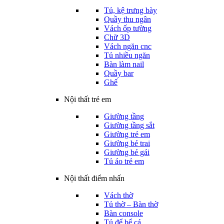
Tủ, kệ trưng bày
Quầy thu ngân
Vách ốp tường
Chữ 3D
Vách ngăn cnc
Tủ nhiều ngăn
Bàn làm nail
Quầy bar
Ghế
Nội thất trẻ em
Giường tầng
Giường tầng sắt
Giường trẻ em
Giường bé trai
Giường bé gái
Tủ áo trẻ em
Nội thất điểm nhấn
Vách thờ
Tủ thờ – Bàn thờ
Bàn console
Tủ để bể cá