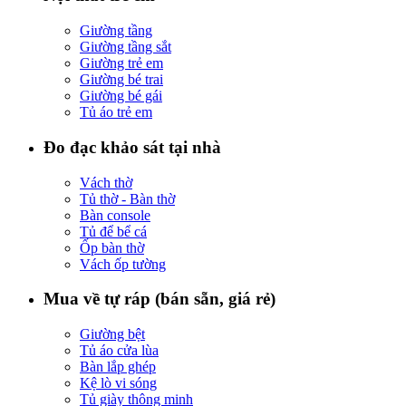
Giường tầng
Giường tầng sắt
Giường trẻ em
Giường bé trai
Giường bé gái
Tủ áo trẻ em
Đo đạc khảo sát tại nhà
Vách thờ
Tủ thờ - Bàn thờ
Bàn console
Tủ để bể cá
Ốp bàn thờ
Vách ốp tường
Mua về tự ráp (bán sẵn, giá rẻ)
Giường bệt
Tủ áo cửa lùa
Bàn lắp ghép
Kệ lò vi sóng
Tủ giày thông minh