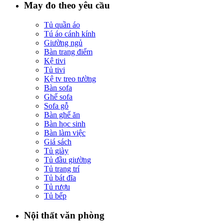
May đo theo yêu cầu
Tủ quần áo
Tú áo cánh kính
Giường ngủ
Bàn trang điểm
Kệ tivi
Tủ tivi
Kệ tv treo tường
Bàn sofa
Ghế sofa
Sofa gỗ
Bàn ghế ăn
Bàn học sinh
Bàn làm việc
Giá sách
Tủ giày
Tủ đầu giường
Tủ trang trí
Tủ bát đĩa
Tủ rượu
Tủ bếp
Nội thất văn phòng