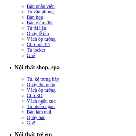
Bàn nhân viên
Tủ văn phòng
Bàn họp
Bàn giám đốc
Tủ tài liệu
Quầy lễ tân
Vách ốp tường
Chữ nổi 3D
Tủ locker
Ghế
Nội thất shop, spa
Tủ, kệ trưng bày
Quầy thu ngân
Vách ốp tường
Chữ 3D
Vách ngăn cnc
Tủ nhiều ngăn
Bàn làm nail
Quầy bar
Ghế
Nội thất trẻ em