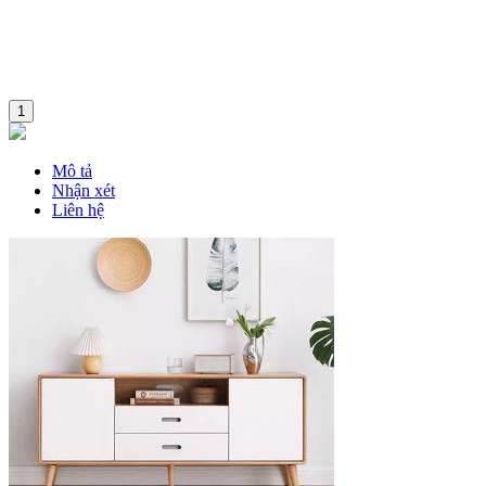
1
Mô tả
Nhận xét
Liên hệ