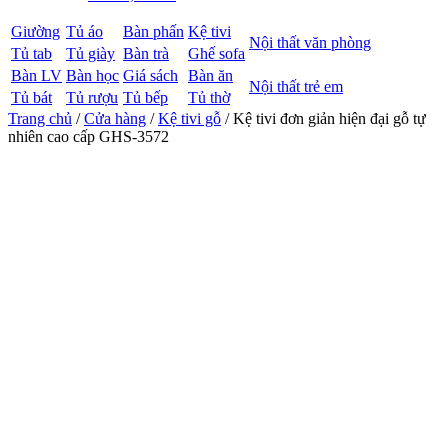
Giường
Tủ áo
Bàn phấn
Kệ tivi
Nội thất văn phòng
Tủ tab
Tủ giày
Bàn trà
Ghế sofa
Bàn LV
Bàn học
Giá sách
Bàn ăn
Nội thất trẻ em
Tủ bát
Tủ rượu
Tủ bếp
Tủ thờ
Trang chủ
/
Cửa hàng
/
Kệ tivi gỗ
/ Kệ tivi đơn giản hiện đại gỗ tự
nhiên cao cấp GHS-3572