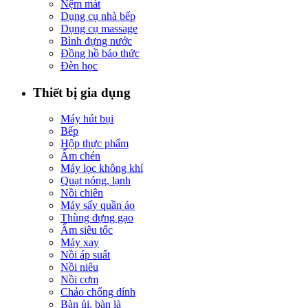
Nệm mát
Dụng cụ nhà bếp
Dụng cụ massage
Bình đựng nước
Đồng hồ báo thức
Đèn học
Thiết bị gia dụng
Máy hút bụi
Bếp
Hộp thực phẩm
Ấm chén
Máy lọc không khí
Quạt nóng, lạnh
Nồi chiên
Máy sấy quần áo
Thùng đựng gạo
Ấm siêu tốc
Máy xay
Nồi áp suất
Nồi niêu
Nồi cơm
Chảo chống dính
Bàn ủi, bàn là