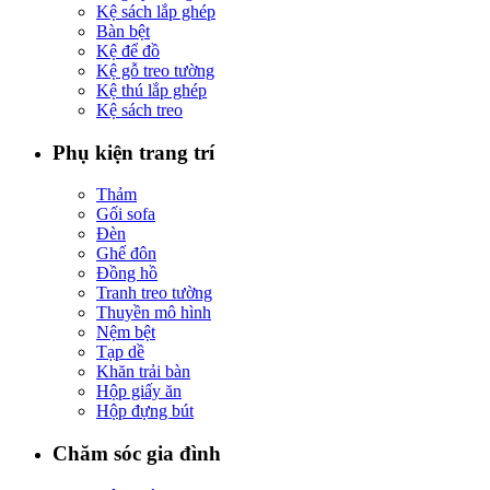
Kệ sách lắp ghép
Bàn bệt
Kệ để đồ
Kệ gỗ treo tường
Kệ thú lắp ghép
Kệ sách treo
Phụ kiện trang trí
Thảm
Gối sofa
Đèn
Ghế đôn
Đồng hồ
Tranh treo tường
Thuyền mô hình
Nệm bệt
Tạp dề
Khăn trải bàn
Hộp giấy ăn
Hộp đựng bút
Chăm sóc gia đình