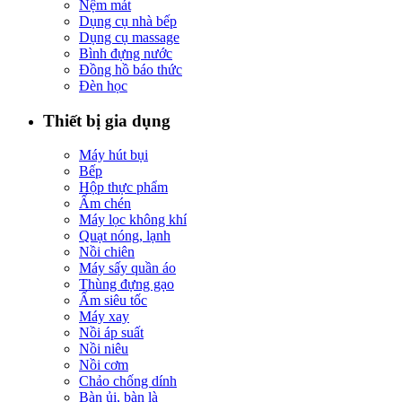
Nệm mát
Dụng cụ nhà bếp
Dụng cụ massage
Bình đựng nước
Đồng hồ báo thức
Đèn học
Thiết bị gia dụng
Máy hút bụi
Bếp
Hộp thực phẩm
Ấm chén
Máy lọc không khí
Quạt nóng, lạnh
Nồi chiên
Máy sấy quần áo
Thùng đựng gạo
Ấm siêu tốc
Máy xay
Nồi áp suất
Nồi niêu
Nồi cơm
Chảo chống dính
Bàn ủi, bàn là