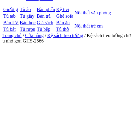
Giường
Tủ áo
Bàn phấn
Kệ tivi
Nội thất văn phòng
Tủ tab
Tủ giày
Bàn trà
Ghế sofa
Bàn LV
Bàn học
Giá sách
Bàn ăn
Nội thất trẻ em
Tủ bát
Tủ rượu
Tủ bếp
Tủ thờ
Trang chủ
/
Cửa hàng
/
Kệ sách treo tường
/ Kệ sách treo tường chữ
u nhỏ gọn GHS-2566