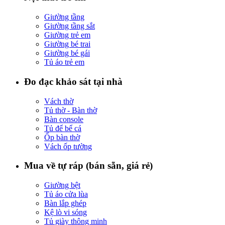
Giường tầng
Giường tầng sắt
Giường trẻ em
Giường bé trai
Giường bé gái
Tủ áo trẻ em
Đo đạc khảo sát tại nhà
Vách thờ
Tủ thờ - Bàn thờ
Bàn console
Tủ để bể cá
Ốp bàn thờ
Vách ốp tường
Mua về tự ráp (bán sẵn, giá rẻ)
Giường bệt
Tủ áo cửa lùa
Bàn lắp ghép
Kệ lò vi sóng
Tủ giày thông minh