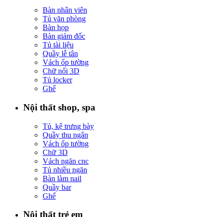
Bàn nhân viên
Tủ văn phòng
Bàn họp
Bàn giám đốc
Tủ tài liệu
Quầy lễ tân
Vách ốp tường
Chữ nổi 3D
Tủ locker
Ghế
Nội thất shop, spa
Tủ, kệ trưng bày
Quầy thu ngân
Vách ốp tường
Chữ 3D
Vách ngăn cnc
Tủ nhiều ngăn
Bàn làm nail
Quầy bar
Ghế
Nội thất trẻ em