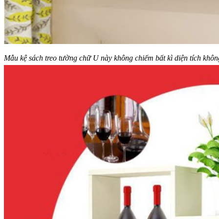
Mẫu kệ sách treo tường chữ U này không chiếm bất kì diện tích khôn