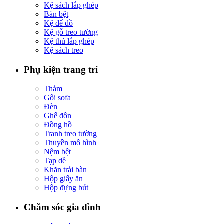
Kệ sách lắp ghép
Bàn bệt
Kệ để đồ
Kệ gỗ treo tường
Kệ thú lắp ghép
Kệ sách treo
Phụ kiện trang trí
Thảm
Gối sofa
Đèn
Ghế đôn
Đồng hồ
Tranh treo tường
Thuyền mô hình
Nệm bệt
Tạp dề
Khăn trải bàn
Hộp giấy ăn
Hộp đựng bút
Chăm sóc gia đình