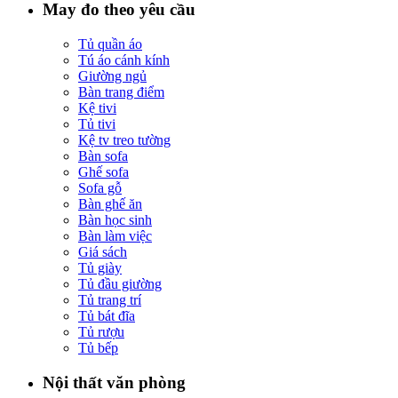
May đo theo yêu cầu
Tủ quần áo
Tú áo cánh kính
Giường ngủ
Bàn trang điểm
Kệ tivi
Tủ tivi
Kệ tv treo tường
Bàn sofa
Ghế sofa
Sofa gỗ
Bàn ghế ăn
Bàn học sinh
Bàn làm việc
Giá sách
Tủ giày
Tủ đầu giường
Tủ trang trí
Tủ bát đĩa
Tủ rượu
Tủ bếp
Nội thất văn phòng