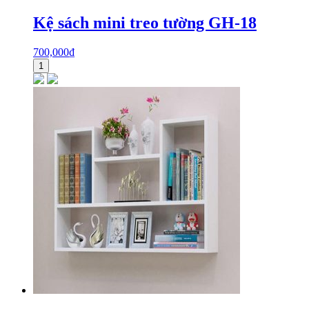
Kệ sách mini treo tường GH-18
700,000
₫
1