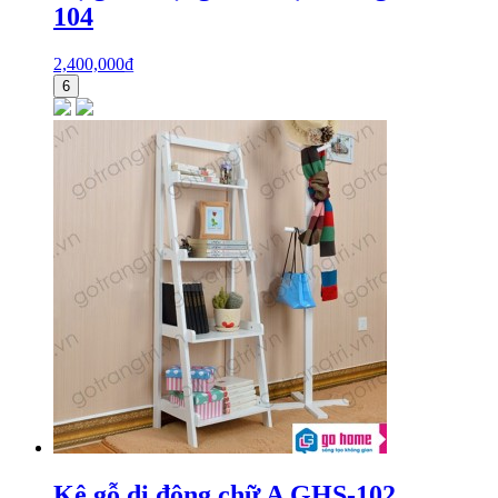
104
2,400,000
₫
6
Kệ gỗ di động chữ A GHS-102