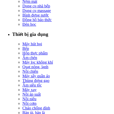
Nệm mát
Dụng cụ nhà bếp
Dụng cụ massage
Bình đựng nước
Đồng hồ báo thức
Đèn học
Thiết bị gia dụng
Máy hút bụi
Bếp
Hộp thực phẩm
Ấm chén
Máy lọc không khí
Quạt nóng, lạnh
Nồi chiên
Máy sấy quần áo
Thùng đựng gạo
Ấm siêu tốc
Máy xay
Nồi áp suất
Nồi niêu
Nồi cơm
Chảo chống dính
Bàn ủi, bàn là