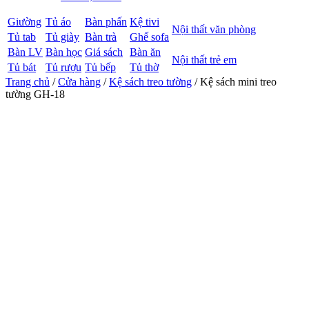
Giường
Tủ áo
Bàn phấn
Kệ tivi
Nội thất văn phòng
Tủ tab
Tủ giày
Bàn trà
Ghế sofa
Bàn LV
Bàn học
Giá sách
Bàn ăn
Nội thất trẻ em
Tủ bát
Tủ rượu
Tủ bếp
Tủ thờ
Trang chủ
/
Cửa hàng
/
Kệ sách treo tường
/ Kệ sách mini treo
tường GH-18