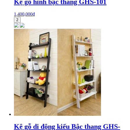
Kệ gỗ hình bậc thang GHS-101
1,400,000
₫
2
Kệ gỗ di động kiểu Bậc thang GHS-