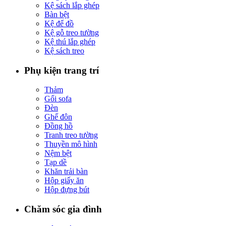
Kệ sách lắp ghép
Bàn bệt
Kệ để đồ
Kệ gỗ treo tường
Kệ thú lắp ghép
Kệ sách treo
Phụ kiện trang trí
Thảm
Gối sofa
Đèn
Ghế đôn
Đồng hồ
Tranh treo tường
Thuyền mô hình
Nệm bệt
Tạp dề
Khăn trải bàn
Hộp giấy ăn
Hộp đựng bút
Chăm sóc gia đình