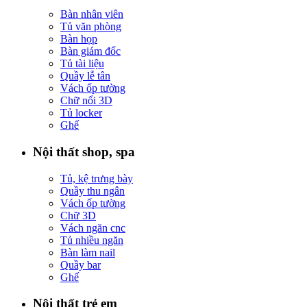
Bàn nhân viên
Tủ văn phòng
Bàn họp
Bàn giám đốc
Tủ tài liệu
Quầy lễ tân
Vách ốp tường
Chữ nổi 3D
Tủ locker
Ghế
Nội thất shop, spa
Tủ, kệ trưng bày
Quầy thu ngân
Vách ốp tường
Chữ 3D
Vách ngăn cnc
Tủ nhiều ngăn
Bàn làm nail
Quầy bar
Ghế
Nội thất trẻ em