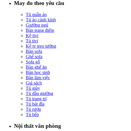
May đo theo yêu cầu
Tủ quần áo
Tú áo cánh kính
Giường ngủ
Bàn trang điểm
Kệ tivi
Tủ tivi
Kệ tv treo tường
Bàn sofa
Ghế sofa
Sofa gỗ
Bàn ghế ăn
Bàn học sinh
Bàn làm việc
Giá sách
Tủ giày
Tủ đầu giường
Tủ trang trí
Tủ bát đĩa
Tủ rượu
Tủ bếp
Nội thất văn phòng