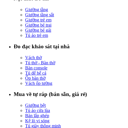
Giường tầng
Giường tầng sắt
Giường trẻ em
Giường bé trai
Giường bé gái
Tủ áo trẻ em
Đo đạc khảo sát tại nhà
Vách thờ
Tủ thờ - Bàn thờ
Bàn console
Tủ để bể cá
Ốp bàn thờ
Vách ốp tường
Mua về tự ráp (bán sẵn, giá rẻ)
Giường bệt
Tủ áo cửa lùa
Bàn lắp ghép
Kệ lò vi sóng
Tủ giày thông minh