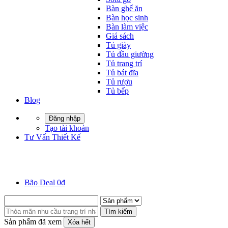
Bàn ghế ăn
Bàn học sinh
Bàn làm việc
Giá sách
Tủ giày
Tủ đầu giường
Tủ trang trí
Tủ bát đĩa
Tủ rượu
Tủ bếp
Blog
Đăng nhập
Tạo tài khoản
Tư Vấn Thiết Kế
Bão Deal 0đ
Tìm kiếm
Sản phẩm đã xem
Xóa hết