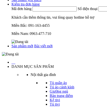
Kiểm tra đơn hàng
Mã đơn hàng
Số điện thoại
Khách cần thêm thông tin, vui lòng quay hotline hỗ trợ
Miền Bắc:
091-163-4455
Miền Nam:
0963-477-710
Sản phẩm mới
Bài viết mới
…
DANH MỤC SẢN PHẨM
Nội thất gia đình
Tủ quần áo
Tú áo cánh kính
Giường ngủ
Bàn trang điểm
Kệ tivi
Tủ tivi