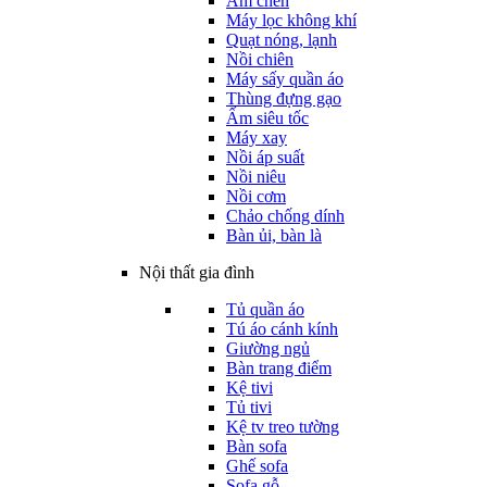
Ấm chén
Máy lọc không khí
Quạt nóng, lạnh
Nồi chiên
Máy sấy quần áo
Thùng đựng gạo
Ấm siêu tốc
Máy xay
Nồi áp suất
Nồi niêu
Nồi cơm
Chảo chống dính
Bàn ủi, bàn là
Nội thất gia đình
Tủ quần áo
Tú áo cánh kính
Giường ngủ
Bàn trang điểm
Kệ tivi
Tủ tivi
Kệ tv treo tường
Bàn sofa
Ghế sofa
Sofa gỗ