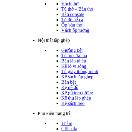
Vách thờ
Tủ thờ – Bàn thờ
Bàn console
Tủ để bể cá
Ốp bàn thờ
Vách ốp tường
Nội thất lắp ghép
Giường bệt
Tủ áo cửa lùa
Bàn lắp ghép
Kệ lò vi sóng
Tủ giày thông minh
Kệ sách lắp ghép
Bàn bệt
Kệ để đồ
Kệ gỗ treo tường
Kệ thú lắp ghép
Kệ sách treo
Phụ kiện trang trí
Thảm
Gối sofa