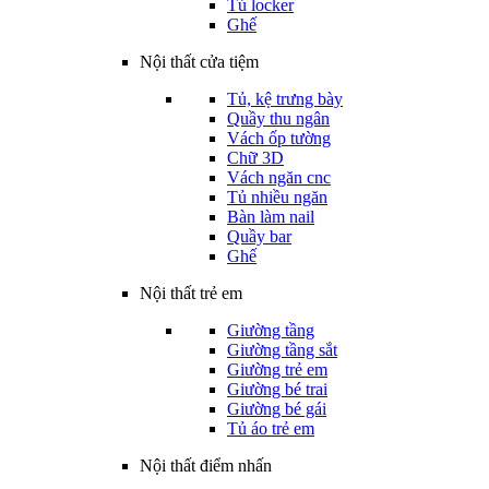
Tủ locker
Ghế
Nội thất cửa tiệm
Tủ, kệ trưng bày
Quầy thu ngân
Vách ốp tường
Chữ 3D
Vách ngăn cnc
Tủ nhiều ngăn
Bàn làm nail
Quầy bar
Ghế
Nội thất trẻ em
Giường tầng
Giường tầng sắt
Giường trẻ em
Giường bé trai
Giường bé gái
Tủ áo trẻ em
Nội thất điểm nhấn