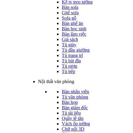
Kệ tv treo tường
Bàn sofa
Ghế sofa
Sofa gỗ
Bàn ghế ăn
Bàn học sinh
Bàn làm việc
Giá sách
Tủ giày
Tủ đầu giường
Tủ trang trí
Tủ bát đĩa
Tủ rượu
Tủ bếp
Nội thất văn phòng
Bàn nhân viên
Tủ văn phòng
Bàn họp
Bàn giám đốc
Tủ tài liệu
Quầy lễ tân
Vách ốp tường
Chữ nổi 3D