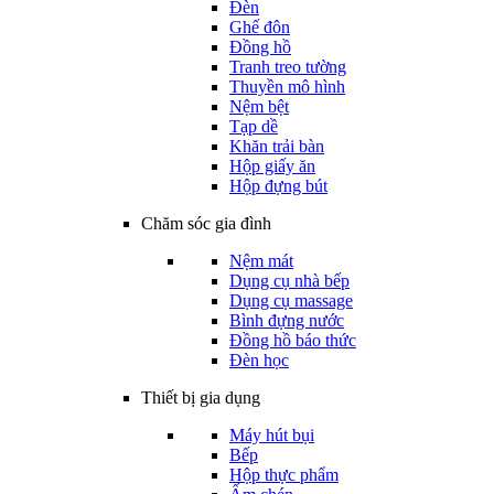
Đèn
Ghế đôn
Đồng hồ
Tranh treo tường
Thuyền mô hình
Nệm bệt
Tạp dề
Khăn trải bàn
Hộp giấy ăn
Hộp đựng bút
Chăm sóc gia đình
Nệm mát
Dụng cụ nhà bếp
Dụng cụ massage
Bình đựng nước
Đồng hồ báo thức
Đèn học
Thiết bị gia dụng
Máy hút bụi
Bếp
Hộp thực phẩm