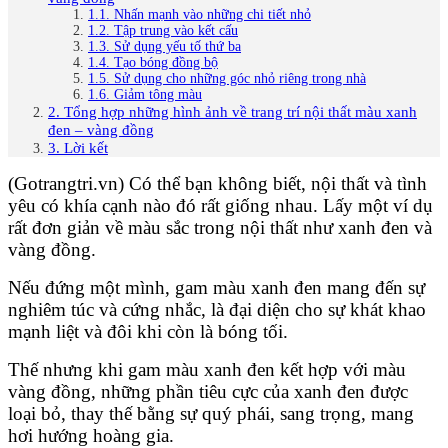
1.1. Nhấn mạnh vào những chi tiết nhỏ
1.2. Tập trung vào kết cấu
1.3. Sử dụng yếu tố thứ ba
1.4. Tạo bóng đồng bộ
1.5. Sử dụng cho những góc nhỏ riêng trong nhà
1.6. Giảm tông màu
2. Tổng hợp những hình ảnh về trang trí nội thất màu xanh
đen – vàng đồng
3. Lời kết
(Gotrangtri.vn) Có thể bạn không biết, nội thất và tình
yêu có khía cạnh nào đó rất giống nhau. Lấy một ví dụ
rất đơn giản về màu sắc trong nội thất như xanh đen và
vàng đồng.
Nếu đứng một mình, gam màu xanh đen mang đến sự
nghiêm túc và cứng nhắc, là đại diện cho sự khát khao
mạnh liệt và đôi khi còn là bóng tối.
Thế nhưng khi gam màu xanh đen kết hợp với màu
vàng đồng, những phần tiêu cực của xanh đen được
loại bỏ, thay thế bằng sự quý phái, sang trọng, mang
hơi hướng hoàng gia.