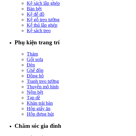
Kệ sách lắp ghép
Bàn bệt
Kệ để đồ
Kệ gỗ treo tường
Kệ thú lắp ghép
Kệ sách treo
Phụ kiện trang trí
Thảm
Gối sofa
Đèn
Ghế đôn
Đồng hồ
Tranh treo tường
Thuyền mô hình
Nệm bệt
Tạp dề
Khăn trải bàn
Hộp giấy ăn
Hộp đựng bút
Chăm sóc gia đình