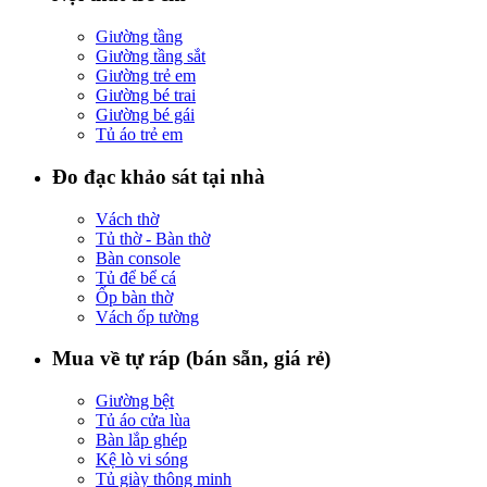
Giường tầng
Giường tầng sắt
Giường trẻ em
Giường bé trai
Giường bé gái
Tủ áo trẻ em
Đo đạc khảo sát tại nhà
Vách thờ
Tủ thờ - Bàn thờ
Bàn console
Tủ để bể cá
Ốp bàn thờ
Vách ốp tường
Mua về tự ráp (bán sẵn, giá rẻ)
Giường bệt
Tủ áo cửa lùa
Bàn lắp ghép
Kệ lò vi sóng
Tủ giày thông minh