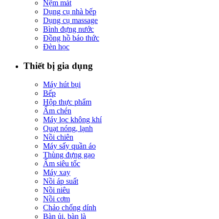
Nệm mát
Dụng cụ nhà bếp
Dụng cụ massage
Bình đựng nước
Đồng hồ báo thức
Đèn học
Thiết bị gia dụng
Máy hút bụi
Bếp
Hộp thực phẩm
Ấm chén
Máy lọc không khí
Quạt nóng, lạnh
Nồi chiên
Máy sấy quần áo
Thùng đựng gạo
Ấm siêu tốc
Máy xay
Nồi áp suất
Nồi niêu
Nồi cơm
Chảo chống dính
Bàn ủi, bàn là