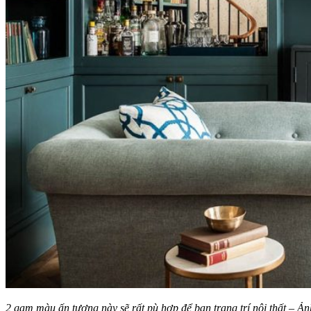
2 gam màu ấn tượng này sẽ rất pù hợp để bạn trang trí nội thất – Ảnh