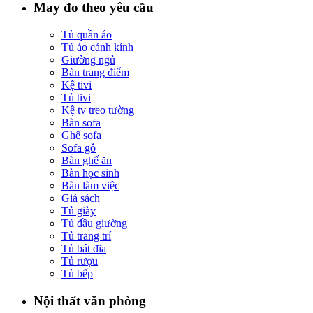
May đo theo yêu cầu
Tủ quần áo
Tú áo cánh kính
Giường ngủ
Bàn trang điểm
Kệ tivi
Tủ tivi
Kệ tv treo tường
Bàn sofa
Ghế sofa
Sofa gỗ
Bàn ghế ăn
Bàn học sinh
Bàn làm việc
Giá sách
Tủ giày
Tủ đầu giường
Tủ trang trí
Tủ bát đĩa
Tủ rượu
Tủ bếp
Nội thất văn phòng