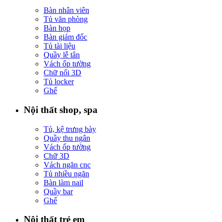
Bàn nhân viên
Tủ văn phòng
Bàn họp
Bàn giám đốc
Tủ tài liệu
Quầy lễ tân
Vách ốp tường
Chữ nổi 3D
Tủ locker
Ghế
Nội thất shop, spa
Tủ, kệ trưng bày
Quầy thu ngân
Vách ốp tường
Chữ 3D
Vách ngăn cnc
Tủ nhiều ngăn
Bàn làm nail
Quầy bar
Ghế
Nội thất trẻ em