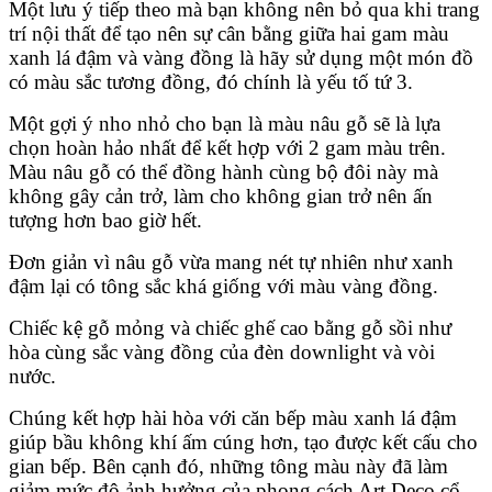
Một lưu ý tiếp theo mà bạn không nên bỏ qua khi trang
trí nội thất để tạo nên sự cân bằng giữa hai gam màu
xanh lá đậm và vàng đồng là hãy sử dụng một món đồ
có màu sắc tương đồng, đó chính là yếu tố tứ 3.
Một gợi ý nho nhỏ cho bạn là màu nâu gỗ sẽ là lựa
chọn hoàn hảo nhất để kết hợp với 2 gam màu trên.
Màu nâu gỗ có thể đồng hành cùng bộ đôi này mà
không gây cản trở, làm cho không gian trở nên ấn
tượng hơn bao giờ hết.
Đơn giản vì nâu gỗ vừa mang nét tự nhiên như xanh
đậm lại có tông sắc khá giống với màu vàng đồng.
Chiếc kệ gỗ mỏng và chiếc ghế cao bằng gỗ sồi như
hòa cùng sắc vàng đồng của đèn downlight và vòi
nước.
Chúng kết hợp hài hòa với căn bếp màu xanh lá đậm
giúp bầu không khí ấm cúng hơn, tạo được kết cấu cho
gian bếp. Bên cạnh đó, những tông màu này đã làm
giảm mức độ ảnh hưởng của phong cách Art Deco cổ