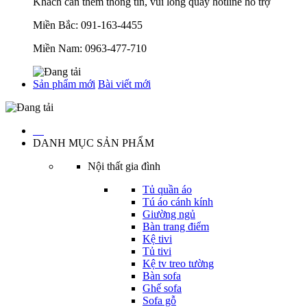
Khách cần thêm thông tin, vui lòng quay hotline hỗ trợ
Miền Bắc:
091-163-4455
Miền Nam:
0963-477-710
Sản phẩm mới
Bài viết mới
…
DANH MỤC SẢN PHẨM
Nội thất gia đình
Tủ quần áo
Tú áo cánh kính
Giường ngủ
Bàn trang điểm
Kệ tivi
Tủ tivi
Kệ tv treo tường
Bàn sofa
Ghế sofa
Sofa gỗ