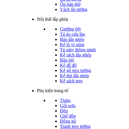
Ốp bàn thờ
Vách ốp tường
Nội thất lắp ghép
Giường bệt
Tủ áo cửa lùa
Bàn lắp ghép
Kệ lò vi sóng
Tủ giày thông minh
Kệ sách lắp ghép
Bàn bệt
Kệ để đồ
Kệ gỗ treo tường
Kệ thú lắp ghép
Kệ sách treo
Phụ kiện trang trí
Thảm
Gối sofa
Đèn
Ghế đôn
Đồng hồ
Tranh treo tường