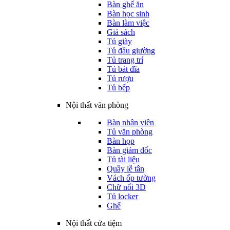
Bàn ghế ăn
Bàn học sinh
Bàn làm việc
Giá sách
Tủ giày
Tủ đầu giường
Tủ trang trí
Tủ bát đĩa
Tủ rượu
Tủ bếp
Nội thất văn phòng
Bàn nhân viên
Tủ văn phòng
Bàn họp
Bàn giám đốc
Tủ tài liệu
Quầy lễ tân
Vách ốp tường
Chữ nổi 3D
Tủ locker
Ghế
Nội thất cửa tiệm