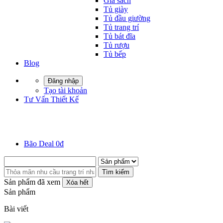
Giá sách
Tủ giày
Tủ đầu giường
Tủ trang trí
Tủ bát đĩa
Tủ rượu
Tủ bếp
Blog
Đăng nhập
Tạo tài khoản
Tư Vấn Thiết Kế
Bão Deal 0đ
Tìm kiếm
Sản phẩm đã xem
Xóa hết
Sản phẩm
Bài viết