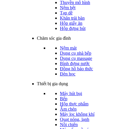
Thuyền mô hình
Nệm bệt
Tạp dề
Khăn trải bàn
Hộp giấy ăn
Hộp đựng bút
Chăm sóc gia đình
Nệm mát
Dụng cụ nhà bếp
Dụng cụ massage
Bình đựng nước
Đồng hồ báo thức
Đèn học
Thiết bị gia dụng
Máy hút bụi
Bếp
Hộp thực phẩm
Ấm chén
Máy lọc không khí
Quạt nóng, lạnh
Nồi chiên