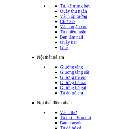
Tủ, kệ trưng bày
Quầy thu ngân
Vách ốp tường
Chữ 3D
Vách ngăn cnc
Tủ nhiều ngăn
Bàn làm nail
Quầy bar
Ghế
Nội thất trẻ em
Giường tầng
Giường tầng sắt
Giường trẻ em
Giường bé trai
Giường bé gái
Tủ áo trẻ em
Nội thất điểm nhấn
Vách thờ
Tủ thờ – Bàn thờ
Bàn console
Tủ để bể cá