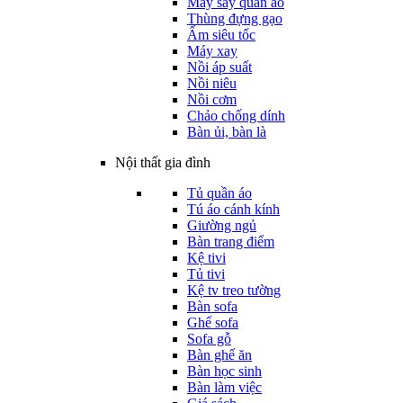
Máy sấy quần áo
Thùng đựng gạo
Ấm siêu tốc
Máy xay
Nồi áp suất
Nồi niêu
Nồi cơm
Chảo chống dính
Bàn ủi, bàn là
Nội thất gia đình
Tủ quần áo
Tú áo cánh kính
Giường ngủ
Bàn trang điểm
Kệ tivi
Tủ tivi
Kệ tv treo tường
Bàn sofa
Ghế sofa
Sofa gỗ
Bàn ghế ăn
Bàn học sinh
Bàn làm việc