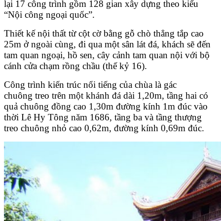
lại 17 công trình gồm 128 gian xây dựng theo kiểu
“Nội công ngoại quốc”.
Thiết kế nội thất từ cột cờ bằng gỗ chò thẳng tắp cao
25m ở ngoài cùng, đi qua một sân lát đá, khách sẽ đến
tam quan ngoại, hồ sen, cây cảnh tam quan nội với bộ
cánh cửa chạm rồng chầu (thế kỷ 16).
Công trình kiến trúc nổi tiếng của chùa là gác
chuông treo trên một khánh đá dài 1,20m, tầng hai có
quả chuông đồng cao 1,30m đường kính 1m đúc vào
thời Lê Hy Tông năm 1686, tầng ba và tầng thượng
treo chuông nhỏ cao 0,62m, đường kính 0,69m đúc.