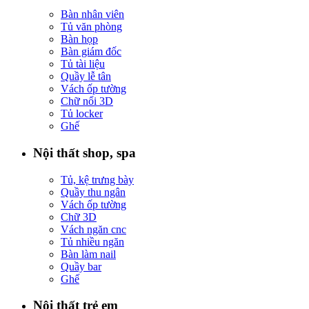
Bàn nhân viên
Tủ văn phòng
Bàn họp
Bàn giám đốc
Tủ tài liệu
Quầy lễ tân
Vách ốp tường
Chữ nổi 3D
Tủ locker
Ghế
Nội thất shop, spa
Tủ, kệ trưng bày
Quầy thu ngân
Vách ốp tường
Chữ 3D
Vách ngăn cnc
Tủ nhiều ngăn
Bàn làm nail
Quầy bar
Ghế
Nội thất trẻ em