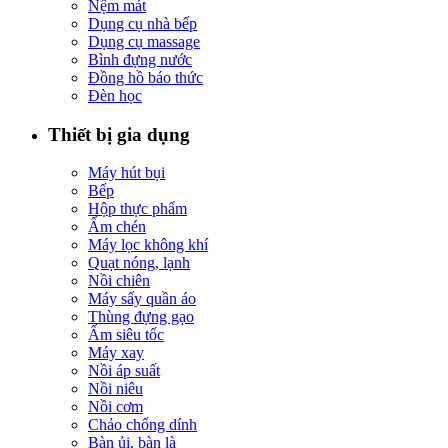
Nệm mát
Dụng cụ nhà bếp
Dụng cụ massage
Bình đựng nước
Đồng hồ báo thức
Đèn học
Thiết bị gia dụng
Máy hút bụi
Bếp
Hộp thực phẩm
Ấm chén
Máy lọc không khí
Quạt nóng, lạnh
Nồi chiên
Máy sấy quần áo
Thùng đựng gạo
Ấm siêu tốc
Máy xay
Nồi áp suất
Nồi niêu
Nồi cơm
Chảo chống dính
Bàn ủi, bàn là