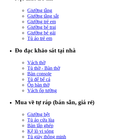
Giường tầng
Giường tầng sắt
Giường trẻ em
Giường bé trai
Giường bé gái
Tủ áo trẻ em
Đo đạc khảo sát tại nhà
Vách thờ
Tủ thờ - Bàn thờ
Bàn console
Tủ để bể cá
Ốp bàn thờ
Vách ốp tường
Mua về tự ráp (bán sẵn, giá rẻ)
Giường bệt
Tủ áo cửa lùa
Bàn lắp ghép
Kệ lò vi sóng
Tủ giày thông minh