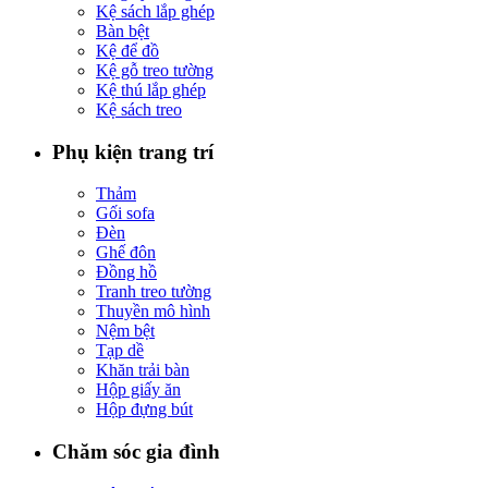
Kệ sách lắp ghép
Bàn bệt
Kệ để đồ
Kệ gỗ treo tường
Kệ thú lắp ghép
Kệ sách treo
Phụ kiện trang trí
Thảm
Gối sofa
Đèn
Ghế đôn
Đồng hồ
Tranh treo tường
Thuyền mô hình
Nệm bệt
Tạp dề
Khăn trải bàn
Hộp giấy ăn
Hộp đựng bút
Chăm sóc gia đình