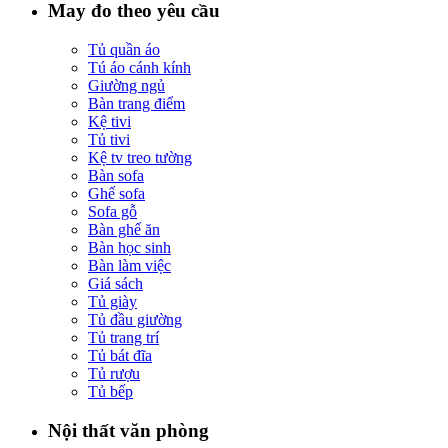
May đo theo yêu cầu
Tủ quần áo
Tú áo cánh kính
Giường ngủ
Bàn trang điểm
Kệ tivi
Tủ tivi
Kệ tv treo tường
Bàn sofa
Ghế sofa
Sofa gỗ
Bàn ghế ăn
Bàn học sinh
Bàn làm việc
Giá sách
Tủ giày
Tủ đầu giường
Tủ trang trí
Tủ bát đĩa
Tủ rượu
Tủ bếp
Nội thất văn phòng