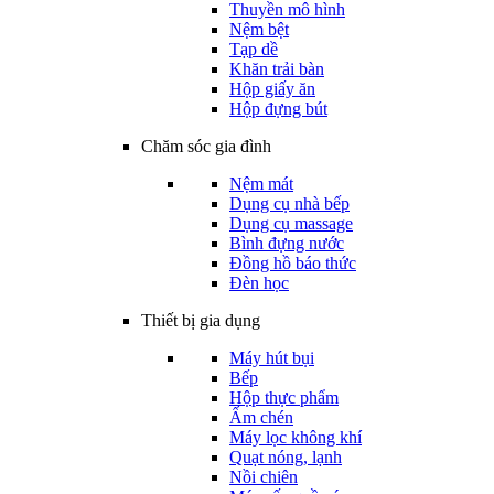
Thuyền mô hình
Nệm bệt
Tạp dề
Khăn trải bàn
Hộp giấy ăn
Hộp đựng bút
Chăm sóc gia đình
Nệm mát
Dụng cụ nhà bếp
Dụng cụ massage
Bình đựng nước
Đồng hồ báo thức
Đèn học
Thiết bị gia dụng
Máy hút bụi
Bếp
Hộp thực phẩm
Ấm chén
Máy lọc không khí
Quạt nóng, lạnh
Nồi chiên