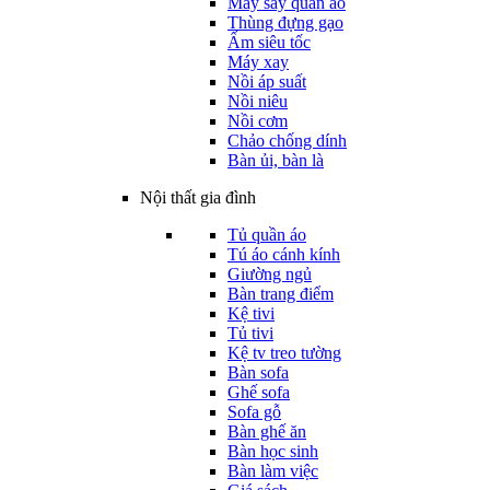
Máy sấy quần áo
Thùng đựng gạo
Ấm siêu tốc
Máy xay
Nồi áp suất
Nồi niêu
Nồi cơm
Chảo chống dính
Bàn ủi, bàn là
Nội thất gia đình
Tủ quần áo
Tú áo cánh kính
Giường ngủ
Bàn trang điểm
Kệ tivi
Tủ tivi
Kệ tv treo tường
Bàn sofa
Ghế sofa
Sofa gỗ
Bàn ghế ăn
Bàn học sinh
Bàn làm việc