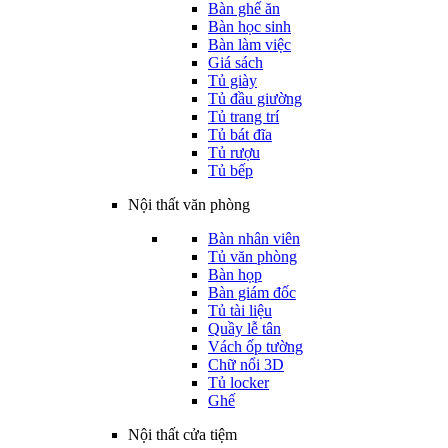
Bàn ghế ăn
Bàn học sinh
Bàn làm việc
Giá sách
Tủ giày
Tủ đầu giường
Tủ trang trí
Tủ bát đĩa
Tủ rượu
Tủ bếp
Nội thất văn phòng
Bàn nhân viên
Tủ văn phòng
Bàn họp
Bàn giám đốc
Tủ tài liệu
Quầy lễ tân
Vách ốp tường
Chữ nổi 3D
Tủ locker
Ghế
Nội thất cửa tiệm