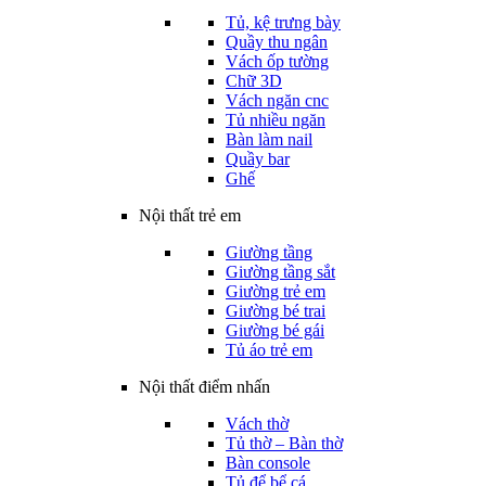
Tủ, kệ trưng bày
Quầy thu ngân
Vách ốp tường
Chữ 3D
Vách ngăn cnc
Tủ nhiều ngăn
Bàn làm nail
Quầy bar
Ghế
Nội thất trẻ em
Giường tầng
Giường tầng sắt
Giường trẻ em
Giường bé trai
Giường bé gái
Tủ áo trẻ em
Nội thất điểm nhấn
Vách thờ
Tủ thờ – Bàn thờ
Bàn console
Tủ để bể cá