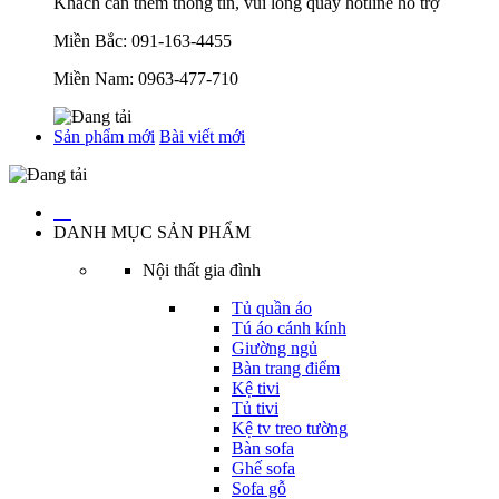
Khách cần thêm thông tin, vui lòng quay hotline hỗ trợ
Miền Bắc:
091-163-4455
Miền Nam:
0963-477-710
Sản phẩm mới
Bài viết mới
…
DANH MỤC SẢN PHẨM
Nội thất gia đình
Tủ quần áo
Tú áo cánh kính
Giường ngủ
Bàn trang điểm
Kệ tivi
Tủ tivi
Kệ tv treo tường
Bàn sofa
Ghế sofa
Sofa gỗ