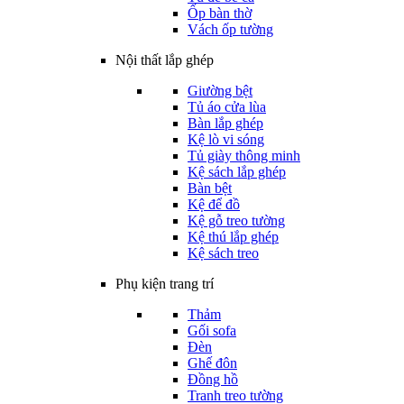
Ốp bàn thờ
Vách ốp tường
Nội thất lắp ghép
Giường bệt
Tủ áo cửa lùa
Bàn lắp ghép
Kệ lò vi sóng
Tủ giày thông minh
Kệ sách lắp ghép
Bàn bệt
Kệ để đồ
Kệ gỗ treo tường
Kệ thú lắp ghép
Kệ sách treo
Phụ kiện trang trí
Thảm
Gối sofa
Đèn
Ghế đôn
Đồng hồ
Tranh treo tường