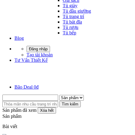
Giá sách
Tủ giày
Tủ đầu giường
Tủ trang trí
Tủ bát đĩa
Tủ rượu
Tủ bếp
Blog
Đăng nhập
Tạo tài khoản
Tư Vấn Thiết Kế
Bão Deal 0đ
Tìm kiếm
Sản phẩm đã xem
Xóa hết
Sản phẩm
Bài viết