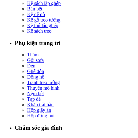
Kệ sách lắp ghép
Bàn bệt
Kệ để đồ
Kệ gỗ treo tường
Kệ thú lắp ghép
Kệ sách treo
Phụ kiện trang trí
Thảm
Gối sofa
Đèn
Ghế đôn
Đồng hồ
Tranh treo tường
Thuyền mô hình
Nệm bệt
Tạp dề
Khăn trải bàn
Hộp giấy ăn
Hộp đựng bút
Chăm sóc gia đình