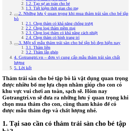
1.2. Tạo sự an toàn cho bé
1.3. Tiết kiệm thời gian cho mẹ
2. Những lưu ý quan trọng khi mua thảm trải sàn cho bé tập
bò
2.1. Chọn thảm có khả năng chống trượt
2.2. Chọn loại thảm mềm mại
2.3. Chọn loại thảm có khả năng cách nhiệt
2.4. Chọn thảm có hình trang trí
3. Một số mẫu thảm trải sàn cho bé tập bò đẹp hiện nay
3.1. Thảm liền
3.2. Thảm lắp ghép
4. Gotrangtri.vn – đơn vị cung cấp mẫu thảm trải sàn chất
lượng
5. Lời kết
Thảm trải sàn cho bé tập bò là vật dụng quan trọng
được nhiều bố mẹ lựa chọn nhằm giúp cho con có
khu vực vui chơi an toàn, sạch sẽ. Hôm nay
Gotrangtri.vn sẽ đưa ra những lưu ý quan trọng khi
chọn mua thảm cho con, cùng tham khảo để có
được mẫu thảm đẹp và chất lượng nhé.
1. Tại sao cần có thảm trải sàn cho bé tập