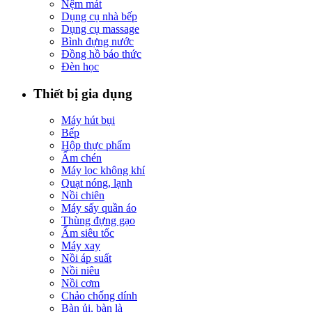
Nệm mát
Dụng cụ nhà bếp
Dụng cụ massage
Bình đựng nước
Đồng hồ báo thức
Đèn học
Thiết bị gia dụng
Máy hút bụi
Bếp
Hộp thực phẩm
Ấm chén
Máy lọc không khí
Quạt nóng, lạnh
Nồi chiên
Máy sấy quần áo
Thùng đựng gạo
Ấm siêu tốc
Máy xay
Nồi áp suất
Nồi niêu
Nồi cơm
Chảo chống dính
Bàn ủi, bàn là