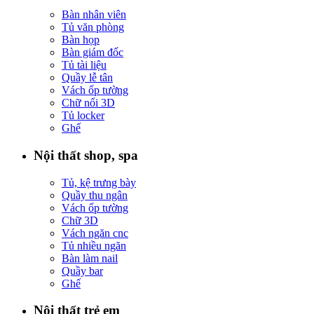
Bàn nhân viên
Tủ văn phòng
Bàn họp
Bàn giám đốc
Tủ tài liệu
Quầy lễ tân
Vách ốp tường
Chữ nổi 3D
Tủ locker
Ghế
Nội thất shop, spa
Tủ, kệ trưng bày
Quầy thu ngân
Vách ốp tường
Chữ 3D
Vách ngăn cnc
Tủ nhiều ngăn
Bàn làm nail
Quầy bar
Ghế
Nội thất trẻ em