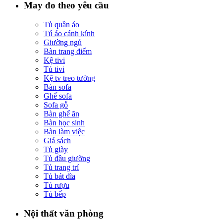
May đo theo yêu cầu
Tủ quần áo
Tú áo cánh kính
Giường ngủ
Bàn trang điểm
Kệ tivi
Tủ tivi
Kệ tv treo tường
Bàn sofa
Ghế sofa
Sofa gỗ
Bàn ghế ăn
Bàn học sinh
Bàn làm việc
Giá sách
Tủ giày
Tủ đầu giường
Tủ trang trí
Tủ bát đĩa
Tủ rượu
Tủ bếp
Nội thất văn phòng