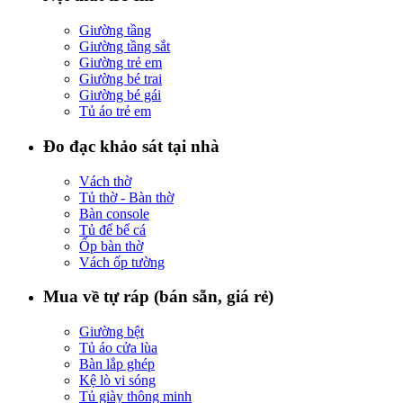
Giường tầng
Giường tầng sắt
Giường trẻ em
Giường bé trai
Giường bé gái
Tủ áo trẻ em
Đo đạc khảo sát tại nhà
Vách thờ
Tủ thờ - Bàn thờ
Bàn console
Tủ để bể cá
Ốp bàn thờ
Vách ốp tường
Mua về tự ráp (bán sẵn, giá rẻ)
Giường bệt
Tủ áo cửa lùa
Bàn lắp ghép
Kệ lò vi sóng
Tủ giày thông minh