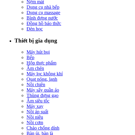
Nệm mát
Dụng cụ nhà bếp
Dụng cụ massage
Bình đựng nước
Đồng hồ báo thức
Đèn học
Thiết bị gia dụng
Máy hút bụi
Bếp
Hộp thực phẩm
Ấm chén
Máy lọc không khí
Quạt nóng, lạnh
Nồi chiên
Máy sấy quần áo
Thùng đựng gạo
Ấm siêu tốc
Máy xay
Nồi áp suất
Nồi niêu
Nồi cơm
Chảo chống dính
Bàn ủi, bàn là