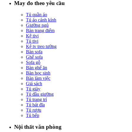
May đo theo yêu cầu
Tủ quần áo
Tú áo cánh kính
Giường ngủ
Bàn trang điểm
Kệ tivi
Tủ tivi
Kệ tv treo tường
Bàn sofa
Ghế sofa
Sofa gỗ
Bàn ghế ăn
Bàn học sinh
Bàn làm việc
Giá sách
Tủ giày
Tủ đầu giường
Tủ trang trí
Tủ bát đĩa
Tủ rượu
Tủ bếp
Nội thất văn phòng