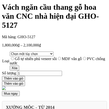
Vách ngăn cầu thang gỗ hoa
văn CNC nhà hiện đại GHO-
5127
Mã hàng: GHO-5127
1,800,000
₫
–
2,100,000
₫
Gỗ tự nhiên phủ veneer sồi
MDF vân gỗ
PVC chống
Loại
nước
Xóa
Số lượng
Thêm vào giỏ
Thêm vào giỏ
Mua ngay
XƯỞNG MỘC - TỪ 2014