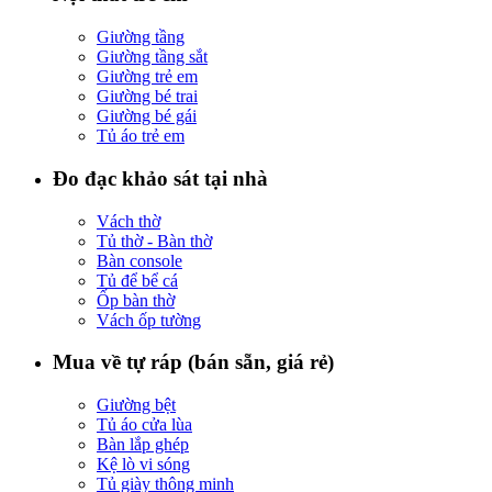
Giường tầng
Giường tầng sắt
Giường trẻ em
Giường bé trai
Giường bé gái
Tủ áo trẻ em
Đo đạc khảo sát tại nhà
Vách thờ
Tủ thờ - Bàn thờ
Bàn console
Tủ để bể cá
Ốp bàn thờ
Vách ốp tường
Mua về tự ráp (bán sẵn, giá rẻ)
Giường bệt
Tủ áo cửa lùa
Bàn lắp ghép
Kệ lò vi sóng
Tủ giày thông minh