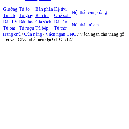
Giường
Tủ áo
Bàn phấn
Kệ tivi
Nội thất văn phòng
Tủ tab
Tủ giày
Bàn trà
Ghế sofa
Bàn LV
Bàn học
Giá sách
Bàn ăn
Nội thất trẻ em
Tủ bát
Tủ rượu
Tủ bếp
Tủ thờ
Trang chủ
/
Cửa hàng
/
Vách ngăn CNC
/ Vách ngăn cầu thang gỗ
hoa văn CNC nhà hiện đại GHO-5127