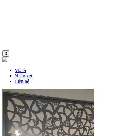
0
Mô tả
Nhận xét
Liên hệ