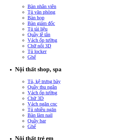
Bàn nhân viên
Tủ văn phòng
Bàn họp
Bàn giám đốc
Tủ tài liệu
Quầy lễ tân
Vách ốp tường
Chữ nổi 3D
Tủ locker
Ghế
Nội thất shop, spa
Tủ, kệ trưng bày
Quầy thu ngân
Vách ốp tường
Chữ 3D
Vách ngăn cnc
Tủ nhiều ngăn
Bàn làm nail
Quầy bar
Ghế
Nội thất trẻ em