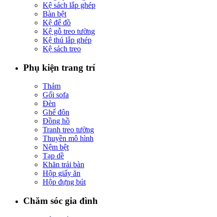
Kệ sách lắp ghép
Bàn bệt
Kệ để đồ
Kệ gỗ treo tường
Kệ thú lắp ghép
Kệ sách treo
Phụ kiện trang trí
Thảm
Gối sofa
Đèn
Ghế đôn
Đồng hồ
Tranh treo tường
Thuyền mô hình
Nệm bệt
Tạp dề
Khăn trải bàn
Hộp giấy ăn
Hộp đựng bút
Chăm sóc gia đình