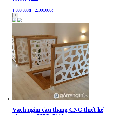
1,800,000
₫
–
2,100,000
₫
1
Vách ngăn cầu thang CNC thiết kế