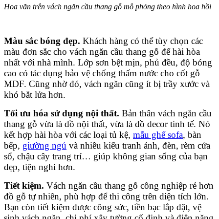
Hoa văn trên vách ngăn cầu thang gỗ mô phỏng theo hình hoa hồi
Màu sắc bóng đẹp.
Khách hàng có thể tùy chọn các
màu đơn sắc cho vách ngăn cầu thang gỗ để hài hòa
nhất với nhà mình. Lớp sơn bệt mịn, phủ đều, độ bóng
cao có tác dụng bảo vệ chống thấm nước cho cốt gỗ
MDF. Cũng nhờ đó, vách ngăn cũng ít bị trầy xước và
khó bắt lửa hơn.
Tối ưu hóa sử dụng nội thất.
Bản thân vách ngăn cầu
thang gỗ vừa là đồ nội thất, vừa là đồ decor tinh tế. Nó
kết hợp hài hòa với các loại tủ kệ,
mẫu ghế sofa
, bàn
bếp,
giường ngủ
và nhiều kiểu tranh ảnh, đèn, rèm cửa
sổ, chậu cây trang trí… giúp không gian sống của bạn
đẹp, tiện nghi hơn.
Tiết kiệm.
Vách ngăn cầu thang gỗ công nghiệp rẻ hơn
đồ gỗ tự nhiên, phù hợp để thi công trên diện tích lớn.
Bạn còn tiết kiệm được công sức, tiền bạc lắp đặt, vệ
sinh vách ngăn, chi phí xây tường cố định và điện năng