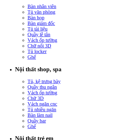
Bàn nhân viên
Tủ văn phòng
Bàn họp
Bàn giám đốc
Tủ tài liệu
Quầy lễ tân
Vách ốp tường
Chữ nổi 3D
Tủ locker
Ghế
Nội thất shop, spa
Tủ, kệ trưng bày
Quầy thu ngân
Vách ốp tường
Chữ 3D
Vách ngăn cnc
Tủ nhiều ngăn
Bàn làm nail
Quầy bar
Ghế
Nội thất trẻ em