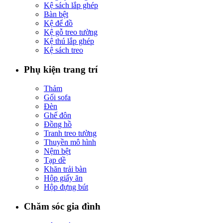
Kệ sách lắp ghép
Bàn bệt
Kệ để đồ
Kệ gỗ treo tường
Kệ thú lắp ghép
Kệ sách treo
Phụ kiện trang trí
Thảm
Gối sofa
Đèn
Ghế đôn
Đồng hồ
Tranh treo tường
Thuyền mô hình
Nệm bệt
Tạp dề
Khăn trải bàn
Hộp giấy ăn
Hộp đựng bút
Chăm sóc gia đình