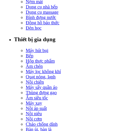
Nệm mát
Dụng cụ nhà bếp
Dụng cụ massage
Bình đựng nước
Đồng hồ báo thức
Đèn học
Thiết bị gia dụng
Máy hút bụi
Bếp
Hộp thực phẩm
Ấm chén
Máy lọc không khí
Quạt nóng, lạnh
Nồi chiên
Máy sấy quần áo
Thùng đựng gạo
Ấm siêu tốc
Máy xay
Nồi áp suất
Nồi niêu
Nồi cơm
Chảo chống dính
Bàn ủi, bàn là