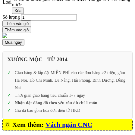
Loại
nước
Xóa
Số lượng
Thêm vào giỏ
Thêm vào giỏ
Mua ngay
XƯỞNG MỘC - TỪ 2014
Giao hàng & lắp đặt MIỄN PHÍ cho các đơn hàng >2 triệu, gồm:
Hà Nội, Hồ Chí Minh, Đà Nẵng, Hải Phòng, Bình Dương, Đồng
Nai.
Thời gian giao hàng tiêu chuẩn 1~7 ngày
Nhận đặt đóng đồ theo yêu cầu dù chỉ 1 món
Giá đã bao gồm hóa đơn điện tử HKD
Xem thêm:
Vách ngăn CNC