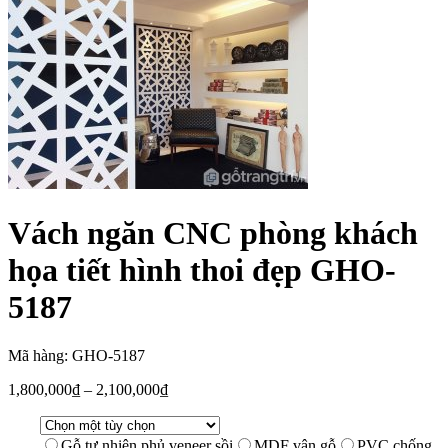
Vách ngăn CNC phòng khách
họa tiết hình thoi đẹp GHO-
5187
Mã hàng: GHO-5187
1,800,000
₫
–
2,100,000
₫
Gỗ tự nhiên phủ veneer sồi
MDF vân gỗ
PVC chống