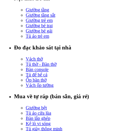
Giường tầng
Giường tầng sắt
Giường trẻ em
Giường bé trai
Giường bé gái
Tủ áo trẻ em
Đo đạc khảo sát tại nhà
Vách thờ
Tủ thờ - Bàn thờ
Bàn console
Tủ để bể cá
Ốp bàn thờ
Vách ốp tường
Mua về tự ráp (bán sẵn, giá rẻ)
Giường bệt
Tủ áo cửa lùa
Bàn lắp ghép
Kệ lò vi sóng
Tủ giày thông minh