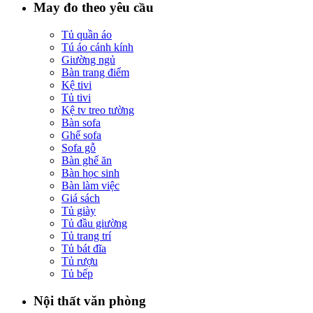
May đo theo yêu cầu
Tủ quần áo
Tú áo cánh kính
Giường ngủ
Bàn trang điểm
Kệ tivi
Tủ tivi
Kệ tv treo tường
Bàn sofa
Ghế sofa
Sofa gỗ
Bàn ghế ăn
Bàn học sinh
Bàn làm việc
Giá sách
Tủ giày
Tủ đầu giường
Tủ trang trí
Tủ bát đĩa
Tủ rượu
Tủ bếp
Nội thất văn phòng