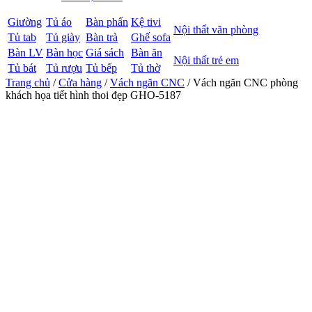
Giường
Tủ áo
Bàn phấn
Kệ tivi
Nội thất văn phòng
Tủ tab
Tủ giày
Bàn trà
Ghế sofa
Bàn LV
Bàn học
Giá sách
Bàn ăn
Nội thất trẻ em
Tủ bát
Tủ rượu
Tủ bếp
Tủ thờ
Trang chủ
/
Cửa hàng
/
Vách ngăn CNC
/ Vách ngăn CNC phòng
khách họa tiết hình thoi đẹp GHO-5187