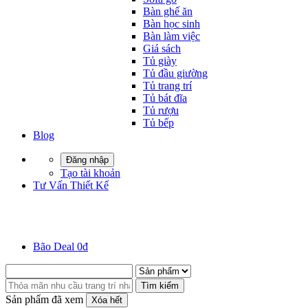
Bàn ghế ăn
Bàn học sinh
Bàn làm việc
Giá sách
Tủ giày
Tủ đầu giường
Tủ trang trí
Tủ bát đĩa
Tủ rượu
Tủ bếp
Blog
Đăng nhập
Tạo tài khoản
Tư Vấn Thiết Kế
Bão Deal 0đ
Tìm kiếm
Sản phẩm đã xem
Xóa hết