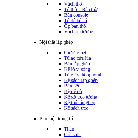
Vách thờ
Tủ thờ – Bàn thờ
Bàn console
Tủ để bể cá
Ốp bàn thờ
Vách ốp tường
Nội thất lắp ghép
Giường bệt
Tủ áo cửa lùa
Bàn lắp ghép
Kệ lò vi sóng
Tủ giày thông minh
Kệ sách lắp ghép
Bàn bệt
Kệ để đồ
Kệ gỗ treo tường
Kệ thú lắp ghép
Kệ sách treo
Phụ kiện trang trí
Thảm
Gối sofa