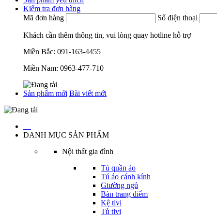
Kiểm tra đơn hàng
Mã đơn hàng
Số điện thoại
Khách cần thêm thông tin, vui lòng quay hotline hỗ trợ
Miền Bắc:
091-163-4455
Miền Nam:
0963-477-710
Sản phẩm mới
Bài viết mới
…
DANH MỤC SẢN PHẨM
Nội thất gia đình
Tủ quần áo
Tú áo cánh kính
Giường ngủ
Bàn trang điểm
Kệ tivi
Tủ tivi