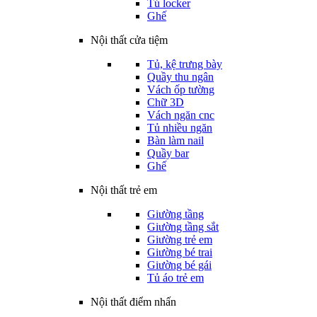
Tủ locker
Ghế
Nội thất cửa tiệm
Tủ, kệ trưng bày
Quầy thu ngân
Vách ốp tường
Chữ 3D
Vách ngăn cnc
Tủ nhiều ngăn
Bàn làm nail
Quầy bar
Ghế
Nội thất trẻ em
Giường tầng
Giường tầng sắt
Giường trẻ em
Giường bé trai
Giường bé gái
Tủ áo trẻ em
Nội thất điểm nhấn