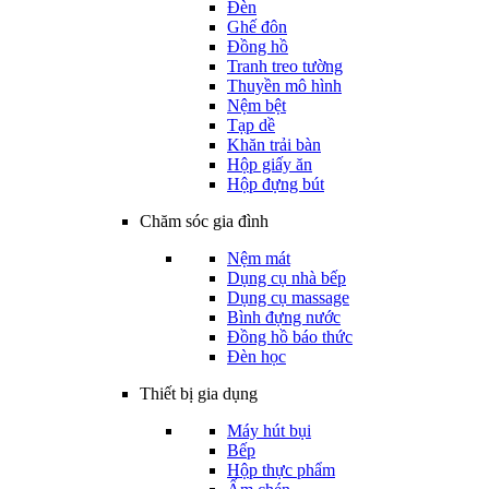
Đèn
Ghế đôn
Đồng hồ
Tranh treo tường
Thuyền mô hình
Nệm bệt
Tạp dề
Khăn trải bàn
Hộp giấy ăn
Hộp đựng bút
Chăm sóc gia đình
Nệm mát
Dụng cụ nhà bếp
Dụng cụ massage
Bình đựng nước
Đồng hồ báo thức
Đèn học
Thiết bị gia dụng
Máy hút bụi
Bếp
Hộp thực phẩm