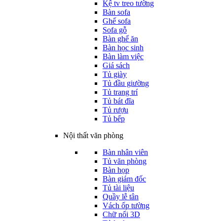
Kệ tv treo tường
Bàn sofa
Ghế sofa
Sofa gỗ
Bàn ghế ăn
Bàn học sinh
Bàn làm việc
Giá sách
Tủ giày
Tủ đầu giường
Tủ trang trí
Tủ bát đĩa
Tủ rượu
Tủ bếp
Nội thất văn phòng
Bàn nhân viên
Tủ văn phòng
Bàn họp
Bàn giám đốc
Tủ tài liệu
Quầy lễ tân
Vách ốp tường
Chữ nổi 3D