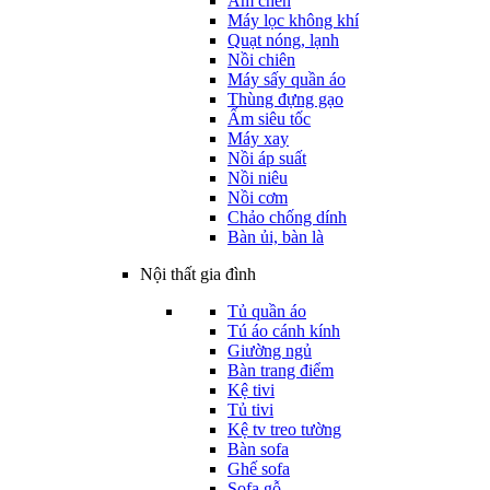
Ấm chén
Máy lọc không khí
Quạt nóng, lạnh
Nồi chiên
Máy sấy quần áo
Thùng đựng gạo
Ấm siêu tốc
Máy xay
Nồi áp suất
Nồi niêu
Nồi cơm
Chảo chống dính
Bàn ủi, bàn là
Nội thất gia đình
Tủ quần áo
Tú áo cánh kính
Giường ngủ
Bàn trang điểm
Kệ tivi
Tủ tivi
Kệ tv treo tường
Bàn sofa
Ghế sofa
Sofa gỗ