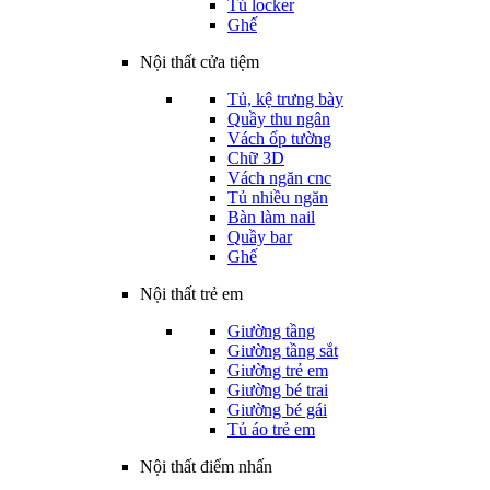
Tủ locker
Ghế
Nội thất cửa tiệm
Tủ, kệ trưng bày
Quầy thu ngân
Vách ốp tường
Chữ 3D
Vách ngăn cnc
Tủ nhiều ngăn
Bàn làm nail
Quầy bar
Ghế
Nội thất trẻ em
Giường tầng
Giường tầng sắt
Giường trẻ em
Giường bé trai
Giường bé gái
Tủ áo trẻ em
Nội thất điểm nhấn