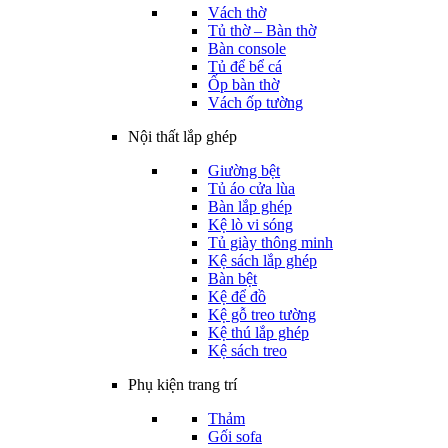
Vách thờ
Tủ thờ – Bàn thờ
Bàn console
Tủ để bể cá
Ốp bàn thờ
Vách ốp tường
Nội thất lắp ghép
Giường bệt
Tủ áo cửa lùa
Bàn lắp ghép
Kệ lò vi sóng
Tủ giày thông minh
Kệ sách lắp ghép
Bàn bệt
Kệ để đồ
Kệ gỗ treo tường
Kệ thú lắp ghép
Kệ sách treo
Phụ kiện trang trí
Thảm
Gối sofa