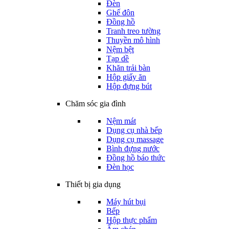
Đèn
Ghế đôn
Đồng hồ
Tranh treo tường
Thuyền mô hình
Nệm bệt
Tạp dề
Khăn trải bàn
Hộp giấy ăn
Hộp đựng bút
Chăm sóc gia đình
Nệm mát
Dụng cụ nhà bếp
Dụng cụ massage
Bình đựng nước
Đồng hồ báo thức
Đèn học
Thiết bị gia dụng
Máy hút bụi
Bếp
Hộp thực phẩm