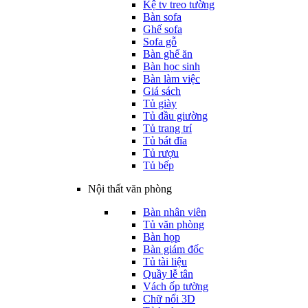
Kệ tv treo tường
Bàn sofa
Ghế sofa
Sofa gỗ
Bàn ghế ăn
Bàn học sinh
Bàn làm việc
Giá sách
Tủ giày
Tủ đầu giường
Tủ trang trí
Tủ bát đĩa
Tủ rượu
Tủ bếp
Nội thất văn phòng
Bàn nhân viên
Tủ văn phòng
Bàn họp
Bàn giám đốc
Tủ tài liệu
Quầy lễ tân
Vách ốp tường
Chữ nổi 3D