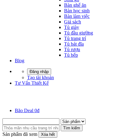
Bàn ghế ăn
Bàn học sinh
Bàn làm việc
Giá sách
Tủ giày
Tủ đầu giường
Tủ trang trí
Tủ bát đĩa
Tủ rượu
Tủ bếp
Blog
Đăng nhập
Tạo tài khoản
Tư Vấn Thiết Kế
Bão Deal 0đ
Tìm kiếm
Sản phẩm đã xem
Xóa hết