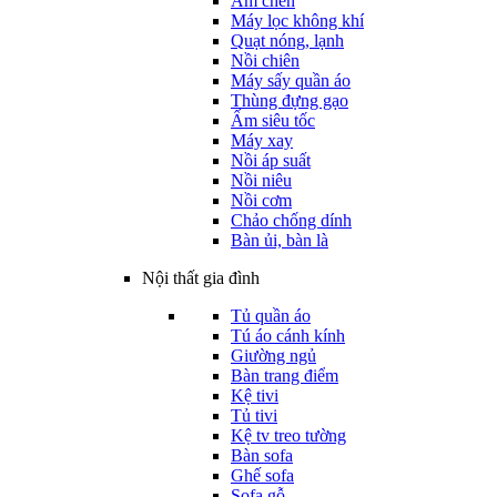
Ấm chén
Máy lọc không khí
Quạt nóng, lạnh
Nồi chiên
Máy sấy quần áo
Thùng đựng gạo
Ấm siêu tốc
Máy xay
Nồi áp suất
Nồi niêu
Nồi cơm
Chảo chống dính
Bàn ủi, bàn là
Nội thất gia đình
Tủ quần áo
Tú áo cánh kính
Giường ngủ
Bàn trang điểm
Kệ tivi
Tủ tivi
Kệ tv treo tường
Bàn sofa
Ghế sofa
Sofa gỗ