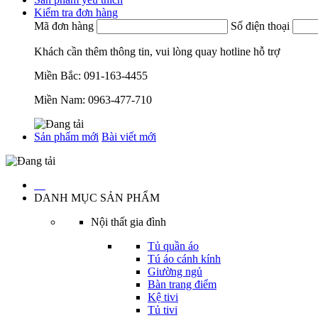
Kiểm tra đơn hàng
Mã đơn hàng
Số điện thoại
Khách cần thêm thông tin, vui lòng quay hotline hỗ trợ
Miền Bắc:
091-163-4455
Miền Nam:
0963-477-710
Sản phẩm mới
Bài viết mới
…
DANH MỤC SẢN PHẨM
Nội thất gia đình
Tủ quần áo
Tú áo cánh kính
Giường ngủ
Bàn trang điểm
Kệ tivi
Tủ tivi