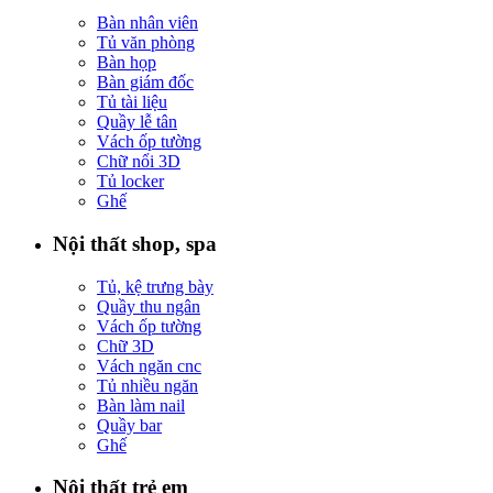
Bàn nhân viên
Tủ văn phòng
Bàn họp
Bàn giám đốc
Tủ tài liệu
Quầy lễ tân
Vách ốp tường
Chữ nổi 3D
Tủ locker
Ghế
Nội thất shop, spa
Tủ, kệ trưng bày
Quầy thu ngân
Vách ốp tường
Chữ 3D
Vách ngăn cnc
Tủ nhiều ngăn
Bàn làm nail
Quầy bar
Ghế
Nội thất trẻ em