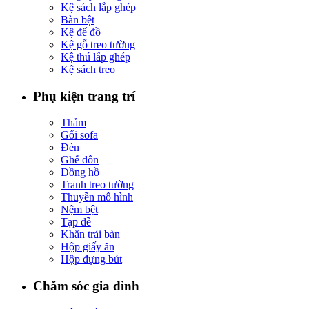
Kệ sách lắp ghép
Bàn bệt
Kệ để đồ
Kệ gỗ treo tường
Kệ thú lắp ghép
Kệ sách treo
Phụ kiện trang trí
Thảm
Gối sofa
Đèn
Ghế đôn
Đồng hồ
Tranh treo tường
Thuyền mô hình
Nệm bệt
Tạp dề
Khăn trải bàn
Hộp giấy ăn
Hộp đựng bút
Chăm sóc gia đình