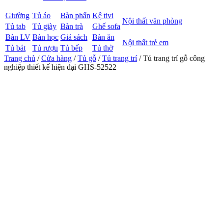
Giường
Tủ áo
Bàn phấn
Kệ tivi
Nội thất văn phòng
Tủ tab
Tủ giày
Bàn trà
Ghế sofa
Bàn LV
Bàn học
Giá sách
Bàn ăn
Nội thất trẻ em
Tủ bát
Tủ rượu
Tủ bếp
Tủ thờ
Trang chủ
/
Cửa hàng
/
Tủ gỗ
/
Tủ trang trí
/ Tủ trang trí gỗ công
nghiệp thiết kế hiện đại GHS-52522