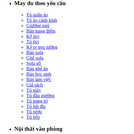
May đo theo yêu cầu
Tủ quần áo
Tú áo cánh kính
Giường ngủ
Bàn trang điểm
Kệ tivi
Tủ tivi
Kệ tv treo tường
Bàn sofa
Ghế sofa
Sofa gỗ
Bàn ghế ăn
Bàn học sinh
Bàn làm việc
Giá sách
Tủ giày
Tủ đầu giường
Tủ trang trí
Tủ bát đĩa
Tủ rượu
Tủ bếp
Nội thất văn phòng