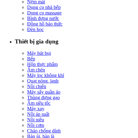
Nệm mát
Dụng cụ nhà bếp
Dụng cụ massage
Bình đựng nước
Đồng hồ báo thức
Đèn học
Thiết bị gia dụng
Máy hút bụi
Bếp
Hộp thực phẩm
Ấm chén
Máy lọc không khí
Quạt nóng, lạnh
Nồi chiên
Máy sấy quần áo
Thùng đựng gạo
Ấm siêu tốc
Máy xay
Nồi áp suất
Nồi niêu
Nồi cơm
Chảo chống dính
Bàn ủi, bàn là