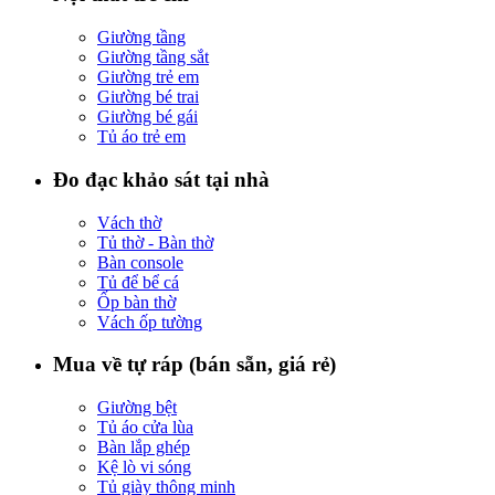
Giường tầng
Giường tầng sắt
Giường trẻ em
Giường bé trai
Giường bé gái
Tủ áo trẻ em
Đo đạc khảo sát tại nhà
Vách thờ
Tủ thờ - Bàn thờ
Bàn console
Tủ để bể cá
Ốp bàn thờ
Vách ốp tường
Mua về tự ráp (bán sẵn, giá rẻ)
Giường bệt
Tủ áo cửa lùa
Bàn lắp ghép
Kệ lò vi sóng
Tủ giày thông minh