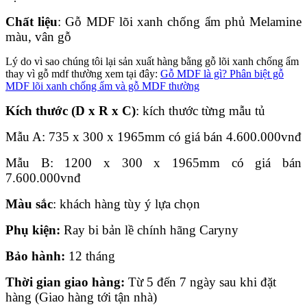
Chất liệu
: Gỗ MDF lõi xanh chống ẩm phủ Melamine
màu, vân gỗ
Lý do vì sao chúng tôi lại sản xuất hàng bằng gỗ lõi xanh chống ẩm
thay vì gỗ mdf thường xem tại đây:
Gỗ MDF là gì? Phân biệt gỗ
MDF lõi xanh chống ẩm và gỗ MDF thường
Kích thước (D x R x C)
: kích thước từng mẫu tủ
Mẫu A: 735 x 300 x 1965mm có giá bán
4.600.000
vnđ
Mẫu B: 1200 x 300 x 1965mm có giá bán
7.600.000
vnđ
Màu sắc
: khách hàng tùy ý lựa chọn
Phụ kiện:
Ray bi bản lề chính hãng Caryny
Bảo hành:
12 tháng
Thời gian giao hàng:
Từ 5 đến 7 ngày sau khi đặt
hàng (Giao hàng tới tận nhà)