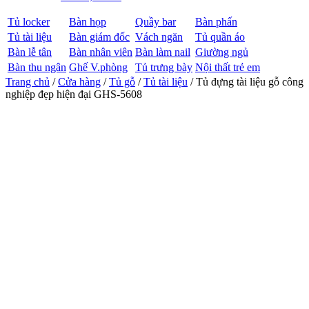
Tủ locker
Bàn họp
Quầy bar
Bàn phấn
Tủ tài liệu
Bàn giám đốc
Vách ngăn
Tủ quần áo
Bàn lễ tân
Bàn nhân viên
Bàn làm nail
Giường ngủ
Bàn thu ngân
Ghế V.phòng
Tủ trưng bày
Nội thất trẻ em
Trang chủ
/
Cửa hàng
/
Tủ gỗ
/
Tủ tài liệu
/ Tủ đựng tài liệu gỗ công
nghiệp đẹp hiện đại GHS-5608