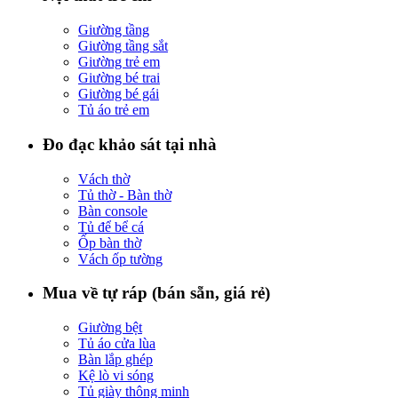
Giường tầng
Giường tầng sắt
Giường trẻ em
Giường bé trai
Giường bé gái
Tủ áo trẻ em
Đo đạc khảo sát tại nhà
Vách thờ
Tủ thờ - Bàn thờ
Bàn console
Tủ để bể cá
Ốp bàn thờ
Vách ốp tường
Mua về tự ráp (bán sẵn, giá rẻ)
Giường bệt
Tủ áo cửa lùa
Bàn lắp ghép
Kệ lò vi sóng
Tủ giày thông minh