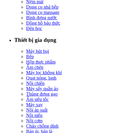
Nệm mát
Dụng cụ nhà bếp
Dụng cụ massage
Bình đựng nước
Đồng hồ báo thức
Đèn học
Thiết bị gia dụng
Máy hút bụi
Bếp
Hộp thực phẩm
Ấm chén
Máy lọc không khí
Quạt nóng, lạnh
Nồi chiên
Máy sấy quần áo
Thùng đựng gạo
Ấm siêu tốc
Máy xay
Nồi áp suất
Nồi niêu
Nồi cơm
Chảo chống dính
Bàn ủi, bàn là