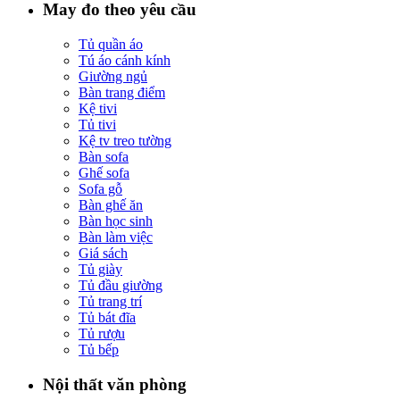
May đo theo yêu cầu
Tủ quần áo
Tú áo cánh kính
Giường ngủ
Bàn trang điểm
Kệ tivi
Tủ tivi
Kệ tv treo tường
Bàn sofa
Ghế sofa
Sofa gỗ
Bàn ghế ăn
Bàn học sinh
Bàn làm việc
Giá sách
Tủ giày
Tủ đầu giường
Tủ trang trí
Tủ bát đĩa
Tủ rượu
Tủ bếp
Nội thất văn phòng