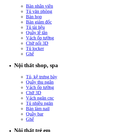
Bàn nhân viên
Tủ văn phòng
Bàn họp
Bàn giám đốc
Tủ tài liệu
Quầy lễ tân
Vách ốp tường
Chữ nổi 3D
Tủ locker
Ghế
Nội thất shop, spa
Tủ, kệ trưng bày
Quầy thu ngân
Vách ốp tường
Chữ 3D
Vách ngăn cnc
Tủ nhiều ngăn
Bàn làm nail
Quầy bar
Ghế
Nội thất trẻ em