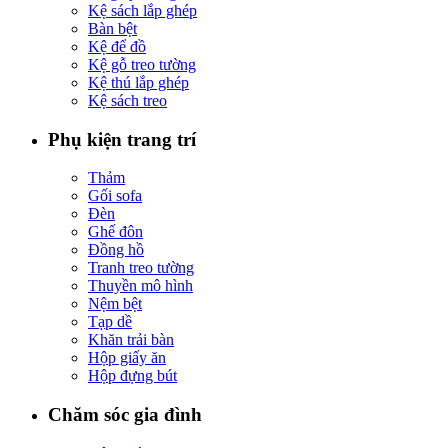
Kệ sách lắp ghép
Bàn bệt
Kệ để đồ
Kệ gỗ treo tường
Kệ thú lắp ghép
Kệ sách treo
Phụ kiện trang trí
Thảm
Gối sofa
Đèn
Ghế đôn
Đồng hồ
Tranh treo tường
Thuyền mô hình
Nệm bệt
Tạp dề
Khăn trải bàn
Hộp giấy ăn
Hộp đựng bút
Chăm sóc gia đình