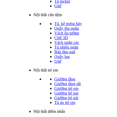
Tủ locker
Ghế
Nội thất cửa tiệm
Tủ, kệ trưng bày
Quầy thu ngân
Vách ốp tường
Chữ 3D
Vách ngăn cnc
Tủ nhiều ngăn
Bàn làm nail
Quầy bar
Ghế
Nội thất trẻ em
Giường tầng
Giường tầng sắt
Giường trẻ em
Giường bé trai
Giường bé gái
Tủ áo trẻ em
Nội thất điểm nhấn