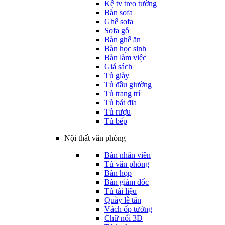
Kệ tv treo tường
Bàn sofa
Ghế sofa
Sofa gỗ
Bàn ghế ăn
Bàn học sinh
Bàn làm việc
Giá sách
Tủ giày
Tủ đầu giường
Tủ trang trí
Tủ bát đĩa
Tủ rượu
Tủ bếp
Nội thất văn phòng
Bàn nhân viên
Tủ văn phòng
Bàn họp
Bàn giám đốc
Tủ tài liệu
Quầy lễ tân
Vách ốp tường
Chữ nổi 3D