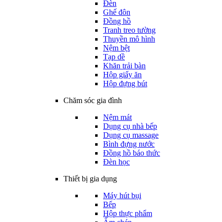
Đèn
Ghế đôn
Đồng hồ
Tranh treo tường
Thuyền mô hình
Nệm bệt
Tạp dề
Khăn trải bàn
Hộp giấy ăn
Hộp đựng bút
Chăm sóc gia đình
Nệm mát
Dụng cụ nhà bếp
Dụng cụ massage
Bình đựng nước
Đồng hồ báo thức
Đèn học
Thiết bị gia dụng
Máy hút bụi
Bếp
Hộp thực phẩm