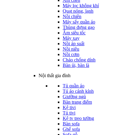
Ấm chén
Máy lọc không khí
Quạt nóng, lạnh
Nồi chiên
Máy sấy quần áo
Thùng đựng gạo
Ấm siêu tốc
Máy xay
Nồi áp suất
Nồi niêu
Nồi cơm
Chảo chống dính
Bàn ủi, bàn là
Nội thất gia đình
Tủ quần áo
Tú áo cánh kính
Giường ngủ
Bàn trang điểm
Kệ tivi
Tủ tivi
Kệ tv treo tường
Bàn sofa
Ghế sofa
Sofa gỗ