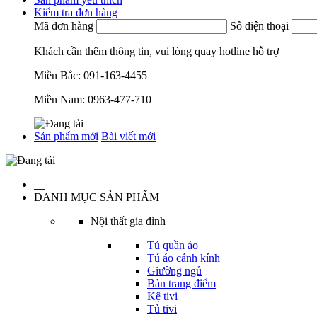
Kiểm tra đơn hàng
Mã đơn hàng
Số điện thoại
Khách cần thêm thông tin, vui lòng quay hotline hỗ trợ
Miền Bắc:
091-163-4455
Miền Nam:
0963-477-710
Sản phẩm mới
Bài viết mới
…
DANH MỤC SẢN PHẨM
Nội thất gia đình
Tủ quần áo
Tú áo cánh kính
Giường ngủ
Bàn trang điểm
Kệ tivi
Tủ tivi