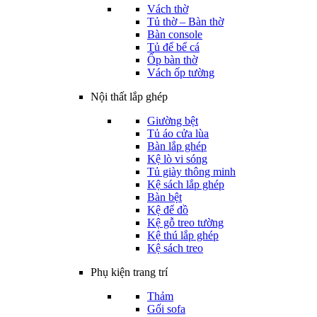
Vách thờ
Tủ thờ – Bàn thờ
Bàn console
Tủ để bể cá
Ốp bàn thờ
Vách ốp tường
Nội thất lắp ghép
Giường bệt
Tủ áo cửa lùa
Bàn lắp ghép
Kệ lò vi sóng
Tủ giày thông minh
Kệ sách lắp ghép
Bàn bệt
Kệ để đồ
Kệ gỗ treo tường
Kệ thú lắp ghép
Kệ sách treo
Phụ kiện trang trí
Thảm
Gối sofa