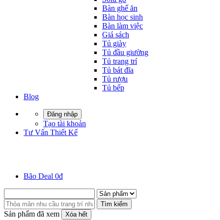
Bàn ghế ăn
Bàn học sinh
Bàn làm việc
Giá sách
Tủ giày
Tủ đầu giường
Tủ trang trí
Tủ bát đĩa
Tủ rượu
Tủ bếp
Blog
Đăng nhập
Tạo tài khoản
Tư Vấn Thiết Kế
Bão Deal 0đ
Tìm kiếm
Sản phẩm đã xem
Xóa hết