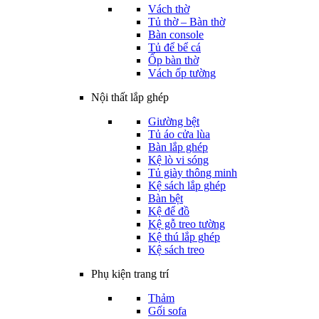
Vách thờ
Tủ thờ – Bàn thờ
Bàn console
Tủ để bể cá
Ốp bàn thờ
Vách ốp tường
Nội thất lắp ghép
Giường bệt
Tủ áo cửa lùa
Bàn lắp ghép
Kệ lò vi sóng
Tủ giày thông minh
Kệ sách lắp ghép
Bàn bệt
Kệ để đồ
Kệ gỗ treo tường
Kệ thú lắp ghép
Kệ sách treo
Phụ kiện trang trí
Thảm
Gối sofa