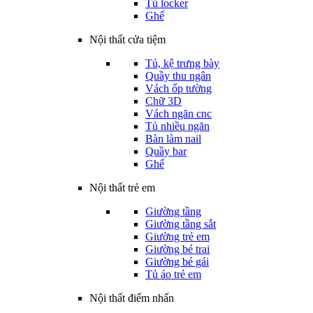
Tủ locker
Ghế
Nội thất cửa tiệm
Tủ, kệ trưng bày
Quầy thu ngân
Vách ốp tường
Chữ 3D
Vách ngăn cnc
Tủ nhiều ngăn
Bàn làm nail
Quầy bar
Ghế
Nội thất trẻ em
Giường tầng
Giường tầng sắt
Giường trẻ em
Giường bé trai
Giường bé gái
Tủ áo trẻ em
Nội thất điểm nhấn