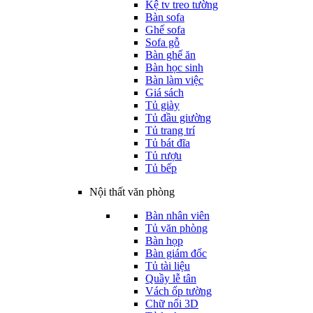
Kệ tv treo tường
Bàn sofa
Ghế sofa
Sofa gỗ
Bàn ghế ăn
Bàn học sinh
Bàn làm việc
Giá sách
Tủ giày
Tủ đầu giường
Tủ trang trí
Tủ bát đĩa
Tủ rượu
Tủ bếp
Nội thất văn phòng
Bàn nhân viên
Tủ văn phòng
Bàn họp
Bàn giám đốc
Tủ tài liệu
Quầy lễ tân
Vách ốp tường
Chữ nổi 3D