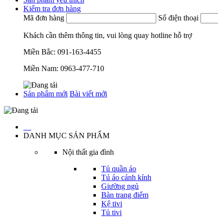
Kiểm tra đơn hàng
Mã đơn hàng
Số điện thoại
Khách cần thêm thông tin, vui lòng quay hotline hỗ trợ
Miền Bắc:
091-163-4455
Miền Nam:
0963-477-710
Sản phẩm mới
Bài viết mới
…
DANH MỤC SẢN PHẨM
Nội thất gia đình
Tủ quần áo
Tú áo cánh kính
Giường ngủ
Bàn trang điểm
Kệ tivi
Tủ tivi