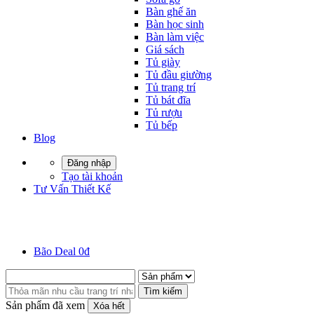
Bàn ghế ăn
Bàn học sinh
Bàn làm việc
Giá sách
Tủ giày
Tủ đầu giường
Tủ trang trí
Tủ bát đĩa
Tủ rượu
Tủ bếp
Blog
Đăng nhập
Tạo tài khoản
Tư Vấn Thiết Kế
Bão Deal 0đ
Tìm kiếm
Sản phẩm đã xem
Xóa hết