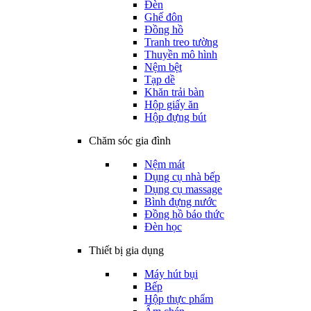
Đèn
Ghế đôn
Đồng hồ
Tranh treo tường
Thuyền mô hình
Nệm bệt
Tạp dề
Khăn trải bàn
Hộp giấy ăn
Hộp đựng bút
Chăm sóc gia đình
Nệm mát
Dụng cụ nhà bếp
Dụng cụ massage
Bình đựng nước
Đồng hồ báo thức
Đèn học
Thiết bị gia dụng
Máy hút bụi
Bếp
Hộp thực phẩm