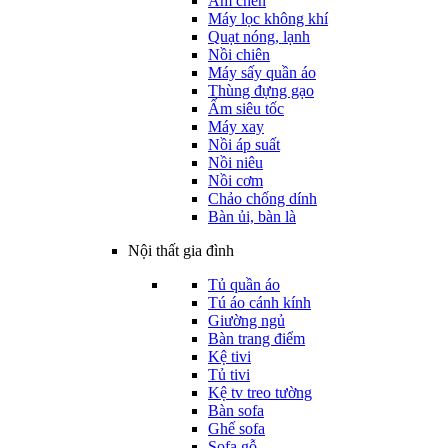
Ấm chén
Máy lọc không khí
Quạt nóng, lạnh
Nồi chiên
Máy sấy quần áo
Thùng đựng gạo
Ấm siêu tốc
Máy xay
Nồi áp suất
Nồi niêu
Nồi cơm
Chảo chống dính
Bàn ủi, bàn là
Nội thất gia đình
Tủ quần áo
Tú áo cánh kính
Giường ngủ
Bàn trang điểm
Kệ tivi
Tủ tivi
Kệ tv treo tường
Bàn sofa
Ghế sofa
Sofa gỗ