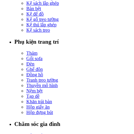
Kệ sách lắp ghép
Bàn bệt
Kệ để đồ
Kệ gỗ treo tường
Kệ thú lắp ghép
Kệ sách treo
Phụ kiện trang trí
Thảm
Gối sofa
Đèn
Ghế đôn
Đồng hồ
Tranh treo tường
Thuyền mô hình
Nệm bệt
Tạp dề
Khăn trải bàn
Hộp giấy ăn
Hộp đựng bút
Chăm sóc gia đình