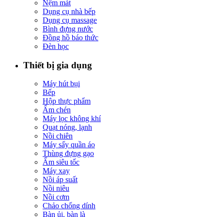
Nệm mát
Dụng cụ nhà bếp
Dụng cụ massage
Bình đựng nước
Đồng hồ báo thức
Đèn học
Thiết bị gia dụng
Máy hút bụi
Bếp
Hộp thực phẩm
Ấm chén
Máy lọc không khí
Quạt nóng, lạnh
Nồi chiên
Máy sấy quần áo
Thùng đựng gạo
Ấm siêu tốc
Máy xay
Nồi áp suất
Nồi niêu
Nồi cơm
Chảo chống dính
Bàn ủi, bàn là