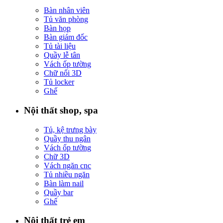
Bàn nhân viên
Tủ văn phòng
Bàn họp
Bàn giám đốc
Tủ tài liệu
Quầy lễ tân
Vách ốp tường
Chữ nổi 3D
Tủ locker
Ghế
Nội thất shop, spa
Tủ, kệ trưng bày
Quầy thu ngân
Vách ốp tường
Chữ 3D
Vách ngăn cnc
Tủ nhiều ngăn
Bàn làm nail
Quầy bar
Ghế
Nội thất trẻ em