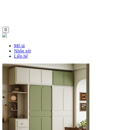
0
Mô tả
Nhận xét
Liên hệ