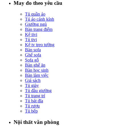
May đo theo yêu cầu
Tủ quần áo
Tú áo cánh kính
Giường ngủ
Bàn trang điểm
Kệ tivi
Tủ tivi
Kệ tv treo tường
Bàn sofa
Ghế sofa
Sofa gỗ
Bàn ghế ăn
Bàn học sinh
Bàn làm việc
Giá sách
Tủ giày
Tủ đầu giường
Tủ trang trí
Tủ bát đĩa
Tủ rượu
Tủ bếp
Nội thất văn phòng