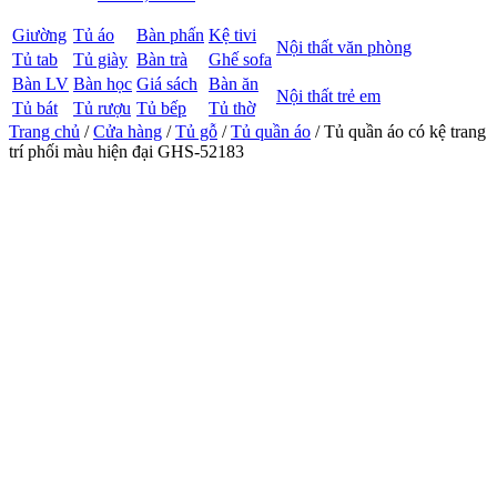
Giường
Tủ áo
Bàn phấn
Kệ tivi
Nội thất văn phòng
Tủ tab
Tủ giày
Bàn trà
Ghế sofa
Bàn LV
Bàn học
Giá sách
Bàn ăn
Nội thất trẻ em
Tủ bát
Tủ rượu
Tủ bếp
Tủ thờ
Trang chủ
/
Cửa hàng
/
Tủ gỗ
/
Tủ quần áo
/ Tủ quần áo có kệ trang
trí phối màu hiện đại GHS-52183