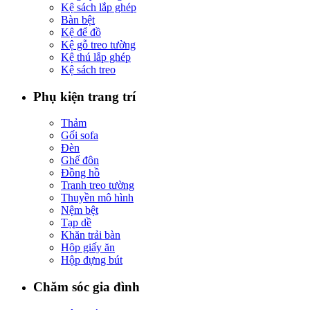
Kệ sách lắp ghép
Bàn bệt
Kệ để đồ
Kệ gỗ treo tường
Kệ thú lắp ghép
Kệ sách treo
Phụ kiện trang trí
Thảm
Gối sofa
Đèn
Ghế đôn
Đồng hồ
Tranh treo tường
Thuyền mô hình
Nệm bệt
Tạp dề
Khăn trải bàn
Hộp giấy ăn
Hộp đựng bút
Chăm sóc gia đình