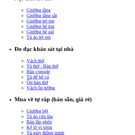
Giường tầng
Giường tầng sắt
Giường trẻ em
Giường bé trai
Giường bé gái
Tủ áo trẻ em
Đo đạc khảo sát tại nhà
Vách thờ
Tủ thờ - Bàn thờ
Bàn console
Tủ để bể cá
Ốp bàn thờ
Vách ốp tường
Mua về tự ráp (bán sẵn, giá rẻ)
Giường bệt
Tủ áo cửa lùa
Bàn lắp ghép
Kệ lò vi sóng
Tủ giày thông minh