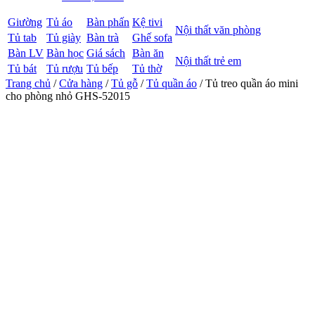
Giường
Tủ áo
Bàn phấn
Kệ tivi
Nội thất văn phòng
Tủ tab
Tủ giày
Bàn trà
Ghế sofa
Bàn LV
Bàn học
Giá sách
Bàn ăn
Nội thất trẻ em
Tủ bát
Tủ rượu
Tủ bếp
Tủ thờ
Trang chủ
/
Cửa hàng
/
Tủ gỗ
/
Tủ quần áo
/ Tủ treo quần áo mini
cho phòng nhỏ GHS-52015