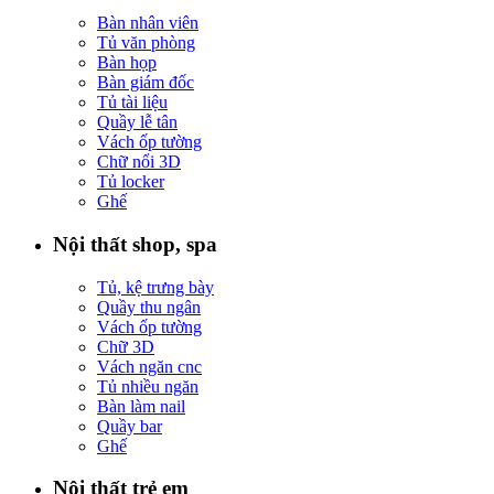
Bàn nhân viên
Tủ văn phòng
Bàn họp
Bàn giám đốc
Tủ tài liệu
Quầy lễ tân
Vách ốp tường
Chữ nổi 3D
Tủ locker
Ghế
Nội thất shop, spa
Tủ, kệ trưng bày
Quầy thu ngân
Vách ốp tường
Chữ 3D
Vách ngăn cnc
Tủ nhiều ngăn
Bàn làm nail
Quầy bar
Ghế
Nội thất trẻ em