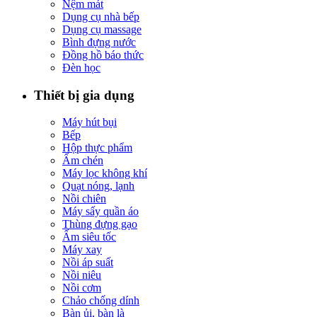
Nệm mát
Dụng cụ nhà bếp
Dụng cụ massage
Bình đựng nước
Đồng hồ báo thức
Đèn học
Thiết bị gia dụng
Máy hút bụi
Bếp
Hộp thực phẩm
Ấm chén
Máy lọc không khí
Quạt nóng, lạnh
Nồi chiên
Máy sấy quần áo
Thùng đựng gạo
Ấm siêu tốc
Máy xay
Nồi áp suất
Nồi niêu
Nồi cơm
Chảo chống dính
Bàn ủi, bàn là