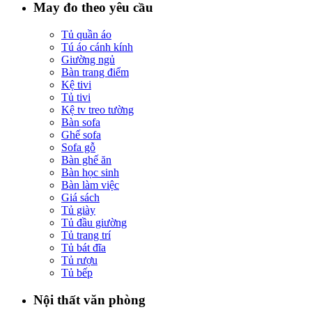
May đo theo yêu cầu
Tủ quần áo
Tú áo cánh kính
Giường ngủ
Bàn trang điểm
Kệ tivi
Tủ tivi
Kệ tv treo tường
Bàn sofa
Ghế sofa
Sofa gỗ
Bàn ghế ăn
Bàn học sinh
Bàn làm việc
Giá sách
Tủ giày
Tủ đầu giường
Tủ trang trí
Tủ bát đĩa
Tủ rượu
Tủ bếp
Nội thất văn phòng