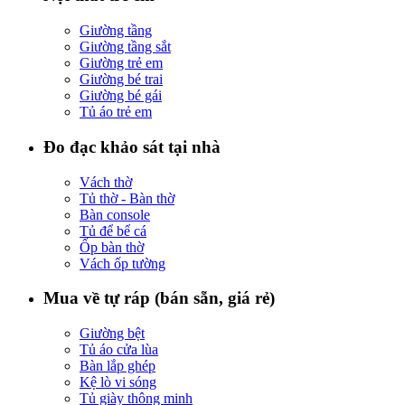
Giường tầng
Giường tầng sắt
Giường trẻ em
Giường bé trai
Giường bé gái
Tủ áo trẻ em
Đo đạc khảo sát tại nhà
Vách thờ
Tủ thờ - Bàn thờ
Bàn console
Tủ để bể cá
Ốp bàn thờ
Vách ốp tường
Mua về tự ráp (bán sẵn, giá rẻ)
Giường bệt
Tủ áo cửa lùa
Bàn lắp ghép
Kệ lò vi sóng
Tủ giày thông minh