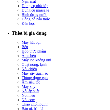
Nệm mát
Dụng cụ nhà bếp
Dụng cụ massage
Bình đựng nước
Đồng hồ báo thức
Đèn học
Thiết bị gia dụng
Máy hút bụi
Bếp
Hộp thực phẩm
Ấm chén
Máy lọc không khí
Quạt nóng, lạnh
Nồi chiên
Máy sấy quần áo
Thùng đựng gạo
Ấm siêu tốc
Máy xay
Nồi áp suất
Nồi niêu
Nồi cơm
Chảo chống dính
Bàn ủi, bàn là