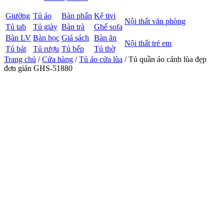
Giường
Tủ áo
Bàn phấn
Kệ tivi
Nội thất văn phòng
Tủ tab
Tủ giày
Bàn trà
Ghế sofa
Bàn LV
Bàn học
Giá sách
Bàn ăn
Nội thất trẻ em
Tủ bát
Tủ rượu
Tủ bếp
Tủ thờ
Trang chủ
/
Cửa hàng
/
Tủ áo cửa lùa
/ Tủ quần áo cánh lùa đẹp
đơn giản GHS-51880