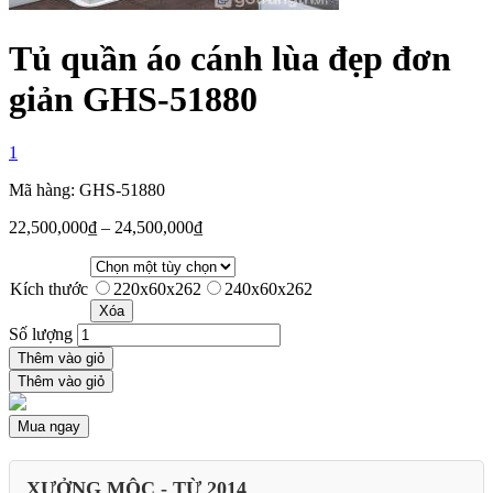
Tủ quần áo cánh lùa đẹp đơn
giản GHS-51880
1
Mã hàng: GHS-51880
22,500,000
₫
–
24,500,000
₫
Kích thước
220x60x262
240x60x262
Xóa
Số lượng
Thêm vào giỏ
Thêm vào giỏ
Mua ngay
XƯỞNG MỘC - TỪ 2014