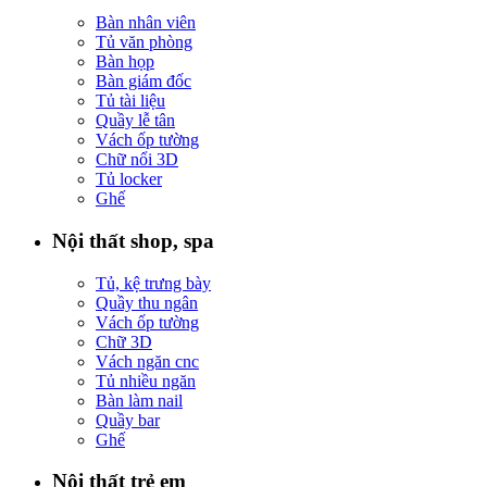
Bàn nhân viên
Tủ văn phòng
Bàn họp
Bàn giám đốc
Tủ tài liệu
Quầy lễ tân
Vách ốp tường
Chữ nổi 3D
Tủ locker
Ghế
Nội thất shop, spa
Tủ, kệ trưng bày
Quầy thu ngân
Vách ốp tường
Chữ 3D
Vách ngăn cnc
Tủ nhiều ngăn
Bàn làm nail
Quầy bar
Ghế
Nội thất trẻ em