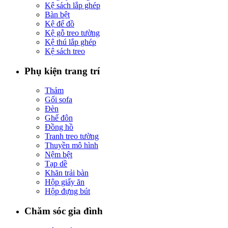
Kệ sách lắp ghép
Bàn bệt
Kệ để đồ
Kệ gỗ treo tường
Kệ thú lắp ghép
Kệ sách treo
Phụ kiện trang trí
Thảm
Gối sofa
Đèn
Ghế đôn
Đồng hồ
Tranh treo tường
Thuyền mô hình
Nệm bệt
Tạp dề
Khăn trải bàn
Hộp giấy ăn
Hộp đựng bút
Chăm sóc gia đình