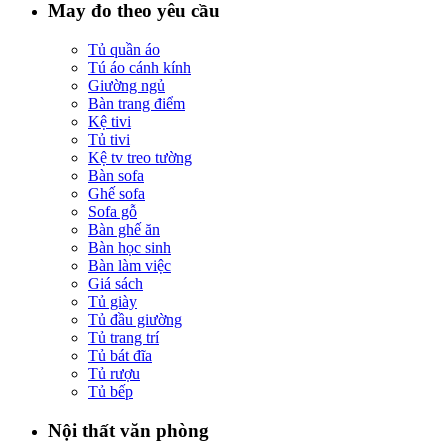
May đo theo yêu cầu
Tủ quần áo
Tú áo cánh kính
Giường ngủ
Bàn trang điểm
Kệ tivi
Tủ tivi
Kệ tv treo tường
Bàn sofa
Ghế sofa
Sofa gỗ
Bàn ghế ăn
Bàn học sinh
Bàn làm việc
Giá sách
Tủ giày
Tủ đầu giường
Tủ trang trí
Tủ bát đĩa
Tủ rượu
Tủ bếp
Nội thất văn phòng