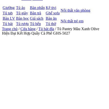
Giường
Tủ áo
Bàn phấn
Kệ tivi
Nội thất văn phòng
Tủ tab
Tủ giày
Bàn trà
Ghế sofa
Bàn LV
Bàn học
Giá sách
Bàn ăn
Nội thất trẻ em
Tủ bát
Tủ rượu
Tủ bếp
Tủ thờ
Trang chủ
/
Cửa hàng
/
Tủ bát đĩa
/ Tủ Pantry Màu Xanh Olive
Hiện Đại Kết Hợp Quầy Cà Phê GHS-5027