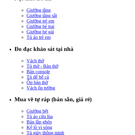
Giường tầng
Giường tầng sắt
Giường trẻ em
Giường bé trai
Giường bé gái
Tủ áo trẻ em
Đo đạc khảo sát tại nhà
Vách thờ
Tủ thờ - Bàn thờ
Bàn console
Tủ để bể cá
Ốp bàn thờ
Vách ốp tường
Mua về tự ráp (bán sẵn, giá rẻ)
Giường bệt
Tủ áo cửa lùa
Bàn lắp ghép
Kệ lò vi sóng
Tủ giày thông minh