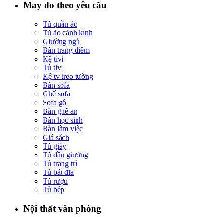
May đo theo yêu cầu
Tủ quần áo
Tú áo cánh kính
Giường ngủ
Bàn trang điểm
Kệ tivi
Tủ tivi
Kệ tv treo tường
Bàn sofa
Ghế sofa
Sofa gỗ
Bàn ghế ăn
Bàn học sinh
Bàn làm việc
Giá sách
Tủ giày
Tủ đầu giường
Tủ trang trí
Tủ bát đĩa
Tủ rượu
Tủ bếp
Nội thất văn phòng