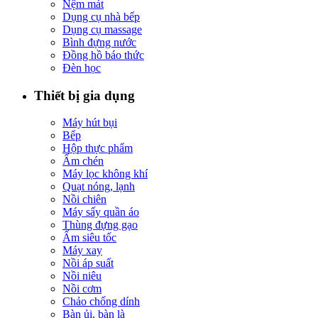
Nệm mát
Dụng cụ nhà bếp
Dụng cụ massage
Bình đựng nước
Đồng hồ báo thức
Đèn học
Thiết bị gia dụng
Máy hút bụi
Bếp
Hộp thực phẩm
Ấm chén
Máy lọc không khí
Quạt nóng, lạnh
Nồi chiên
Máy sấy quần áo
Thùng đựng gạo
Ấm siêu tốc
Máy xay
Nồi áp suất
Nồi niêu
Nồi cơm
Chảo chống dính
Bàn ủi, bàn là