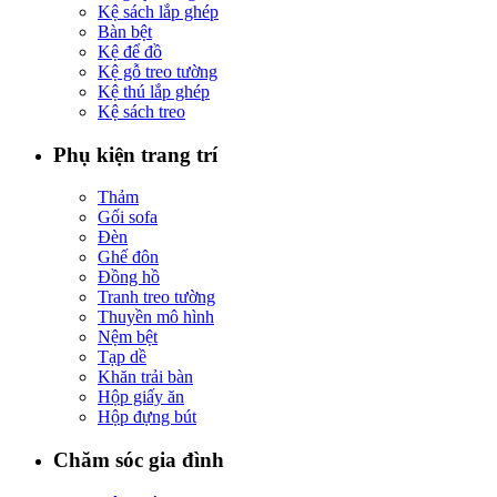
Kệ sách lắp ghép
Bàn bệt
Kệ để đồ
Kệ gỗ treo tường
Kệ thú lắp ghép
Kệ sách treo
Phụ kiện trang trí
Thảm
Gối sofa
Đèn
Ghế đôn
Đồng hồ
Tranh treo tường
Thuyền mô hình
Nệm bệt
Tạp dề
Khăn trải bàn
Hộp giấy ăn
Hộp đựng bút
Chăm sóc gia đình