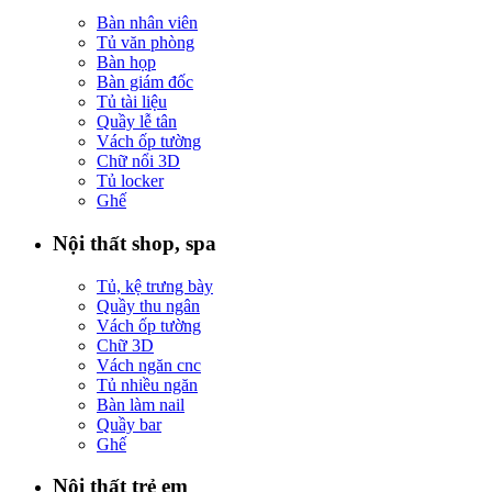
Bàn nhân viên
Tủ văn phòng
Bàn họp
Bàn giám đốc
Tủ tài liệu
Quầy lễ tân
Vách ốp tường
Chữ nổi 3D
Tủ locker
Ghế
Nội thất shop, spa
Tủ, kệ trưng bày
Quầy thu ngân
Vách ốp tường
Chữ 3D
Vách ngăn cnc
Tủ nhiều ngăn
Bàn làm nail
Quầy bar
Ghế
Nội thất trẻ em