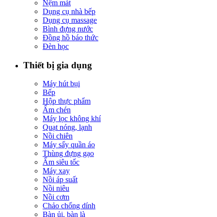
Nệm mát
Dụng cụ nhà bếp
Dụng cụ massage
Bình đựng nước
Đồng hồ báo thức
Đèn học
Thiết bị gia dụng
Máy hút bụi
Bếp
Hộp thực phẩm
Ấm chén
Máy lọc không khí
Quạt nóng, lạnh
Nồi chiên
Máy sấy quần áo
Thùng đựng gạo
Ấm siêu tốc
Máy xay
Nồi áp suất
Nồi niêu
Nồi cơm
Chảo chống dính
Bàn ủi, bàn là