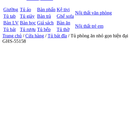
Giường
Tủ áo
Bàn phấn
Kệ tivi
Nội thất văn phòng
Tủ tab
Tủ giày
Bàn trà
Ghế sofa
Bàn LV
Bàn học
Giá sách
Bàn ăn
Nội thất trẻ em
Tủ bát
Tủ rượu
Tủ bếp
Tủ thờ
Trang chủ
/
Cửa hàng
/
Tủ bát đĩa
/ Tủ phòng ăn nhỏ gọn hiện đại
GHS-55158