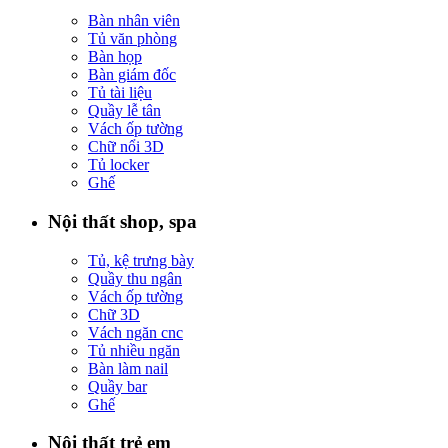
Bàn nhân viên
Tủ văn phòng
Bàn họp
Bàn giám đốc
Tủ tài liệu
Quầy lễ tân
Vách ốp tường
Chữ nổi 3D
Tủ locker
Ghế
Nội thất shop, spa
Tủ, kệ trưng bày
Quầy thu ngân
Vách ốp tường
Chữ 3D
Vách ngăn cnc
Tủ nhiều ngăn
Bàn làm nail
Quầy bar
Ghế
Nội thất trẻ em