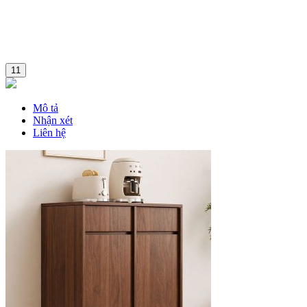
11
Mô tả
Nhận xét
Liên hệ