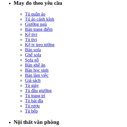
May đo theo yêu cầu
Tủ quần áo
Tú áo cánh kính
Giường ngủ
Bàn trang điểm
Kệ tivi
Tủ tivi
Kệ tv treo tường
Bàn sofa
Ghế sofa
Sofa gỗ
Bàn ghế ăn
Bàn học sinh
Bàn làm việc
Giá sách
Tủ giày
Tủ đầu giường
Tủ trang trí
Tủ bát đĩa
Tủ rượu
Tủ bếp
Nội thất văn phòng