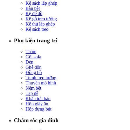
Kệ sách lắp ghép
Bàn bệt
Kệ để đồ
Kệ gỗ treo tường
Kệ thú lắp ghép
Kệ sách treo
Phụ kiện trang trí
Thảm
Gối sofa
Đèn
Ghế đôn
Đồng hồ
Tranh treo tường
Thuyền mô hình
Nệm bệt
Tạp dề
Khăn trải bàn
Hộp giấy ăn
Hộp đựng bút
Chăm sóc gia đình