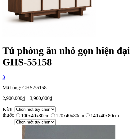
Tủ phòng ăn nhỏ gọn hiện đại
GHS-55158
3
Mã hàng: GHS-55158
2,900,000
₫
–
3,900,000
₫
Kích
thước
100x40x80cm
120x40x80cm
140x40x80cm