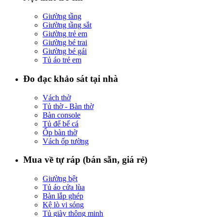
Giường tầng
Giường tầng sắt
Giường trẻ em
Giường bé trai
Giường bé gái
Tủ áo trẻ em
Đo đạc khảo sát tại nhà
Vách thờ
Tủ thờ - Bàn thờ
Bàn console
Tủ để bể cá
Ốp bàn thờ
Vách ốp tường
Mua về tự ráp (bán sẵn, giá rẻ)
Giường bệt
Tủ áo cửa lùa
Bàn lắp ghép
Kệ lò vi sóng
Tủ giày thông minh