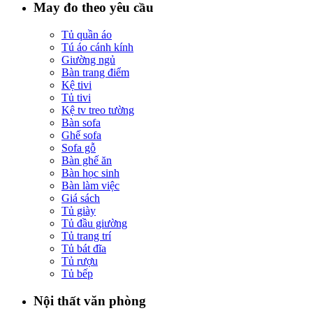
May đo theo yêu cầu
Tủ quần áo
Tú áo cánh kính
Giường ngủ
Bàn trang điểm
Kệ tivi
Tủ tivi
Kệ tv treo tường
Bàn sofa
Ghế sofa
Sofa gỗ
Bàn ghế ăn
Bàn học sinh
Bàn làm việc
Giá sách
Tủ giày
Tủ đầu giường
Tủ trang trí
Tủ bát đĩa
Tủ rượu
Tủ bếp
Nội thất văn phòng