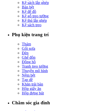
Kệ sách lắp ghép
Bàn bệt
Kệ để đồ
Kệ gỗ treo tường
Kệ thú lắp ghép
Kệ sách treo
Phụ kiện trang trí
Thảm
Gối sofa
Đèn
Ghế đôn
Đồng hồ
Tranh treo tường
Thuyền mô hình
Nệm bệt
Tạp dề
Khăn trải bàn
Hộp giấy ăn
Hộp đựng bút
Chăm sóc gia đình