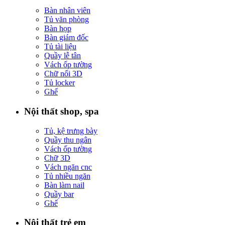
Bàn nhân viên
Tủ văn phòng
Bàn họp
Bàn giám đốc
Tủ tài liệu
Quầy lễ tân
Vách ốp tường
Chữ nổi 3D
Tủ locker
Ghế
Nội thất shop, spa
Tủ, kệ trưng bày
Quầy thu ngân
Vách ốp tường
Chữ 3D
Vách ngăn cnc
Tủ nhiều ngăn
Bàn làm nail
Quầy bar
Ghế
Nội thất trẻ em