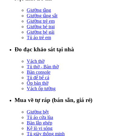
Giường tầng
Giường tầng sắt
Giường trẻ em
Giường bé trai
Giường bé gái
Tủ áo trẻ em
Đo đạc khảo sát tại nhà
Vách thờ
Tủ thờ - Bàn thờ
Bàn console
Tủ để bể cá
Ốp bàn thờ
Vách ốp tường
Mua về tự ráp (bán sẵn, giá rẻ)
Giường bệt
Tủ áo cửa lùa
Bàn lắp ghép
Kệ lò vi sóng
Tủ giày thông minh