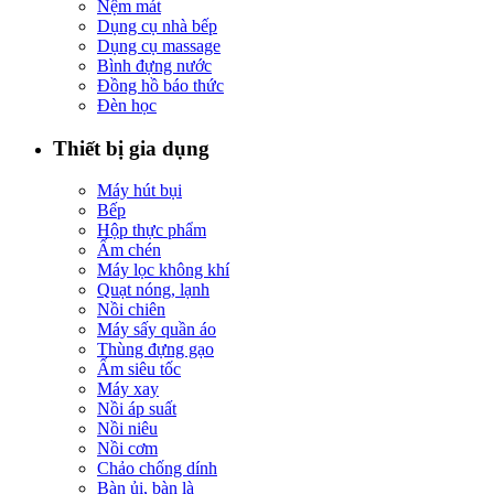
Nệm mát
Dụng cụ nhà bếp
Dụng cụ massage
Bình đựng nước
Đồng hồ báo thức
Đèn học
Thiết bị gia dụng
Máy hút bụi
Bếp
Hộp thực phẩm
Ấm chén
Máy lọc không khí
Quạt nóng, lạnh
Nồi chiên
Máy sấy quần áo
Thùng đựng gạo
Ấm siêu tốc
Máy xay
Nồi áp suất
Nồi niêu
Nồi cơm
Chảo chống dính
Bàn ủi, bàn là