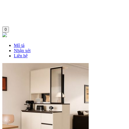
0
Mô tả
Nhận xét
Liên hệ