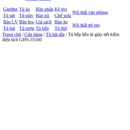
Giường
Tủ áo
Bàn phấn
Kệ tivi
Nội thất văn phòng
Tủ tab
Tủ giày
Bàn trà
Ghế sofa
Bàn LV
Bàn học
Giá sách
Bàn ăn
Nội thất trẻ em
Tủ bát
Tủ rượu
Tủ bếp
Tủ thờ
Trang chủ
/
Cửa hàng
/
Tủ bát đĩa
/ Tủ bếp liền tủ giày tiết kiệm
diện tích GHS-55160