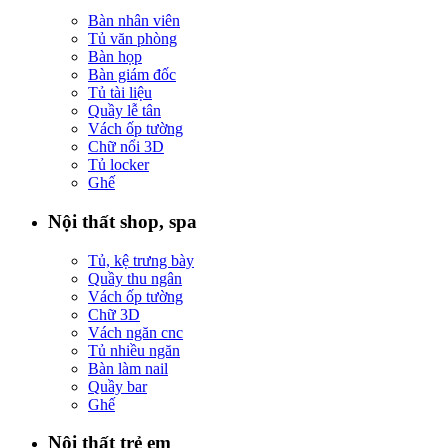
Bàn nhân viên
Tủ văn phòng
Bàn họp
Bàn giám đốc
Tủ tài liệu
Quầy lễ tân
Vách ốp tường
Chữ nổi 3D
Tủ locker
Ghế
Nội thất shop, spa
Tủ, kệ trưng bày
Quầy thu ngân
Vách ốp tường
Chữ 3D
Vách ngăn cnc
Tủ nhiều ngăn
Bàn làm nail
Quầy bar
Ghế
Nội thất trẻ em