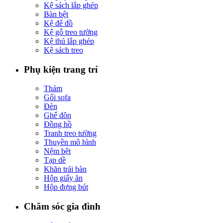
Kệ sách lắp ghép
Bàn bệt
Kệ để đồ
Kệ gỗ treo tường
Kệ thú lắp ghép
Kệ sách treo
Phụ kiện trang trí
Thảm
Gối sofa
Đèn
Ghế đôn
Đồng hồ
Tranh treo tường
Thuyền mô hình
Nệm bệt
Tạp dề
Khăn trải bàn
Hộp giấy ăn
Hộp đựng bút
Chăm sóc gia đình