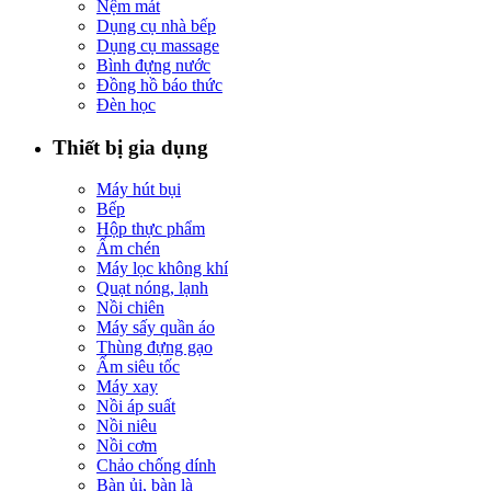
Nệm mát
Dụng cụ nhà bếp
Dụng cụ massage
Bình đựng nước
Đồng hồ báo thức
Đèn học
Thiết bị gia dụng
Máy hút bụi
Bếp
Hộp thực phẩm
Ấm chén
Máy lọc không khí
Quạt nóng, lạnh
Nồi chiên
Máy sấy quần áo
Thùng đựng gạo
Ấm siêu tốc
Máy xay
Nồi áp suất
Nồi niêu
Nồi cơm
Chảo chống dính
Bàn ủi, bàn là