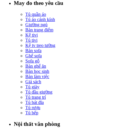
May đo theo yêu cầu
Tủ quần áo
Tú áo cánh kính
Giường ngủ
Bàn trang điểm
Kệ tivi
Tủ tivi
Kệ tv treo tường
Bàn sofa
Ghế sofa
Sofa gỗ
Bàn ghế ăn
Bàn học sinh
Bàn làm việc
Giá sách
Tủ giày
Tủ đầu giường
Tủ trang trí
Tủ bát đĩa
Tủ rượu
Tủ bếp
Nội thất văn phòng