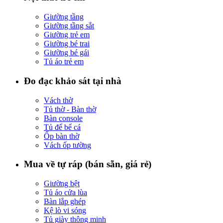
Giường tầng
Giường tầng sắt
Giường trẻ em
Giường bé trai
Giường bé gái
Tủ áo trẻ em
Đo đạc khảo sát tại nhà
Vách thờ
Tủ thờ - Bàn thờ
Bàn console
Tủ để bể cá
Ốp bàn thờ
Vách ốp tường
Mua về tự ráp (bán sẵn, giá rẻ)
Giường bệt
Tủ áo cửa lùa
Bàn lắp ghép
Kệ lò vi sóng
Tủ giày thông minh