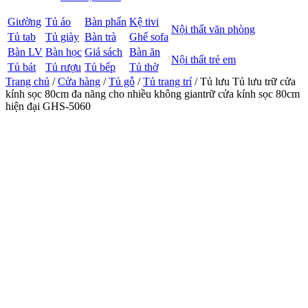
Giường
Tủ áo
Bàn phấn
Kệ tivi
Nội thất văn phòng
Tủ tab
Tủ giày
Bàn trà
Ghế sofa
Bàn LV
Bàn học
Giá sách
Bàn ăn
Nội thất trẻ em
Tủ bát
Tủ rượu
Tủ bếp
Tủ thờ
Trang chủ
/
Cửa hàng
/
Tủ gỗ
/
Tủ trang trí
/ Tủ lưu Tủ lưu trữ cửa
kính sọc 80cm đa năng cho nhiều không giantrữ cửa kính sọc 80cm
hiện đại GHS-5060