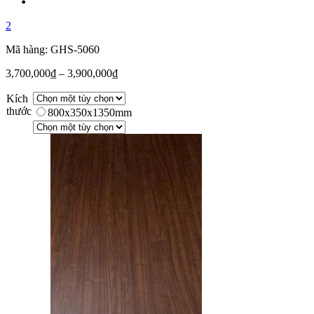
2
Mã hàng: GHS-5060
3,700,000
₫
–
3,900,000
₫
Kích
thước
800x350x1350mm