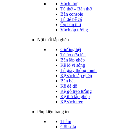
Vách thờ
Tủ thờ – Bàn thờ
Bàn console
Tủ để bể cá
Ốp bàn thờ
Vách ốp tường
Nội thất lắp ghép
Giường bệt
Tủ áo cửa lùa
Bàn lắp ghép
Kệ lò vi sóng
Tủ giày thông minh
Kệ sách lắp ghép
Bàn bệt
Kệ để đồ
Kệ gỗ treo tường
Kệ thú lắp ghép
Kệ sách treo
Phụ kiện trang trí
Thảm
Gối sofa