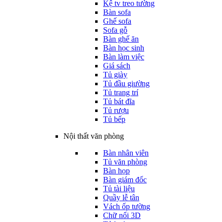
Kệ tv treo tường
Bàn sofa
Ghế sofa
Sofa gỗ
Bàn ghế ăn
Bàn học sinh
Bàn làm việc
Giá sách
Tủ giày
Tủ đầu giường
Tủ trang trí
Tủ bát đĩa
Tủ rượu
Tủ bếp
Nội thất văn phòng
Bàn nhân viên
Tủ văn phòng
Bàn họp
Bàn giám đốc
Tủ tài liệu
Quầy lễ tân
Vách ốp tường
Chữ nổi 3D