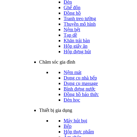
Đèn
Ghế đôn
Đồng hồ
Tranh treo tường
Thuyền mô hình
Nệm bệt
Tạp dề
Khăn trải bàn
Hộp giấy ăn
Hộp đựng bút
Chăm sóc gia đình
Nệm mát
Dụng cụ nhà bếp
Dụng cụ massage
Bình đựng nước
Đồng hồ báo thức
Đèn học
Thiết bị gia dụng
Máy hút bụi
Bếp
Hộp thực phẩm