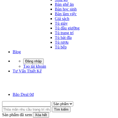
Bàn ghế ăn
Bàn học sinh
Bàn làm việc
Giá sách
Tủ giày
Tủ đầu giường
Tủ trang trí
Tủ bát đĩa
Tủ rượu
Tủ bếp
Blog
Đăng nhập
Tạo tài khoản
Tư Vấn Thiết Kế
Bão Deal 0đ
Tìm kiếm
Sản phẩm đã xem
Xóa hết