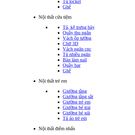
Tủ locker
Ghế
Nội thất cửa tiệm
Tủ, kệ trưng bày
Quầy thu ngân
Vách ốp tường
Chữ 3D
Vách ngăn cnc
Tủ nhiều ngăn
Bàn làm nail
Quầy bar
Ghế
Nội thất trẻ em
Giường tầng
Giường tầng sắt
Giường trẻ em
Giường bé trai
Giường bé gái
Tủ áo trẻ em
Nội thất điểm nhấn