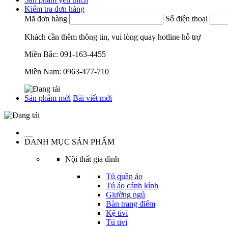
Kiểm tra đơn hàng
Mã đơn hàng
Số điện thoại
Khách cần thêm thông tin, vui lòng quay hotline hỗ trợ
Miền Bắc:
091-163-4455
Miền Nam:
0963-477-710
Sản phẩm mới
Bài viết mới
…
DANH MỤC SẢN PHẨM
Nội thất gia đình
Tủ quần áo
Tú áo cánh kính
Giường ngủ
Bàn trang điểm
Kệ tivi
Tủ tivi