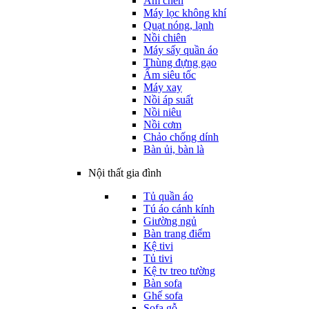
Ấm chén
Máy lọc không khí
Quạt nóng, lạnh
Nồi chiên
Máy sấy quần áo
Thùng đựng gạo
Ấm siêu tốc
Máy xay
Nồi áp suất
Nồi niêu
Nồi cơm
Chảo chống dính
Bàn ủi, bàn là
Nội thất gia đình
Tủ quần áo
Tú áo cánh kính
Giường ngủ
Bàn trang điểm
Kệ tivi
Tủ tivi
Kệ tv treo tường
Bàn sofa
Ghế sofa
Sofa gỗ