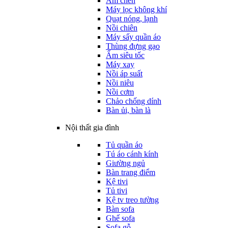
Ấm chén
Máy lọc không khí
Quạt nóng, lạnh
Nồi chiên
Máy sấy quần áo
Thùng đựng gạo
Ấm siêu tốc
Máy xay
Nồi áp suất
Nồi niêu
Nồi cơm
Chảo chống dính
Bàn ủi, bàn là
Nội thất gia đình
Tủ quần áo
Tú áo cánh kính
Giường ngủ
Bàn trang điểm
Kệ tivi
Tủ tivi
Kệ tv treo tường
Bàn sofa
Ghế sofa
Sofa gỗ