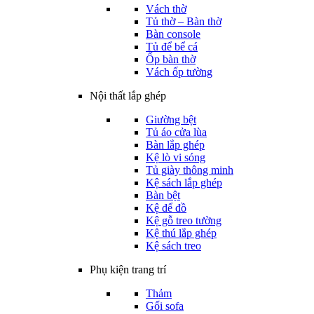
Vách thờ
Tủ thờ – Bàn thờ
Bàn console
Tủ để bể cá
Ốp bàn thờ
Vách ốp tường
Nội thất lắp ghép
Giường bệt
Tủ áo cửa lùa
Bàn lắp ghép
Kệ lò vi sóng
Tủ giày thông minh
Kệ sách lắp ghép
Bàn bệt
Kệ để đồ
Kệ gỗ treo tường
Kệ thú lắp ghép
Kệ sách treo
Phụ kiện trang trí
Thảm
Gối sofa