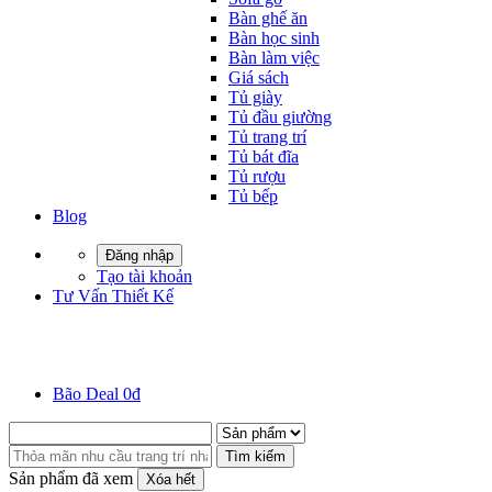
Bàn ghế ăn
Bàn học sinh
Bàn làm việc
Giá sách
Tủ giày
Tủ đầu giường
Tủ trang trí
Tủ bát đĩa
Tủ rượu
Tủ bếp
Blog
Đăng nhập
Tạo tài khoản
Tư Vấn Thiết Kế
Bão Deal 0đ
Tìm kiếm
Sản phẩm đã xem
Xóa hết