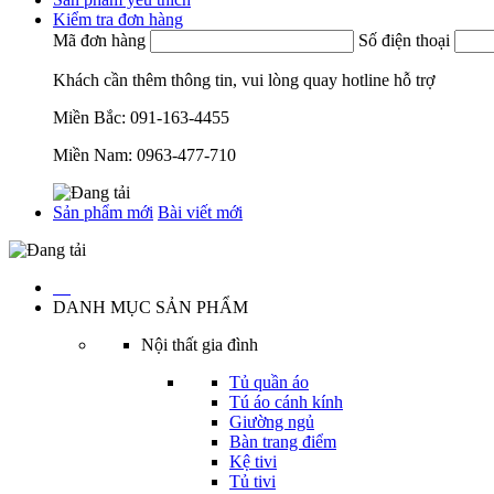
Kiểm tra đơn hàng
Mã đơn hàng
Số điện thoại
Khách cần thêm thông tin, vui lòng quay hotline hỗ trợ
Miền Bắc:
091-163-4455
Miền Nam:
0963-477-710
Sản phẩm mới
Bài viết mới
…
DANH MỤC SẢN PHẨM
Nội thất gia đình
Tủ quần áo
Tú áo cánh kính
Giường ngủ
Bàn trang điểm
Kệ tivi
Tủ tivi