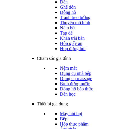
Đèn
Ghế đôn
Đồng hồ
Tranh treo tường
Thuyền mô hình
Nệm bệt
Tạp dề
Khăn trải bàn
Hộp giấy ăn
Hộp đựng bút
Chăm sóc gia đình
Nệm mát
Dụng cụ nhà bếp
Dụng cụ massage
Bình đựng nước
Đồng hồ báo thức
Đèn học
Thiết bị gia dụng
Máy hút bụi
Bếp
Hộp thực phẩm