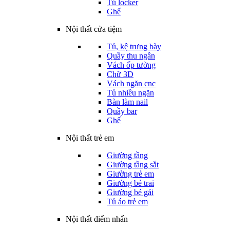
Tủ locker
Ghế
Nội thất cửa tiệm
Tủ, kệ trưng bày
Quầy thu ngân
Vách ốp tường
Chữ 3D
Vách ngăn cnc
Tủ nhiều ngăn
Bàn làm nail
Quầy bar
Ghế
Nội thất trẻ em
Giường tầng
Giường tầng sắt
Giường trẻ em
Giường bé trai
Giường bé gái
Tủ áo trẻ em
Nội thất điểm nhấn