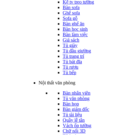
Kệ tv treo tường
Bàn sofa
Ghế sofa
Sofa gỗ
Bàn ghế ăn
Bàn học sinh
Bàn làm việc
Giá sách
Tủ giày
Tủ đầu giường
Tủ trang trí
Tủ bát đĩa
Tủ rượu
Tủ bếp
Nội thất văn phòng
Bàn nhân viên
Tủ văn phòng
Bàn họp
Bàn giám đốc
Tủ tài liệu
Quầy lễ tân
Vách ốp tường
Chữ nổi 3D