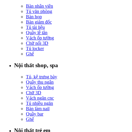
Bàn nhân viên
Tủ văn phòng
Bàn họp
Bàn giám đốc
Tủ tài liệu
Quầy lễ tân
Vách ốp tường
Chữ nổi 3D
Tủ locker
Ghế
Nội thất shop, spa
Tủ, kệ trưng bày
Quầy thu ngân
Vách ốp tường
Chữ 3D
Vách ngăn cnc
Tủ nhiều ngăn
Bàn làm nail
Quầy bar
Ghế
Nội thất trẻ em