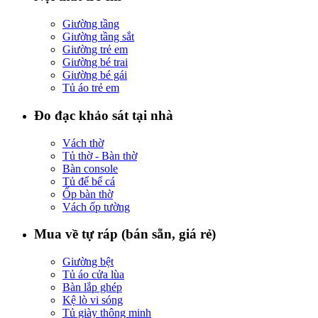
Giường tầng
Giường tầng sắt
Giường trẻ em
Giường bé trai
Giường bé gái
Tủ áo trẻ em
Đo đạc khảo sát tại nhà
Vách thờ
Tủ thờ - Bàn thờ
Bàn console
Tủ để bể cá
Ốp bàn thờ
Vách ốp tường
Mua về tự ráp (bán sẵn, giá rẻ)
Giường bệt
Tủ áo cửa lùa
Bàn lắp ghép
Kệ lò vi sóng
Tủ giày thông minh