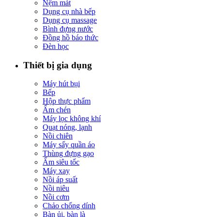
Nệm mát
Dụng cụ nhà bếp
Dụng cụ massage
Bình đựng nước
Đồng hồ báo thức
Đèn học
Thiết bị gia dụng
Máy hút bụi
Bếp
Hộp thực phẩm
Ấm chén
Máy lọc không khí
Quạt nóng, lạnh
Nồi chiên
Máy sấy quần áo
Thùng đựng gạo
Ấm siêu tốc
Máy xay
Nồi áp suất
Nồi niêu
Nồi cơm
Chảo chống dính
Bàn ủi, bàn là