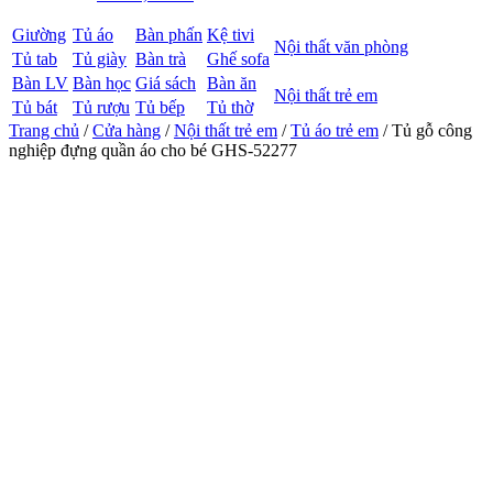
Giường
Tủ áo
Bàn phấn
Kệ tivi
Nội thất văn phòng
Tủ tab
Tủ giày
Bàn trà
Ghế sofa
Bàn LV
Bàn học
Giá sách
Bàn ăn
Nội thất trẻ em
Tủ bát
Tủ rượu
Tủ bếp
Tủ thờ
Trang chủ
/
Cửa hàng
/
Nội thất trẻ em
/
Tủ áo trẻ em
/ Tủ gỗ công
nghiệp đựng quần áo cho bé GHS-52277