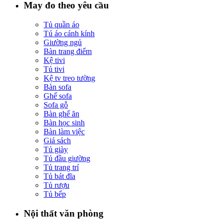
May đo theo yêu cầu
Tủ quần áo
Tú áo cánh kính
Giường ngủ
Bàn trang điểm
Kệ tivi
Tủ tivi
Kệ tv treo tường
Bàn sofa
Ghế sofa
Sofa gỗ
Bàn ghế ăn
Bàn học sinh
Bàn làm việc
Giá sách
Tủ giày
Tủ đầu giường
Tủ trang trí
Tủ bát đĩa
Tủ rượu
Tủ bếp
Nội thất văn phòng