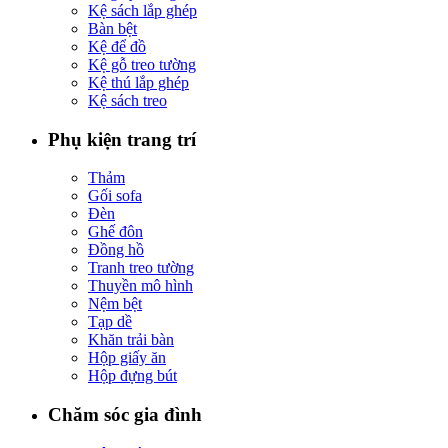
Kệ sách lắp ghép
Bàn bệt
Kệ để đồ
Kệ gỗ treo tường
Kệ thú lắp ghép
Kệ sách treo
Phụ kiện trang trí
Thảm
Gối sofa
Đèn
Ghế đôn
Đồng hồ
Tranh treo tường
Thuyền mô hình
Nệm bệt
Tạp dề
Khăn trải bàn
Hộp giấy ăn
Hộp đựng bút
Chăm sóc gia đình