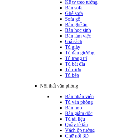
Kệ tv treo tường
Bàn sofa
Ghế sofa
Sofa gỗ
Bàn ghế ăn
Bàn học sinh
Bàn làm việc
Giá sách
Tủ giày
Tủ đầu giường
Tủ trang trí
Tủ bát đĩa
Tủ rượu
Tủ bếp
Nội thất văn phòng
Bàn nhân viên
Tủ văn phòng
Bàn họp
Bàn giám đốc
Tủ tài liệu
Quầy lễ tân
Vách ốp tường
Chữ nổi 3D