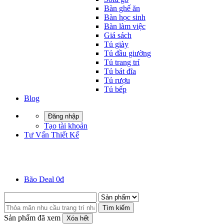
Bàn ghế ăn
Bàn học sinh
Bàn làm việc
Giá sách
Tủ giày
Tủ đầu giường
Tủ trang trí
Tủ bát đĩa
Tủ rượu
Tủ bếp
Blog
Đăng nhập
Tạo tài khoản
Tư Vấn Thiết Kế
Bão Deal 0đ
Tìm kiếm
Sản phẩm đã xem
Xóa hết