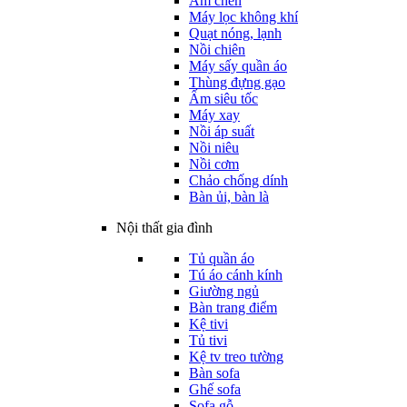
Ấm chén
Máy lọc không khí
Quạt nóng, lạnh
Nồi chiên
Máy sấy quần áo
Thùng đựng gạo
Ấm siêu tốc
Máy xay
Nồi áp suất
Nồi niêu
Nồi cơm
Chảo chống dính
Bàn ủi, bàn là
Nội thất gia đình
Tủ quần áo
Tú áo cánh kính
Giường ngủ
Bàn trang điểm
Kệ tivi
Tủ tivi
Kệ tv treo tường
Bàn sofa
Ghế sofa
Sofa gỗ