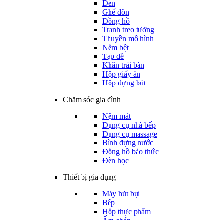
Đèn
Ghế đôn
Đồng hồ
Tranh treo tường
Thuyền mô hình
Nệm bệt
Tạp dề
Khăn trải bàn
Hộp giấy ăn
Hộp đựng bút
Chăm sóc gia đình
Nệm mát
Dụng cụ nhà bếp
Dụng cụ massage
Bình đựng nước
Đồng hồ báo thức
Đèn học
Thiết bị gia dụng
Máy hút bụi
Bếp
Hộp thực phẩm