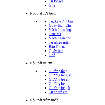
Tủ locker
Ghế
Nội thất cửa tiệm
Tủ, kệ trưng bày
Quầy thu ngân
Vách ốp tường
Chữ 3D
Vách ngăn cnc
Tủ nhiều ngăn
Bàn làm nail
Quầy bar
Ghế
Nội thất trẻ em
Giường tầng
Giường tầng sắt
Giường trẻ em
Giường bé trai
Giường bé gái
Tủ áo trẻ em
Nội thất điểm nhấn