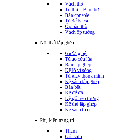
Vách thờ
Tủ thờ – Bàn thờ
Bàn console
Tủ để bể cá
Ốp bàn thờ
Vách ốp tường
Nội thất lắp ghép
Giường bệt
Tủ áo cửa lùa
Bàn lắp ghép
Kệ lò vi sóng
Tủ giày thông minh
Kệ sách lắp ghép
Bàn bệt
Kệ để đồ
Kệ gỗ treo tường
Kệ thú lắp ghép
Kệ sách treo
Phụ kiện trang trí
Thảm
Gối sofa