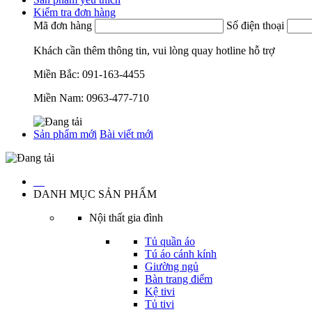
Kiểm tra đơn hàng
Mã đơn hàng
Số điện thoại
Khách cần thêm thông tin, vui lòng quay hotline hỗ trợ
Miền Bắc:
091-163-4455
Miền Nam:
0963-477-710
Sản phẩm mới
Bài viết mới
…
DANH MỤC SẢN PHẨM
Nội thất gia đình
Tủ quần áo
Tú áo cánh kính
Giường ngủ
Bàn trang điểm
Kệ tivi
Tủ tivi