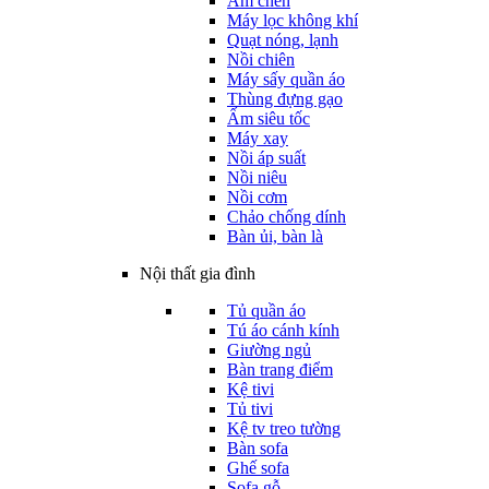
Ấm chén
Máy lọc không khí
Quạt nóng, lạnh
Nồi chiên
Máy sấy quần áo
Thùng đựng gạo
Ấm siêu tốc
Máy xay
Nồi áp suất
Nồi niêu
Nồi cơm
Chảo chống dính
Bàn ủi, bàn là
Nội thất gia đình
Tủ quần áo
Tú áo cánh kính
Giường ngủ
Bàn trang điểm
Kệ tivi
Tủ tivi
Kệ tv treo tường
Bàn sofa
Ghế sofa
Sofa gỗ