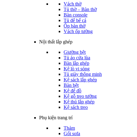
Vách thờ
Tủ thờ – Bàn thờ
Bàn console
Tủ để bể cá
Ốp bàn thờ
Vách ốp tường
Nội thất lắp ghép
Giường bệt
Tủ áo cửa lùa
Bàn lắp ghép
Kệ lò vi sóng
Tủ giày thông minh
Kệ sách lắp ghép
Bàn bệt
Kệ để đồ
Kệ gỗ treo tường
Kệ thú lắp ghép
Kệ sách treo
Phụ kiện trang trí
Thảm
Gối sofa