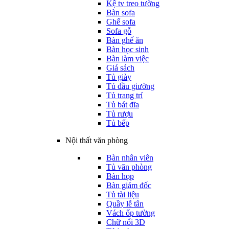
Kệ tv treo tường
Bàn sofa
Ghế sofa
Sofa gỗ
Bàn ghế ăn
Bàn học sinh
Bàn làm việc
Giá sách
Tủ giày
Tủ đầu giường
Tủ trang trí
Tủ bát đĩa
Tủ rượu
Tủ bếp
Nội thất văn phòng
Bàn nhân viên
Tủ văn phòng
Bàn họp
Bàn giám đốc
Tủ tài liệu
Quầy lễ tân
Vách ốp tường
Chữ nổi 3D