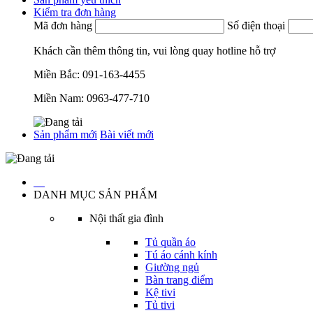
Kiểm tra đơn hàng
Mã đơn hàng
Số điện thoại
Khách cần thêm thông tin, vui lòng quay hotline hỗ trợ
Miền Bắc:
091-163-4455
Miền Nam:
0963-477-710
Sản phẩm mới
Bài viết mới
…
DANH MỤC SẢN PHẨM
Nội thất gia đình
Tủ quần áo
Tú áo cánh kính
Giường ngủ
Bàn trang điểm
Kệ tivi
Tủ tivi