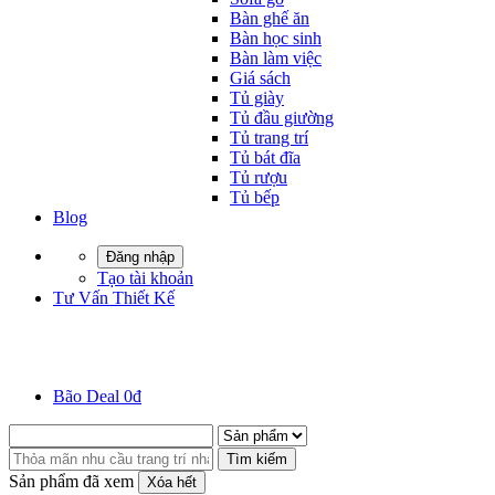
Bàn ghế ăn
Bàn học sinh
Bàn làm việc
Giá sách
Tủ giày
Tủ đầu giường
Tủ trang trí
Tủ bát đĩa
Tủ rượu
Tủ bếp
Blog
Đăng nhập
Tạo tài khoản
Tư Vấn Thiết Kế
Bão Deal 0đ
Tìm kiếm
Sản phẩm đã xem
Xóa hết