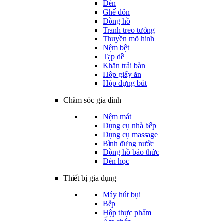
Đèn
Ghế đôn
Đồng hồ
Tranh treo tường
Thuyền mô hình
Nệm bệt
Tạp dề
Khăn trải bàn
Hộp giấy ăn
Hộp đựng bút
Chăm sóc gia đình
Nệm mát
Dụng cụ nhà bếp
Dụng cụ massage
Bình đựng nước
Đồng hồ báo thức
Đèn học
Thiết bị gia dụng
Máy hút bụi
Bếp
Hộp thực phẩm