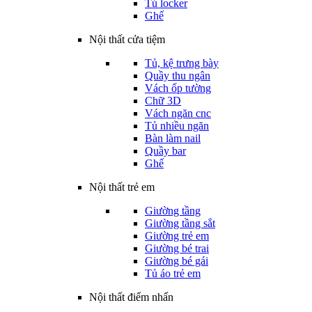
Tủ locker
Ghế
Nội thất cửa tiệm
Tủ, kệ trưng bày
Quầy thu ngân
Vách ốp tường
Chữ 3D
Vách ngăn cnc
Tủ nhiều ngăn
Bàn làm nail
Quầy bar
Ghế
Nội thất trẻ em
Giường tầng
Giường tầng sắt
Giường trẻ em
Giường bé trai
Giường bé gái
Tủ áo trẻ em
Nội thất điểm nhấn