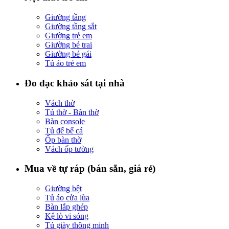
Giường tầng
Giường tầng sắt
Giường trẻ em
Giường bé trai
Giường bé gái
Tủ áo trẻ em
Đo đạc khảo sát tại nhà
Vách thờ
Tủ thờ - Bàn thờ
Bàn console
Tủ để bể cá
Ốp bàn thờ
Vách ốp tường
Mua về tự ráp (bán sẵn, giá rẻ)
Giường bệt
Tủ áo cửa lùa
Bàn lắp ghép
Kệ lò vi sóng
Tủ giày thông minh