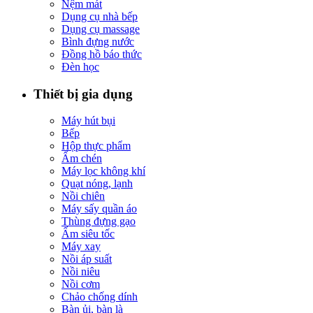
Nệm mát
Dụng cụ nhà bếp
Dụng cụ massage
Bình đựng nước
Đồng hồ báo thức
Đèn học
Thiết bị gia dụng
Máy hút bụi
Bếp
Hộp thực phẩm
Ấm chén
Máy lọc không khí
Quạt nóng, lạnh
Nồi chiên
Máy sấy quần áo
Thùng đựng gạo
Ấm siêu tốc
Máy xay
Nồi áp suất
Nồi niêu
Nồi cơm
Chảo chống dính
Bàn ủi, bàn là