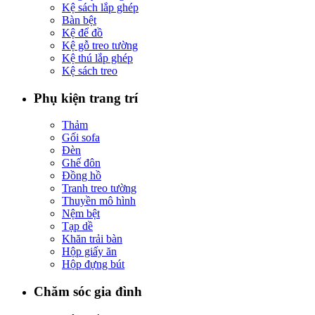
Kệ sách lắp ghép
Bàn bệt
Kệ để đồ
Kệ gỗ treo tường
Kệ thú lắp ghép
Kệ sách treo
Phụ kiện trang trí
Thảm
Gối sofa
Đèn
Ghế đôn
Đồng hồ
Tranh treo tường
Thuyền mô hình
Nệm bệt
Tạp dề
Khăn trải bàn
Hộp giấy ăn
Hộp đựng bút
Chăm sóc gia đình