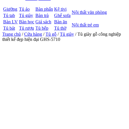
Giường
Tủ áo
Bàn phấn
Kệ tivi
Nội thất văn phòng
Tủ tab
Tủ giày
Bàn trà
Ghế sofa
Bàn LV
Bàn học
Giá sách
Bàn ăn
Nội thất trẻ em
Tủ bát
Tủ rượu
Tủ bếp
Tủ thờ
Trang chủ
/
Cửa hàng
/
Tủ gỗ
/
Tủ giày
/ Tủ giày gỗ công nghiệp
thiết kế đẹp hiện đại GHS-5710