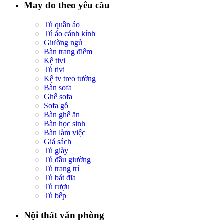
May đo theo yêu cầu
Tủ quần áo
Tú áo cánh kính
Giường ngủ
Bàn trang điểm
Kệ tivi
Tủ tivi
Kệ tv treo tường
Bàn sofa
Ghế sofa
Sofa gỗ
Bàn ghế ăn
Bàn học sinh
Bàn làm việc
Giá sách
Tủ giày
Tủ đầu giường
Tủ trang trí
Tủ bát đĩa
Tủ rượu
Tủ bếp
Nội thất văn phòng