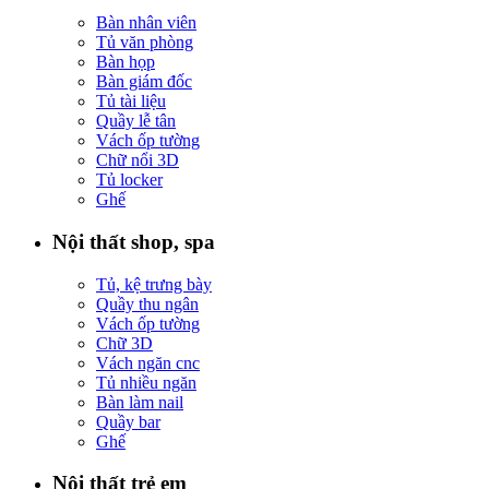
Bàn nhân viên
Tủ văn phòng
Bàn họp
Bàn giám đốc
Tủ tài liệu
Quầy lễ tân
Vách ốp tường
Chữ nổi 3D
Tủ locker
Ghế
Nội thất shop, spa
Tủ, kệ trưng bày
Quầy thu ngân
Vách ốp tường
Chữ 3D
Vách ngăn cnc
Tủ nhiều ngăn
Bàn làm nail
Quầy bar
Ghế
Nội thất trẻ em