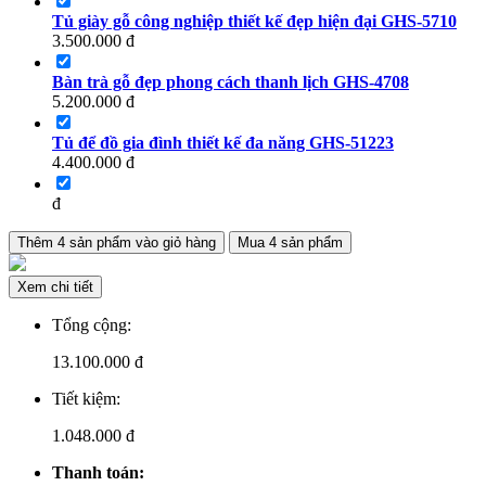
Tủ giày gỗ công nghiệp thiết kế đẹp hiện đại GHS-5710
3.500.000
đ
Bàn trà gỗ đẹp phong cách thanh lịch GHS-4708
5.200.000
đ
Tủ để đồ gia đình thiết kế đa năng GHS-51223
4.400.000
đ
đ
Thêm
4
sản phẩm vào giỏ hàng
Mua
4
sản phẩm
Xem chi tiết
Tổng cộng:
13.100.000
đ
Tiết kiệm:
1.048.000 đ
Thanh toán: